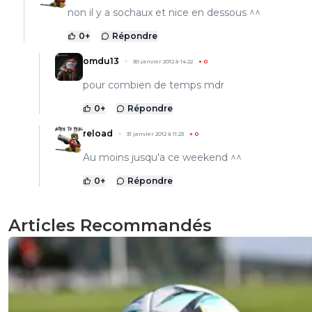
non il y a sochaux et nice en dessous ^^
0
+
Répondre
omdu13
30 janvier 2012 à 14:22
+
0
pour combien de temps mdr
0
+
Répondre
reload
31 janvier 2012 à 11:23
+
0
Au moins jusqu'a ce weekend ^^
0
+
Répondre
Articles Recommandés