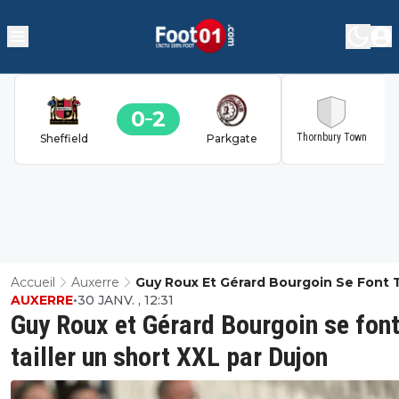
0
2
2
Thornbury Town
Sheffield
Parkgate
Accueil
Auxerre
Guy Roux Et Gérard Bourgoin Se Font T
AUXERRE
•
30 JANV. , 12:31
Un Short XXL Par Dujon
Guy Roux et Gérard Bourgoin se fon
tailler un short XXL par Dujon