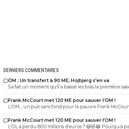
DERNIERS COMMENTAIRES
OM : Un transfert à 90 ME, Hojbjerg s'en va
Sa fait un moment qu'il a baissé les bras la première saiso
etait top mais depuis quelques match etait en dessus. 
Frank McCourt met 120 ME pour sauver l’OM !
et bon vent a lui pour le reste de sa carrière ...
L'OM.... un puit sans fond pour le pauvre Frank McCourt
Frank McCourt met 120 ME pour sauver l’OM !
L'OL a perdu 800 millions d'euros ? 😆🤣😂 Pourquoi pas un