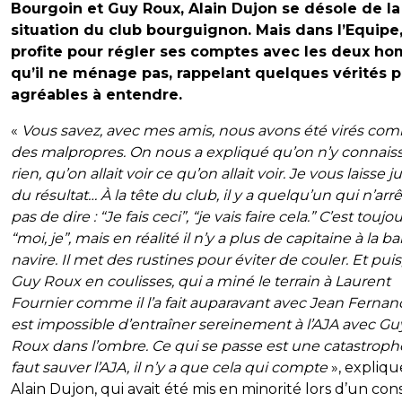
Bourgoin et Guy Roux, Alain Dujon se désole de la
situation du club bourguignon. Mais dans l’Equipe,
profite pour régler ses comptes avec les deux h
qu’il ne ménage pas, rappelant quelques vérités 
agréables à entendre.
«
Vous savez, avec mes amis, nous avons été virés co
des malpropres. On nous a expliqué qu’on n’y connaiss
rien, qu’on allait voir ce qu’on allait voir. Je vous laisse j
du résultat… À la tête du club, il y a quelqu’un qui n’arr
pas de dire : “Je fais ceci”, “je vais faire cela.” C’est toujo
“moi, je”, mais en réalité il n’y a plus de capitaine à la b
navire. Il met des rustines pour éviter de couler. Et puis, 
Guy Roux en coulisses, qui a miné le terrain à Laurent
Fournier comme il l’a fait auparavant avec Jean Fernand
est impossible d’entraîner sereinement à l’AJA avec Gu
Roux dans l’ombre. Ce qui se passe est une catastrophe.
faut sauver l’AJA, il n’y a que cela qui compte
», expliqu
Alain Dujon, qui avait été mis en minorité lors d’un cons