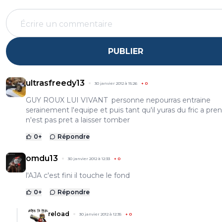
PUBLIER
ultrasfreedy13
30 janvier 2012 à 15:26
+
0
GUY ROUX LUI VIVANT personne nepourras entraine
serainement l'equipe et puis tant qu'il yuras du fric a pren
n'est pas pret a laisser tomber
0
+
Répondre
omdu13
30 janvier 2012 à 12:33
+
0
l'AJA c'est fini il touche le fond
0
+
Répondre
reload
30 janvier 2012 à 12:35
+
0