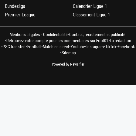
Bundesliga
Calendrier Ligue 1
Premier League
Classement Ligue 1
•
Mentions Légales - Confidentialité
Contact, recrutement et publicité
•
•
Retrouvez votre compte pour les commentaires sur Foot01
La rédaction
•
•
•
•
•
•
•
PSG transfert
Football
Match en direct
Youtube
Instagram
TikTok
Facebook
•
Sitemap
Powered by Newsifier