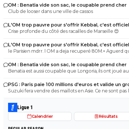
OM : Benatia vide son sac, le coupable prend cher
Club de looser dans une ville de cassos
L'OM trop pauvre pour s'offrir Kebbal, c'est officie
Crise profonde du côté des racailles de Marseille 😍
L'OM trop pauvre pour s'offrir Kebbal, c'est officie
le Parisien mdrr. l OM a deja recuperé 80M.+ Aguerd quasi
officiel. Hodgberg en discussions avancees, Gomez pareil.
OM : Benatia vide son sac, le coupable prend cher
donc le blabla ca va. les articles de merde chaaue jour c est
Benatia est aussi coupable que Longoria, ils ont joué au
marrant mais ca va 5 mn
mercato sans construire quelque chose
PSG : Paris paie 100 millions d'euros et valide un gr
départ
Suzuki fera vendre des maillots en Asie. Ce ne sont pas 
russes qui acheteront ceux de Safonov ni les europeens
ceux de Chevalier. Quant aux autres acheteurs ils s’en
Ligue 1
foutent des trois ...
Calendrier
Résultats
REGULAR SEASON