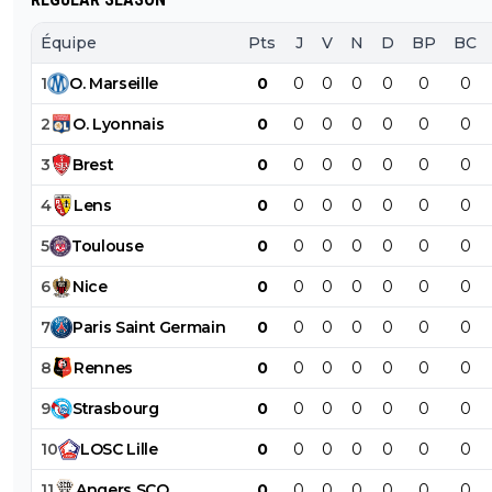
Équipe
Pts
J
V
N
D
BP
BC
1
O
.
Marseille
0
0
0
0
0
0
0
2
O
.
Lyonnais
0
0
0
0
0
0
0
3
Brest
0
0
0
0
0
0
0
4
Lens
0
0
0
0
0
0
0
5
Toulouse
0
0
0
0
0
0
0
6
Nice
0
0
0
0
0
0
0
7
Paris
Saint
Germain
0
0
0
0
0
0
0
8
Rennes
0
0
0
0
0
0
0
9
Strasbourg
0
0
0
0
0
0
0
10
LOSC
Lille
0
0
0
0
0
0
0
11
Angers
SCO
0
0
0
0
0
0
0