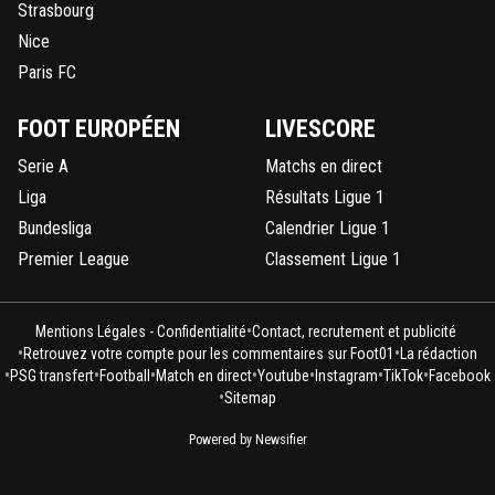
Strasbourg
Nice
Paris FC
FOOT EUROPÉEN
LIVESCORE
Serie A
Matchs en direct
Liga
Résultats Ligue 1
Bundesliga
Calendrier Ligue 1
Premier League
Classement Ligue 1
•
Mentions Légales - Confidentialité
Contact, recrutement et publicité
•
•
Retrouvez votre compte pour les commentaires sur Foot01
La rédaction
•
•
•
•
•
•
•
PSG transfert
Football
Match en direct
Youtube
Instagram
TikTok
Facebook
•
Sitemap
Powered by Newsifier