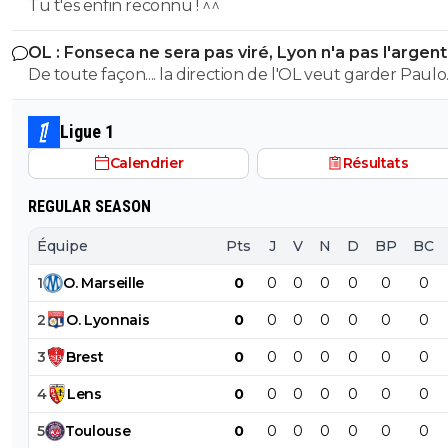
Tu t'es enfin reconnu ! ^^
OL : Fonseca ne sera pas viré, Lyon n'a pas l'argen
le faire
De toute façon.... la direction de l'OL veut garder Paulo
Fonseca... et elle a bien raison.
Ligue 1
Calendrier
Résultats
REGULAR SEASON
Équipe
Pts
J
V
N
D
BP
BC
1
O
.
Marseille
0
0
0
0
0
0
0
2
O
.
Lyonnais
0
0
0
0
0
0
0
3
Brest
0
0
0
0
0
0
0
4
Lens
0
0
0
0
0
0
0
5
Toulouse
0
0
0
0
0
0
0