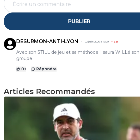
PUBLIER
DESURMON-ANTI-LYON
02 juin 2026 à 16:29
+
221
Avec son STILL de jeu et sa méthode il saura WILLé son
groupe
0
+
Répondre
Articles Recommandés