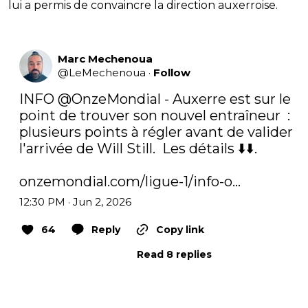
lui a permis de convaincre la direction auxerroise.
Marc Mechenoua
@
LeMechenoua
·
Follow
INFO 
@OnzeMondial
 - Auxerre est sur le 
point de trouver son nouvel entraîneur  : 
plusieurs points à régler avant de valider 
l'arrivée de Will Still.  Les détails ⬇️⬇️.

onzemondial.com/ligue-1/info-o…
12:30 PM · Jun 2, 2026
64
Reply
Copy link
Read 8 replies