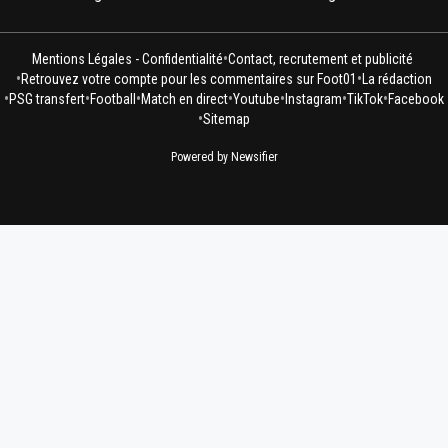
•
Mentions Légales - Confidentialité
Contact, recrutement et publicité
•
•
Retrouvez votre compte pour les commentaires sur Foot01
La rédaction
•
•
•
•
•
•
•
PSG transfert
Football
Match en direct
Youtube
Instagram
TikTok
Facebook
•
Sitemap
Powered by Newsifier