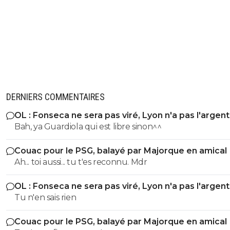
DERNIERS COMMENTAIRES
OL : Fonseca ne sera pas viré, Lyon n'a pas l'argen
le faire
Bah, ya Guardiola qui est libre sinon^^
Couac pour le PSG, balayé par Majorque en amical
Ah... toi aussi... tu t'es reconnu. Mdr
OL : Fonseca ne sera pas viré, Lyon n'a pas l'argen
le faire
Tu n'en sais rien
Couac pour le PSG, balayé par Majorque en amical