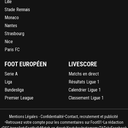
Lille
Stade Rennais
Monaco
Nantes
Strasbourg
Nice
Paris FC
FOOT EUROPÉEN
LIVESCORE
Serie A
Matchs en direct
Liga
Résultats Ligue 1
Bundesliga
Calendrier Ligue 1
Premier League
Classement Ligue 1
•
Mentions Légales - Confidentialité
Contact, recrutement et publicité
•
•
Retrouvez votre compte pour les commentaires sur Foot01
La rédaction
•
•
•
•
•
•
•
PSG transfert
Football
Match en direct
Youtube
Instagram
TikTok
Facebook