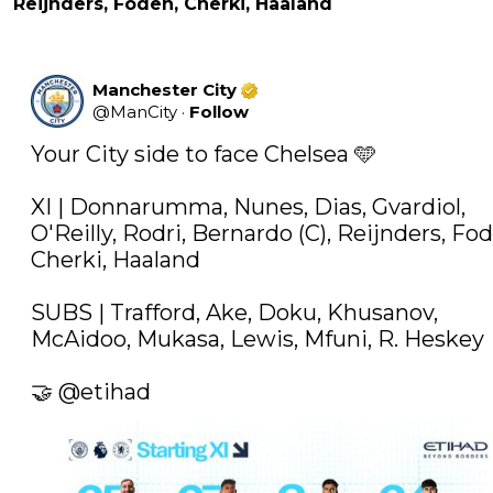
Reijnders, Foden, Cherki, Haaland
Manchester City
@
ManCity
·
Follow
Your City side to face Chelsea 🩵

XI | Donnarumma, Nunes, Dias, Gvardiol, 
O'Reilly, Rodri, Bernardo (C), Reijnders, Fod
Cherki, Haaland

SUBS | Trafford, Ake, Doku, Khusanov, 
McAidoo, Mukasa, Lewis, Mfuni, R. Heskey

🤝 
@etihad