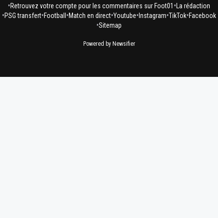
•
•
Retrouvez votre compte pour les commentaires sur Foot01
La rédaction
•
•
•
•
•
•
•
PSG transfert
Football
Match en direct
Youtube
Instagram
TikTok
Facebook
•
Sitemap
Powered by Newsifier