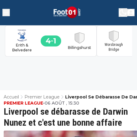
4
1
1
Worsbrough
Erith &
Billingshurst
Bridge
Belvedere
Accueil
Premier League
Liverpool Se Débarasse De Da
PREMIER LEAGUE
•
06 AOÛT , 15:30
Nunez Et C'est Une Bonne Aff
Liverpool se débarasse de Darwin
Nunez et c'est une bonne affaire