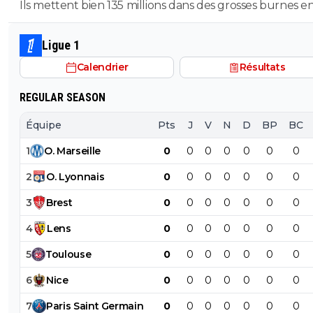
un séisme
Ils mettent bien 135 millions dans des grosses burnes e
donc pourquoi le PSG devrait pas faire pareil ?
Ligue 1
Calendrier
Résultats
REGULAR SEASON
Équipe
Pts
J
V
N
D
BP
BC
1
O
.
Marseille
0
0
0
0
0
0
0
2
O
.
Lyonnais
0
0
0
0
0
0
0
3
Brest
0
0
0
0
0
0
0
4
Lens
0
0
0
0
0
0
0
5
Toulouse
0
0
0
0
0
0
0
6
Nice
0
0
0
0
0
0
0
7
Paris
Saint
Germain
0
0
0
0
0
0
0