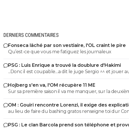
DERNIERS COMMENTAIRES
Fonseca lâché par son vestiaire, l'OL craint le pire
Qu’est-ce que vous me fatiguez les journaleux
PSG : Luis Enrique a trouvé la doublure d'Hakimi
...Donc il est coupable....a dit le juge Sergio ^^ et jouer 
n'arrange pas son cas on sait :)
Hojberg s'en va, l'OM récupère 11 ME
Sur sa première saison il va me manquer, sur la deuxiè
très peu !
OM : Gouiri rencontre Lorenzi, il exige des explicat
au lieu de faire du bashing gratos renseigne toi dur C
c'est le nouveau riche oralien ils vont nouer la cL etc cl
PSG : Le clan Barcola prend son téléphone et pro
progresse chaque saison