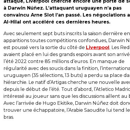
attaque, Liverpool cherche encore une porte de s
à Darwin Núñez. L’attaquant uruguayen n’a pas
convaincu Arne Slot l’an passé. Les négociations 
Al-Hilal ont accéléré ces dernières heures.
Avec seulement sept buts inscrits la saison dernière en
apparitions toutes compétitions confondues, Darwin 
est poussé vers la sortie du côté de
Liverpool
. Les Red
avaient placé en lui des grands espoirs avant son arrivé
l’été 2022 contre 85 millions d’euros. En manque de
régularité avec des soucis dans la finition, l’internationa
uruguayen (35 sélections, 13 buts) a perdu sa place da
hiérarchie. Le natif d’Artigas cherche une nouvelle av
depuis le début de l’été. Tout d’abord, l’Atletico Madrid
intéressé au joueur sans que les discussions aillent au 
Avec l’arrivée de Hugo Ekitike, Darwin Núñez doit don
trouver une échappatoire, l’Arabie Saoudite lui tend le
bras.