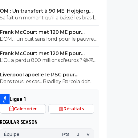
OM : Un transfert à 90 ME, Hojbjerg
s'en va
Sa fait un moment qu'il a baissé les bras la
première saison il etait top mais depuis
Frank McCourt met 120 ME pour
quelques match etait en dessus. Merci et
sauver l’OM !
L'OM.... un puit sans fond pour le pauvre
bon vent a lui pour le reste de sa carrière
Frank McCourt.
...
Frank McCourt met 120 ME pour
sauver l’OM !
L'OL a perdu 800 millions d'euros ? 😆🤣😂
Pourquoi pas un milliard tant que tu y es !
Liverpool appelle le PSG pour
^^
renoncer à Barcola
Dans tous les cas... Bradley Barcola doit
être très inquiet. Ce qui est vraiment
compréhensible lorsque l'on sait
Ligue 1
comment le PSG a traiter Kylian Mbappé
Calendrier
Résultats
lorsqu'il avait voulu quitter le PSG.
REGULAR SEASON
Équipe
Pts
J
V
N
D
BP
B