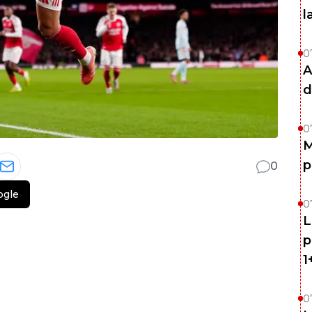
l
0
A
d
0
M
p
0
ogle
0
L
p
1
0