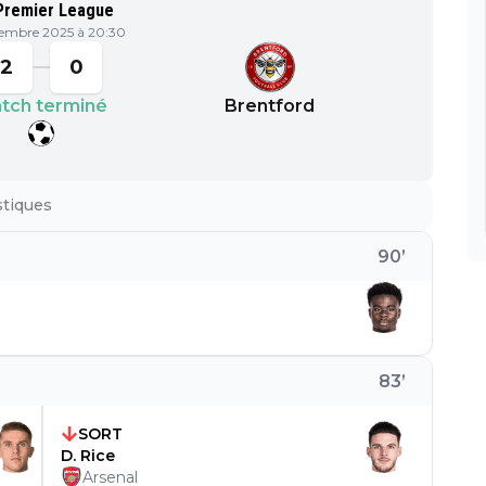
Premier League
embre 2025 à 20:30
2
0
tch terminé
Brentford
stiques
90
’
83
’
SORT
D. Rice
Arsenal