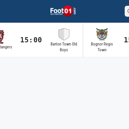
15:00
1
Barton Town Old
Bognor Regis
Rangers
Boys
Town