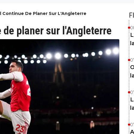
l Continue De Planer Sur L'Angleterre
F
 de planer sur l'Angleterre
0
L
l
0
O
l
0
L
l
0
A