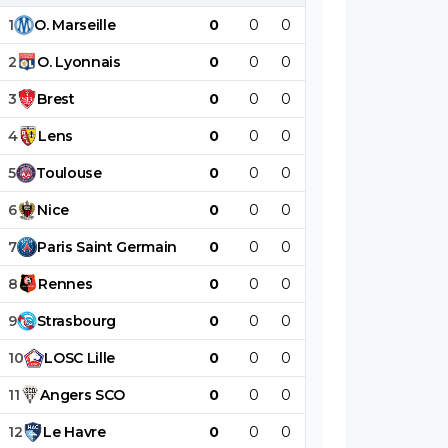
1
O
.
Marseille
0
0
0
0
0
0
2
O
.
Lyonnais
0
0
0
0
0
0
3
Brest
0
0
0
0
0
0
4
Lens
0
0
0
0
0
0
5
Toulouse
0
0
0
0
0
0
6
Nice
0
0
0
0
0
0
7
Paris
Saint
Germain
0
0
0
0
0
0
8
Rennes
0
0
0
0
0
0
9
Strasbourg
0
0
0
0
0
0
10
LOSC
Lille
0
0
0
0
0
0
11
Angers
SCO
0
0
0
0
0
0
12
Le
Havre
0
0
0
0
0
0