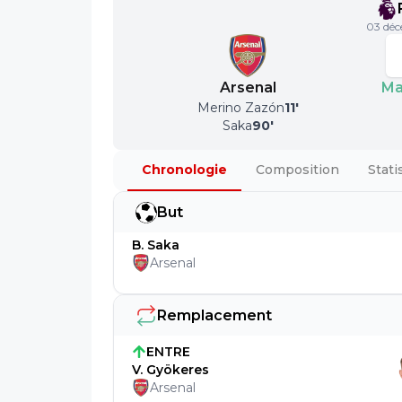
03 déc
Arsenal
Ma
Merino Zazón
11
'
Saka
90
'
Chronologie
Composition
Stati
But
B. Saka
Arsenal
Remplacement
ENTRE
V. Gyökeres
Arsenal