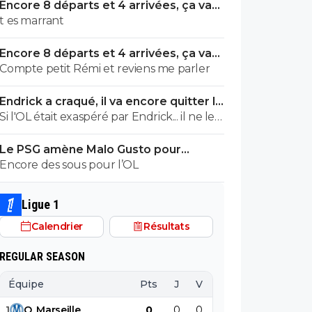
Encore 8 départs et 4 arrivées, ça va
valser à l'OL
t es marrant
Encore 8 départs et 4 arrivées, ça va
valser à l'OL
Compte petit Rémi et reviens me parler
Endrick a craqué, il va encore quitter le
Real
Si l'OL était exaspéré par Endrick... il ne le
suivrait pas de très près. Bref... Quand
Le PSG amène Malo Gusto pour
l'équipe sera complète... ce sera beaucoup
concurrencer Hakimi
Encore des sous pour l’OL
mieux.
Ligue 1
Calendrier
Résultats
REGULAR SEASON
Équipe
Pts
J
V
N
D
BP
B
1
O
.
Marseille
0
0
0
0
0
0