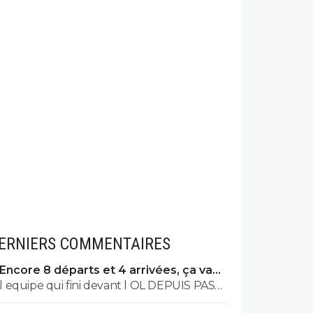
ERNIERS COMMENTAIRES
Encore 8 départs et 4 arrivées, ça va
valser à l'OL
l equipe qui fini devant l OL DEPUIS PAS
MAL DE TPS? lol. t es tro malin toi