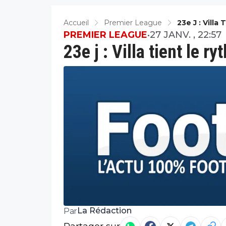
Accueil
Premier League
23e J : Villa
PREMIER LEAGUE
•
27 JANV. , 22:57
23e j : Villa tient le r
La Rédaction
Par