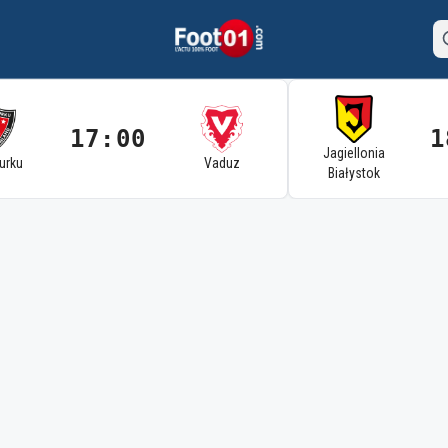
17:00
1
Jagiellonia
Turku
Vaduz
Białystok