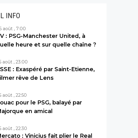
IL INFO
6 août , 7:00
V : PSG-Manchester United, à
uelle heure et sur quelle chaîne ?
5 août , 23:00
SSE : Exaspéré par Saint-Etienne,
ilmer rêve de Lens
5 août , 22:50
ouac pour le PSG, balayé par
ajorque en amical
5 août , 22:30
ercato : Vinicius fait plier le Real