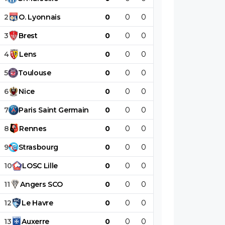
2
O
.
Lyonnais
0
0
0
0
0
0
3
Brest
0
0
0
0
0
0
4
Lens
0
0
0
0
0
0
5
Toulouse
0
0
0
0
0
0
6
Nice
0
0
0
0
0
0
7
Paris
Saint
Germain
0
0
0
0
0
0
8
Rennes
0
0
0
0
0
0
9
Strasbourg
0
0
0
0
0
0
10
LOSC
Lille
0
0
0
0
0
0
11
Angers
SCO
0
0
0
0
0
0
12
Le
Havre
0
0
0
0
0
0
13
Auxerre
0
0
0
0
0
0