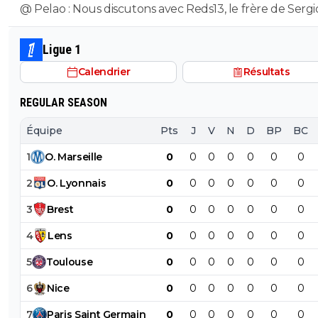
@ Pelao : Nous discutons avec Reds13, le frère de Sergio
est aussi idiot que l'autre.
Ligue 1
Calendrier
Résultats
REGULAR SEASON
Équipe
Pts
J
V
N
D
BP
BC
1
O
.
Marseille
0
0
0
0
0
0
0
2
O
.
Lyonnais
0
0
0
0
0
0
0
3
Brest
0
0
0
0
0
0
0
4
Lens
0
0
0
0
0
0
0
5
Toulouse
0
0
0
0
0
0
0
6
Nice
0
0
0
0
0
0
0
7
Paris
Saint
Germain
0
0
0
0
0
0
0