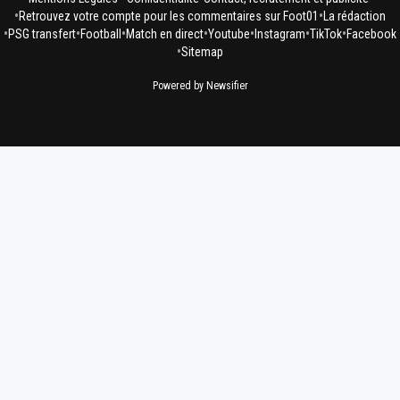
•
•
Retrouvez votre compte pour les commentaires sur Foot01
La rédaction
•
•
•
•
•
•
•
PSG transfert
Football
Match en direct
Youtube
Instagram
TikTok
Facebook
•
Sitemap
Powered by Newsifier