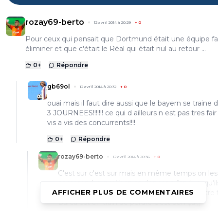
rozay69-berto
12 avril 2014 à 20:29
+
0
Pour ceux qui pensait que Dortmund était une équipe fac
éliminer et que c'était le Réal qui était nul au retour ...
0
+
Répondre
gb69ol
12 avril 2014 à 20:32
+
0
ouai mais il faut dire aussi que le bayern se traine 
3 JOURNEES!!!!!!! ce qui d ailleurs n est pas tres fair
vis a vis des concurrents!!!!
0
+
Répondre
rozay69-berto
12 avril 2014 à 20:36
+
0
C'est sur c'est sur mais en même temps on les
comprend, a quoi bon se donner a fond vu qu'il
AFFICHER PLUS DE COMMENTAIRES
déjà champion autant se réserver .. Par contre 
Barca est en train de perdre c'est bon ça ;)