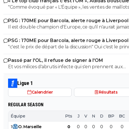
« Le top club français c’est l’OM », Adidas bouscule
PSG
"Comme évoqué par « L'Équipe », les ventes de maillot
PSG ont explosé depuis le sacre en Ligue des champion
PSG : 170ME pour Barcola, alerte rouge à Liverpool
saison dernière. Le club écoule désormais plus d'un million
Il est double champion d'Europe, ce qu'il n'aurait jamai
de tuniques par saison". Et c'était avant la finale contre
en commençant le foot à l'OL.
Arsenal...
PSG : 170ME pour Barcola, alerte rouge à Liverpool
"c'est le prix de départ de la discussion" Oui c'est le prin
d'une négo...130 + des bonus me paraitrait déjà énorme.
Passé par l'OL, il refuse de signer à l'OM
Et vos milices d'abrutis infecte qui s'en prennent aux
supporters adverse qui manifeste leurs joie au group
stade de bandits t'en parle ?
Ligue 1
Calendrier
Résultats
REGULAR SEASON
Équipe
Pts
J
V
N
D
BP
BC
1
O
.
Marseille
0
0
0
0
0
0
0