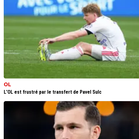
lelyon
12 avril 2014 à 19:38
+
0
Eh ben dis donc j'aurai dû mater le match, même si je su
aucune des 2 équipes 3-0 quand même contre le
Bayern...O_oDortmund est chaud en cette fin de saison
0
+
Répondre
OL
L’OL est frustré par le transfert de Pavel Sulc