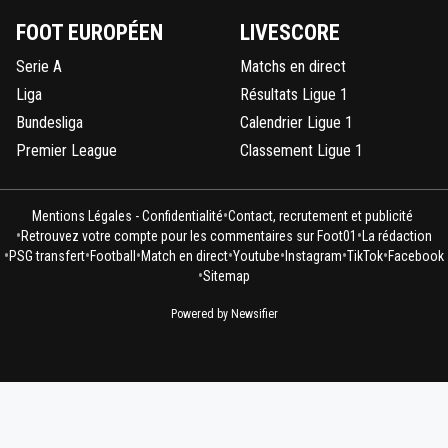
FOOT EUROPÉEN
LIVESCORE
Serie A
Matchs en direct
Liga
Résultats Ligue 1
Bundesliga
Calendrier Ligue 1
Premier League
Classement Ligue 1
•
Mentions Légales - Confidentialité
Contact, recrutement et publicité
•
•
Retrouvez votre compte pour les commentaires sur Foot01
La rédaction
•
•
•
•
•
•
•
PSG transfert
Football
Match en direct
Youtube
Instagram
TikTok
Facebook
•
Sitemap
Powered by Newsifier