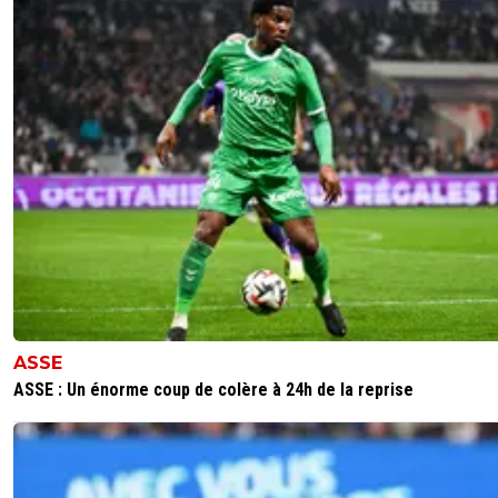
Je crois qu'Aubameyang l'avait notamment exp
dans une interview assez intéressante sur de
nombreux points et notamment la préparation
physique, l'intensité et le professionnalisme de
joueurs.
0
+
Répondre
69
17 avril 2014 à 12:51
+
0
oui je les vu trés interresent effectivement
0
+
Répondre
junitheartist-kbnueve
12 avril 2014 à 19:45
+
0
ASSE
"Avec cette victoire à l’Allianz Riviera"Modo Dortmund ne
pas contre Nice, mais contre le Bayern dans son antre d
ASSE : Un énorme coup de colère à 24h de la reprise
l'Allianz...Arena ! ^^
0
+
Répondre