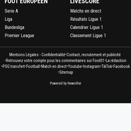
FOOT EUROPÉEN
LIVESCORE
Serie A
Matchs en direct
Liga
Résultats Ligue 1
Bundesliga
Calendrier Ligue 1
Premier League
Classement Ligue 1
•
Mentions Légales - Confidentialité
Contact, recrutement et publicité
•
•
Retrouvez votre compte pour les commentaires sur Foot01
La rédaction
•
•
•
•
•
•
•
PSG transfert
Football
Match en direct
Youtube
Instagram
TikTok
Facebook
•
Sitemap
Powered by Newsifier