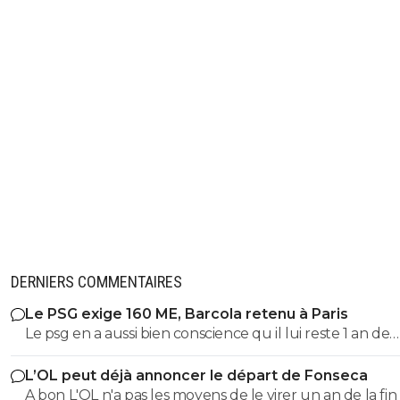
DERNIERS COMMENTAIRES
Le PSG exige 160 ME, Barcola retenu à Paris
Le psg en a aussi bien conscience qu il lui reste 1 an de
contrat 😁 après, c est le jeu de la négociation, on est a
L’OL peut déjà annoncer le départ de Fonseca
d août, y a toujours une marge de prix négociable avec
A bon L'OL n'a pas les moyens de le virer un an de la fin
bonus et ils savent que Liverpool a tout à fait les moye