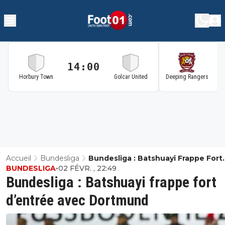
14:00
1
Horbury Town
Golcar United
Deeping Rangers
Accueil
Bundesliga
Bundesliga : Batshuayi Frappe Fort
BUNDESLIGA
•
02 FÉVR. , 22:49
D’entrée Avec Dortmund
Bundesliga : Batshuayi frappe fort
d’entrée avec Dortmund