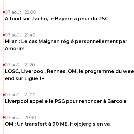
l-emmerdeur
14 février 2020 à 22:37
+
0
07 août , 22:00
J'ai regardé ce match et franchement c'est la porte ouve
A fond sur Pacho, le Bayern a peur du PSG
toutes les fenêtres !^^Avec une assise défensive sérieus
les ouvre!
07 août , 21:40
0
+
Répondre
Milan : Le cas Maignan réglé personnellement par
Amorim
hardstylerz
15 février 2020 à 13:03
+
0
C'est bien ça le problème, notre doute est sur not
07 août , 21:20
assise défensive
LOSC, Liverpool, Rennes, OM, le programme du wee
end sur Ligue 1+
0
+
Répondre
madininaol
14 février 2020 à 23:56
+
0
07 août , 21:00
Carrément...
Liverpool appelle le PSG pour renoncer à Barcola
0
+
Répondre
07 août , 20:30
paname2
OM : Un transfert à 90 ME, Hojbjerg s'en va
14 février 2020 à 22:33
+
0
au moins si y'avait un risque que nos joueurs les sous-es