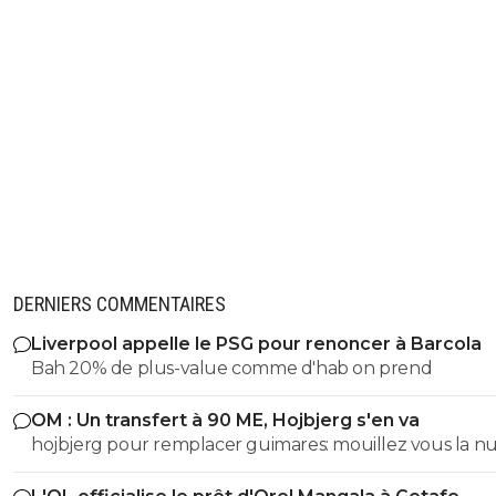
hipocrite quand meme la..
0
+
Répondre
disqus_XJPYWctYX0
15 février 2020 à 12:11
+
0
on s'en branle en fait...ici on est en france donc lo
qu'on en parle moins, si tu veux parler de la bunde
sur un site allemand et nous casse pas les couilles
ta propagande, merci bien.
0
+
Répondre
DERNIERS COMMENTAIRES
Liverpool appelle le PSG pour renoncer à Barcola
Bah 20% de plus-value comme d'hab on prend
OM : Un transfert à 90 ME, Hojbjerg s'en va
hojbjerg pour remplacer guimares: mouillez vous la 
avant quand même