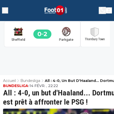
0
2
2
Thornbury Town
Sheffield
Parkgate
Accueil
Bundesliga
All : 4-0, Un But D'Haaland... Dort
BUNDESLIGA
•
14 FÉVR. , 22:22
Est Prêt À Affronter Le PSG !
All : 4-0, un but d'Haaland... Dortm
est prêt à affronter le PSG !