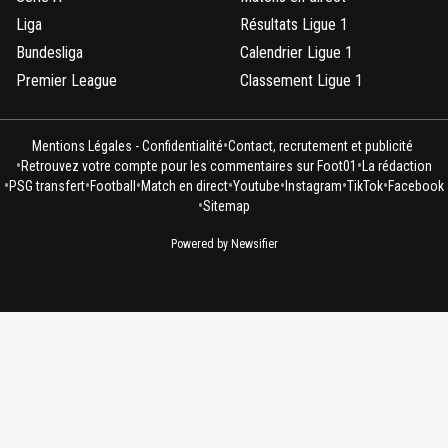
Liga
Résultats Ligue 1
Bundesliga
Calendrier Ligue 1
Premier League
Classement Ligue 1
•
Mentions Légales - Confidentialité
Contact, recrutement et publicité
•
•
Retrouvez votre compte pour les commentaires sur Foot01
La rédaction
•
•
•
•
•
•
•
PSG transfert
Football
Match en direct
Youtube
Instagram
TikTok
Facebook
•
Sitemap
Powered by Newsifier