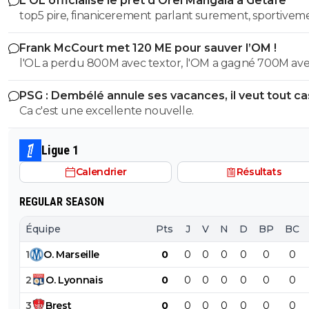
L'OL officialise le prêt d'Orel Mangala à Getafe
top5 pire, finanicerement parlant surement, sportivem
parlant on a eu des casseroles bien pire
Frank McCourt met 120 ME pour sauver l’OM !
l'OL a perdu 800M avec textor, l'OM a gagné 700M av
court , et ils sont dans la même merde financiere...
PSG : Dembélé annule ses vacances, il veut tout c
Ca c'est une excellente nouvelle.
Ligue 1
Calendrier
Résultats
REGULAR SEASON
Équipe
Pts
J
V
N
D
BP
BC
1
O
.
Marseille
0
0
0
0
0
0
0
2
O
.
Lyonnais
0
0
0
0
0
0
0
3
Brest
0
0
0
0
0
0
0