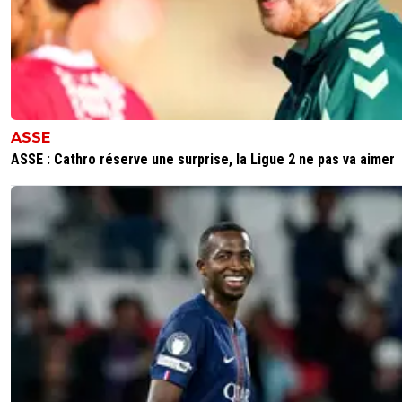
ryoma
15 février 2020 à 9:02
+
0
Qui serait passer ? Ils ont pas réussi à passer en
Europe league. Pk ils serait passer en ldc ?
0
+
Répondre
alge1901
ASSE
15 février 2020 à 1:21
+
0
ASSE : Cathro réserve une surprise, la Ligue 2 ne pas va aimer
vu le niveau du foot francais..meme pas en reve
seront 3..vu le coeff club et nation la ligue 1 est
place..meme un peu haut en repport a son reel
niveau 6-7e reel niveau
0
+
Répondre
bar-kiro
15 février 2020 à 1:53
+
0
le niveau du foot français est au dessus, tu met
mbappe au bayern il termine la saison avec 10
telment les defenses sont éclaté
0
+
Répondre