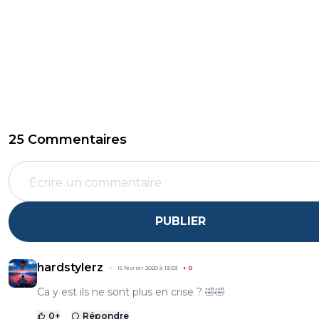
25 Commentaires
PUBLIER
hardstylerz
15 février 2020 à 13:03
+
0
Ca y est ils ne sont plus en crise ? 🤣🤣
0
+
Répondre