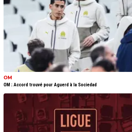
0
+
Répondre
rassde-sfenj
14 février 2020 à 23:47
+
0
hakimi est impressionnant
0
+
Répondre
ryoma
15 février 2020 à 9:01
+
0
Sancho aussi
OM
0
+
Répondre
OM : Accord trouvé pour Aguerd à la Sociedad
alge1901
14 février 2020 à 23:29
+
0
qu'est ce que je lis pas comme betises sur la bundes ici
0
+
Répondre
tophelux
15 février 2020 à 1:13
+
0