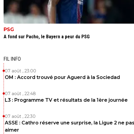
ozmoz
15 février 2020 à 14:39
+
165
mdr et il les marque avec son cul aussi nan ?
0
+
Répondre
PSG
A fond sur Pacho, le Bayern a peur du PSG
the-supportix
14 février 2020 à 22:52
+
0
Ptin comment c 'est faible défensivement la Bundes
0
+
Répondre
FIL INFO
jeffninho
07 août , 23:00
14 février 2020 à 23:16
+
328
OM : Accord trouvé pour Aguerd à la Sociedad
Non askip c'est la Liga la pire défense. Et la pire a
Et le moins beau jeu. Et la triche,aussi ^^
07 août , 22:48
0
+
Répondre
L3 : Programme TV et résultats de la 1ère journée
tophelux
14 février 2020 à 23:06
+
0
07 août , 22:30
Les 3 de devant vont se régaler^^
ASSE : Cathro réserve une surprise, la Ligue 2 ne pa
0
+
Répondre
aimer