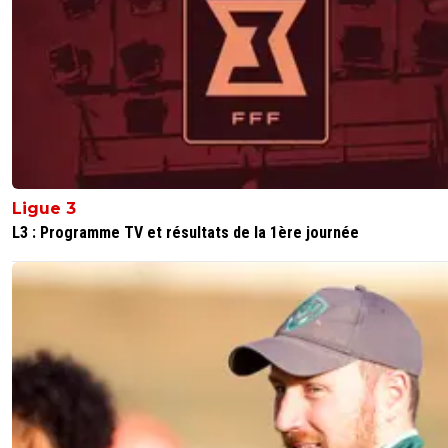
Suffit de voir que juste les 5 premiers de bundesli
prennent plus de 1 but par match^^Alors qu'en L1 
clubs à moins de 1 but par matchLes défenses en
Bundesliga,c'est les portes ouvertes^^
0
+
Répondre
alge1901
15 février 2020 à 1:16
+
0
ca joue comment en ligue 1? leniveau des ma
intensite? tactique? proche du neant..compare
Ligue 3
avec l'imcomparable..a titre d'infos 3 clubs de
L3 : Programme TV et résultats de la 1ère journée
bundesliga encore en ldc et 3 en ligue
europa..argumentaire comparatif caduc..diff de
niveau important
0
+
Répondre
tophelux
15 février 2020 à 1:17
+
0
si tu donnes aussi 4 clubs pour la France en LD
aurais peut être aussi 3 clubs en 8ème^^
0
+
Répondre