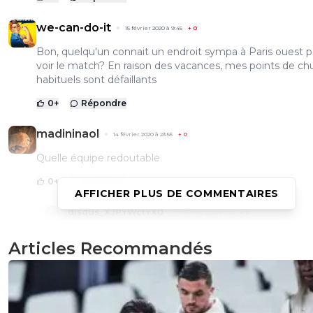
we-can-do-it
15 février 2020 à 9:45
+
0
Bon, quelqu'un connait un endroit sympa à Paris ouest 
voir le match? En raison des vacances, mes points de ch
habituels sont défaillants
0
+
Répondre
madininaol
14 février 2020 à 23:55
+
0
Quelle équipe redoutable
0
+
Répondre
AFFICHER PLUS DE COMMENTAIRES
disqus_XJPYWctYX0
15 février 2020 à 12:13
+
0
contre le redoutable frankfurt!!!! waouh
Articles Recommandés
0
+
Répondre
madininaol
16 février 2020 à 11:09
+
0
Lol totalement