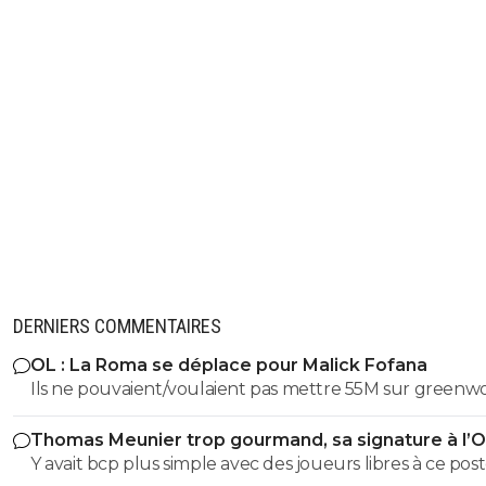
DERNIERS COMMENTAIRES
OL : La Roma se déplace pour Malick Fofana
Ils ne pouvaient/voulaient pas mettre 55M sur greenw
Mais entre 30 et 40 pr fofana ça peut sûrement se nég
Thomas Meunier trop gourmand, sa signature à l’
annulée
Y avait bcp plus simple avec des joueurs libres à ce post