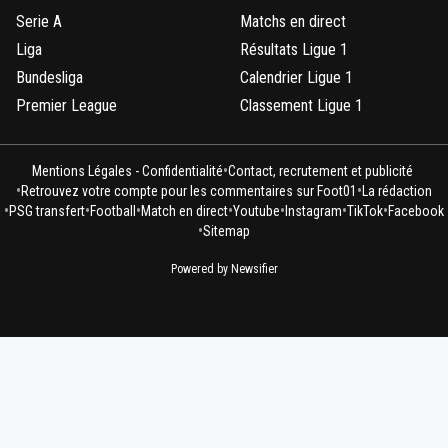
Serie A
Matchs en direct
Liga
Résultats Ligue 1
Bundesliga
Calendrier Ligue 1
Premier League
Classement Ligue 1
•
Mentions Légales - Confidentialité
Contact, recrutement et publicité
•
•
Retrouvez votre compte pour les commentaires sur Foot01
La rédaction
•
•
•
•
•
•
•
PSG transfert
Football
Match en direct
Youtube
Instagram
TikTok
Facebook
•
Sitemap
Powered by Newsifier