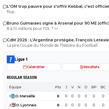
début de mercato...
L'OM trop pauvre pour s'offrir Kebbal, c'est officie
flop...
Bruno Guimaraes signe à Arsenal pour 90 ME (offici
8 à 10 millions pour l'OL ? ^^
CdM 2026 : L’Argentine protégée, François Letexie
pris cher
La pire Coupe du Monde de l'histoire du Football.
Ligue 1
Calendrier
Résultats
REGULAR SEASON
Équipe
Pts
J
V
N
D
BP
BC
1
O
.
Marseille
0
0
0
0
0
0
0
2
O
.
Lyonnais
0
0
0
0
0
0
0