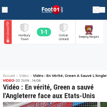
'
73
En Direct
1
1
1
Horbury
Golcar
Deeping Rangers
Town
United
Accueil
Video
Vidéo : En Vérité, Green A Sauvé L'Angle
VIDEO
•
20 JUIN , 14:06
Face Aux Etats-Unis
Vidéo : En vérité, Green a sauvé
l'Angleterre face aux Etats-Unis