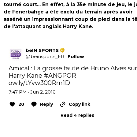
tourné court... En effet, à la 35e minute de jeu, le 
de Fenerbahçe a été exclu du terrain après avoir
asséné un impressionnant coup de pied dans la t
de l'attaquant anglais Harry Kane.
beIN SPORTS
@
beinsports_FR
·
Follow
Amical : La grosse faute de Bruno Alves sur
Harry Kane 
#ANGPOR
ow.ly/tYvw300Rm1D
7:47 PM · Jun 2, 2016
20
Reply
Copy link
Read 4 replies