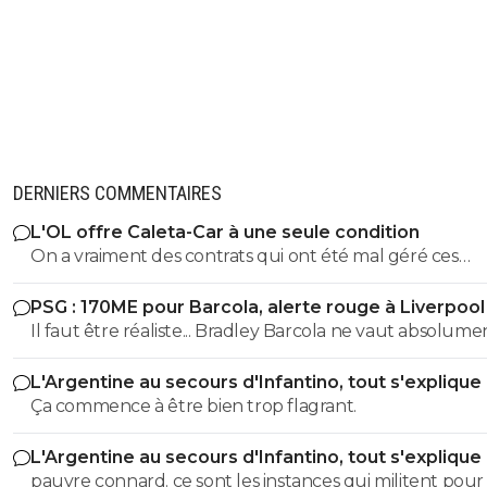
DERNIERS COMMENTAIRES
L'OL offre Caleta-Car à une seule condition
On a vraiment des contrats qui ont été mal géré ces
dernières années. On est obligé de ce coltiner tous ces
PSG : 170ME pour Barcola, alerte rouge à Liverpool
joueurs jusqu'au bout. Ca nous bloque aussi dans le
Il faut être réaliste... Bradley Barcola ne vaut absolume
recrutement.
170 millions d'euros. C'est Bradley Barcola qui doit ruminer en
L'Argentine au secours d'Infantino, tout s'explique
voyant que le PSG est peut être en train de lui faire u
Ça commence à être bien trop flagrant.
bas afin de le retenir.
L'Argentine au secours d'Infantino, tout s'explique
pauvre connard. ce sont les instances qui militent pour lui.