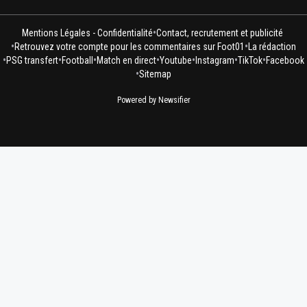
•
Mentions Légales - Confidentialité
Contact, recrutement et publicité
•
•
Retrouvez votre compte pour les commentaires sur Foot01
La rédaction
•
•
•
•
•
•
•
PSG transfert
Football
Match en direct
Youtube
Instagram
TikTok
Facebook
•
Sitemap
Powered by Newsifier