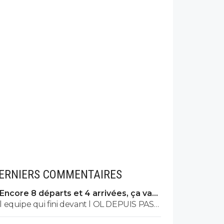
ERNIERS COMMENTAIRES
Encore 8 départs et 4 arrivées, ça va
valser à l'OL
l equipe qui fini devant l OL DEPUIS PAS
MAL DE TPS? lol. t es tro malin toi