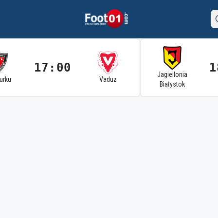
17:00
1
Jagiellonia
Turku
Vaduz
Białystok