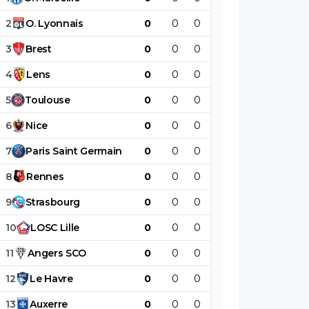
2
O
.
Lyonnais
0
0
0
0
0
0
3
Brest
0
0
0
0
0
0
4
Lens
0
0
0
0
0
0
5
Toulouse
0
0
0
0
0
0
6
Nice
0
0
0
0
0
0
7
Paris
Saint
Germain
0
0
0
0
0
0
8
Rennes
0
0
0
0
0
0
9
Strasbourg
0
0
0
0
0
0
10
LOSC
Lille
0
0
0
0
0
0
11
Angers
SCO
0
0
0
0
0
0
12
Le
Havre
0
0
0
0
0
0
13
Auxerre
0
0
0
0
0
0