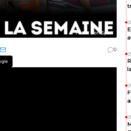
t
0
E
a
0
0
R
ogle
l
0
F
a
0
M