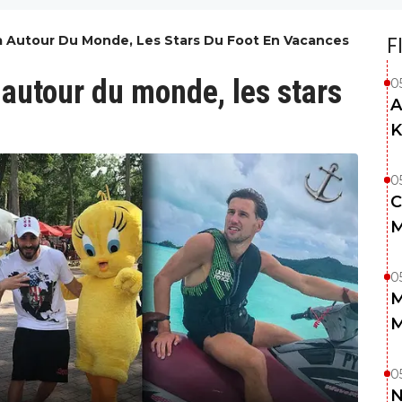
 Autour Du Monde, Les Stars Du Foot En Vacances
F
autour du monde, les stars
0
A
K
0
C
M
0
M
M
0
N