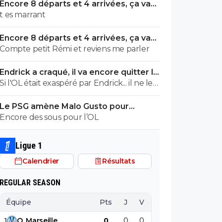
Encore 8 départs et 4 arrivées, ça va
valser à l'OL
t es marrant
Encore 8 départs et 4 arrivées, ça va
valser à l'OL
Compte petit Rémi et reviens me parler
Endrick a craqué, il va encore quitter le
Real
Si l'OL était exaspéré par Endrick... il ne le
suivrait pas de très près. Bref... Quand
Le PSG amène Malo Gusto pour
l'équipe sera complète... ce sera beaucoup
concurrencer Hakimi
Encore des sous pour l’OL
mieux.
Ligue 1
Calendrier
Résultats
REGULAR SEASON
Équipe
Pts
J
V
N
D
BP
B
1
O
.
Marseille
0
0
0
0
0
0