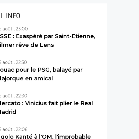
IL INFO
5 août , 23:00
SSE : Exaspéré par Saint-Etienne,
ilmer rêve de Lens
5 août , 22:50
ouac pour le PSG, balayé par
ajorque en amical
5 août , 22:30
ercato : Vinicius fait plier le Real
adrid
5 août , 22:06
golo Kanté à l'OM, l'improbable