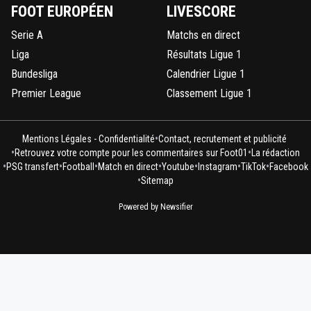
FOOT EUROPÉEN
LIVESCORE
Serie A
Matchs en direct
Liga
Résultats Ligue 1
Bundesliga
Calendrier Ligue 1
Premier League
Classement Ligue 1
•
Mentions Légales - Confidentialité
Contact, recrutement et publicité
•
•
Retrouvez votre compte pour les commentaires sur Foot01
La rédaction
•
•
•
•
•
•
•
PSG transfert
Football
Match en direct
Youtube
Instagram
TikTok
Facebook
•
Sitemap
Powered by Newsifier