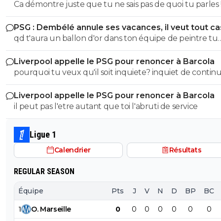
Ca démontre juste que tu ne sais pas de quoi tu parles !! Fa
t'exprimer lol Tous les abrutis et idiots ont le droit de
etre sacrément débile pour confondre nazisme et fasci
s'exprimer lol
PSG : Dembélé annule ses vacances, il veut tout c
T'a meme pas le niveau en histoire d'un collégien... don
qd t'aura un ballon d'or dans ton équipe de peintre tu
partir de là tes idées politiques on s'en tape Quand on sait pas
pourras la ramener le bouffon de service
faire la différence entre le nazisme et le fascisme italien
Liverpool appelle le PSG pour renoncer à Barcola
parle pas de politique vu qu'on est un putain d'ignare ! Merci
pourquoi tu veux qu'il soit inquiete? inquiet de continu
de démontrer encore une fois que l'électeur LFI est u
gagner des titres avec la meilleure équipe d'europe? SOigne
abruti qui connait rien à rien :)
Liverpool appelle le PSG pour renoncer à Barcola
toi abruti
il peut pas l'etre autant que toi l'abruti de service
Ligue 1
Calendrier
Résultats
REGULAR SEASON
Équipe
Pts
J
V
N
D
BP
BC
1
O
.
Marseille
0
0
0
0
0
0
0