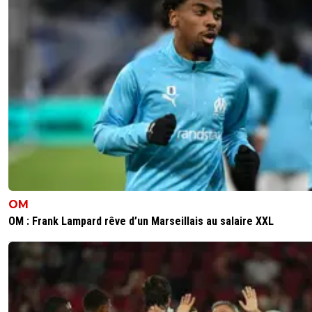
dijaya
10 octobre 2025 à 10:33
+
2161
si ça peut lui degonfler le melon à Tarrago, n hesite pas L
mec se prend vraiment pour une star. Qd un pro du foot 
de foot, tu fermes ta gueule et tu l ecoute !
20
+
Répondre
OM
OM : Frank Lampard rêve d’un Marseillais au salaire XXL