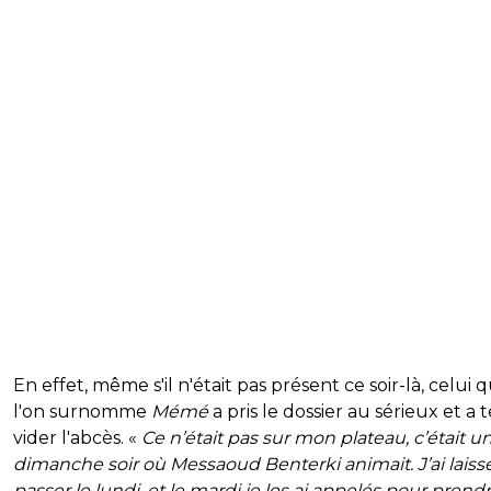
En effet, même s'il n'était pas présent ce soir-là, celui 
l'on surnomme
Mémé
a pris le dossier au sérieux et a 
vider l'abcès. «
Ce n’était pas sur mon plateau, c’était u
dimanche soir où Messaoud Benterki animait. J’ai laiss
passer le lundi, et le mardi je les ai appelés pour prendr