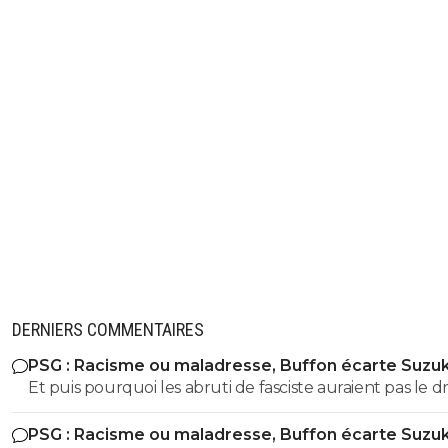
DERNIERS COMMENTAIRES
PSG : Racisme ou maladresse, Buffon écarte Suzuk
Et puis pourquoi les abruti de fasciste auraient pas le dr
s'exprimer? Toi t'es un gros débile qui sait pas faire la
PSG : Racisme ou maladresse, Buffon écarte Suzuk
différence entre nazisme et fascisme, t'a bien le droit d