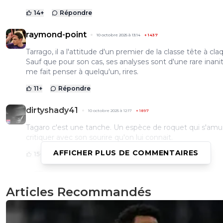
14
+
Répondre
raymond-point
10 octobre 2025 à 13:14
+
1437
Tarrago, il a l'attitude d'un premier de la classe tête à cla
Sauf que pour son cas, ses analyses sont d'une rare inani
me fait penser à quelqu'un, rires.
11
+
Répondre
dirtyshady41
10 octobre 2025 à 12:17
+
1897
Tagaro c'est une tanche. Un espèce de roquet qui s'amu
critiquer avec son sourire qu'on lui connait.
AFFICHER PLUS DE COMMENTAIRES
15
+
Répondre
totoladouceur
10 octobre 2025 à 13:11
+
175
Articles Recommandés
3 t ki pr dire pareils inepties regarde 3 dans 1 miroi
1
+
Répondre