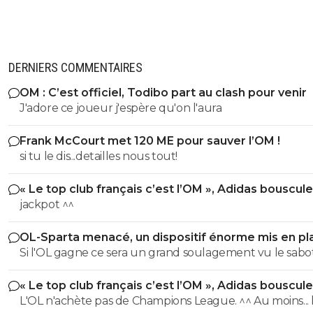
DERNIERS COMMENTAIRES
OM : C’est officiel, Todibo part au clash pour venir
J'adore ce joueur j'espère qu'on l'aura
Frank McCourt met 120 ME pour sauver l’OM !
si tu le dis...detailles nous tout!
« Le top club français c’est l’OM », Adidas bouscule
PSG
jackpot ^^
OL-Sparta menacé, un dispositif énorme mis en pl
Si l'OL gagne ce sera un grand soulagement vu le sab
incroyable du farfelu sans froc Fonseca au match allé. S
« Le top club français c’est l’OM », Adidas bouscule
perd ce sera aussi une grande victoire et une énorme
PSG
L'OL n'achète pas de Champions League. ^^ Au moins... l'OM a
délivrance avec un possible licenciement de ce clown.