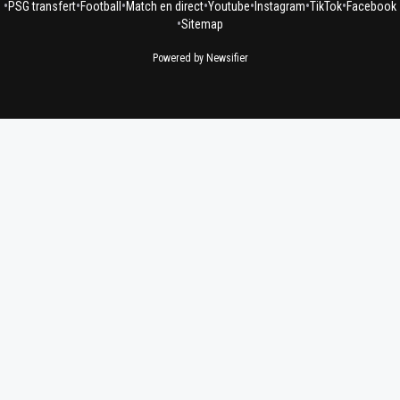
•
•
•
•
•
•
•
PSG transfert
Football
Match en direct
Youtube
Instagram
TikTok
Facebook
•
Sitemap
Powered by Newsifier