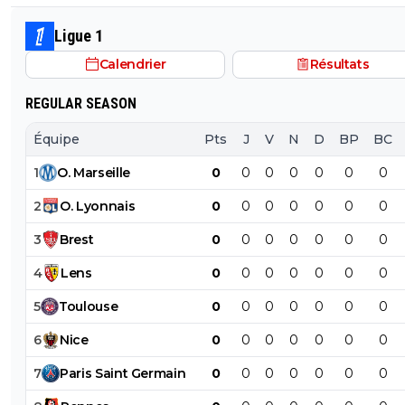
un point commun avec le PSG. Mdr Adidas ne se trompe pas
avec l'OL qui est une valeur sûre... contrairement à l'OM
Ligue 1
Calendrier
Résultats
REGULAR SEASON
Équipe
Pts
J
V
N
D
BP
BC
1
O
.
Marseille
0
0
0
0
0
0
0
2
O
.
Lyonnais
0
0
0
0
0
0
0
3
Brest
0
0
0
0
0
0
0
4
Lens
0
0
0
0
0
0
0
5
Toulouse
0
0
0
0
0
0
0
6
Nice
0
0
0
0
0
0
0
7
Paris
Saint
Germain
0
0
0
0
0
0
0