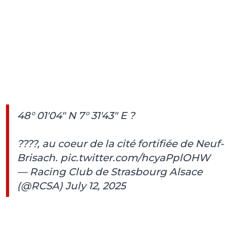
48° 01′04″ N 7° 31′43″ E ?
????, au coeur de la cité fortifiée de Neuf-
Brisach.
pic.twitter.com/hcyaPplOHW
— Racing Club de Strasbourg Alsace
(@RCSA)
July 12, 2025