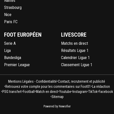
Nantes
Strasbourg
Nice
Paris FC
FOOT EUROPÉEN
LIVESCORE
Serie A
Matchs en direct
Liga
Résultats Ligue 1
Bundesliga
Calendrier Ligue 1
Premier League
Classement Ligue 1
•
Mentions Légales - Confidentialité
Contact, recrutement et publicité
•
•
Retrouvez votre compte pour les commentaires sur Foot01
La rédaction
•
•
•
•
•
•
•
PSG transfert
Football
Match en direct
Youtube
Instagram
TikTok
Facebook
•
Sitemap
Powered by Newsifier