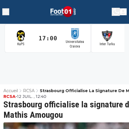
17:00
1
Universitatea
KuPS
Inter Turku
Craiova
Accueil
RCSA
Strasbourg Officialise La Signature De 
RCSA
•
12 JUIL. , 12:40
Amougou
Strasbourg officialise la signature 
Mathis Amougou