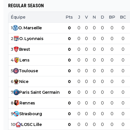
REGULAR SEASON
Équipe
Pts
J
V
N
D
BP
BC
1
O
.
Marseille
0
0
0
0
0
0
0
2
O
.
Lyonnais
0
0
0
0
0
0
0
3
Brest
0
0
0
0
0
0
0
4
Lens
0
0
0
0
0
0
0
5
Toulouse
0
0
0
0
0
0
0
6
Nice
0
0
0
0
0
0
0
7
Paris
Saint
Germain
0
0
0
0
0
0
0
8
Rennes
0
0
0
0
0
0
0
9
Strasbourg
0
0
0
0
0
0
0
10
LOSC
Lille
0
0
0
0
0
0
0