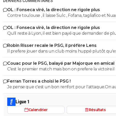
DERNIERS COMMENTAIRES
OL : Fonseca viré, la direction ne rigole plus
Contre toulouse , il laisse Sulc , Fofana, tagliafico et N
sur le banc... de plus avec son délire de foutre Endrick 
OL : Fonseca viré, la direction ne rigole plus
aillier, tu te tapes l'autre plot nullissime de Yaremtchuk.
Qu'il reste à Lyon, il est bien payé que demander de pl
Voila voila
Robin Risser recale le PSG, il préfère Lens
Il prefere jouer dans un club moins huppé plutôt qu'e
de réussir dans un top club.C'est un choix
Couac pour le PSG, balayé par Majorque en amical
C'est le premier match mais bon on prefere la victoire.il
faut pas en faire tout un plat non plus vu le nombre d
Ferran Torres a choisi le PSG !
joueurs absents.Mais ceux qui esperent avoir du temps
Je pense que c'est un bon renfort pour l'attaque.On a
jeu n'ont pas brillé
solutions d'axe comme avant avec DEmbelé et Ramos
Ligue 1
Calendrier
Résultats