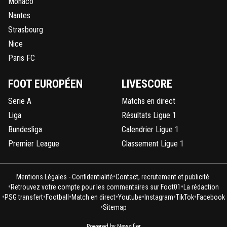
Monaco
Nantes
Strasbourg
Nice
Paris FC
FOOT EUROPÉEN
LIVESCORE
Serie A
Matchs en direct
Liga
Résultats Ligue 1
Bundesliga
Calendrier Ligue 1
Premier League
Classement Ligue 1
•
Mentions Légales - Confidentialité
Contact, recrutement et publicité
•
•
Retrouvez votre compte pour les commentaires sur Foot01
La rédaction
•
•
•
•
•
•
•
PSG transfert
Football
Match en direct
Youtube
Instagram
TikTok
Facebook
•
Sitemap
Powered by Newsifier