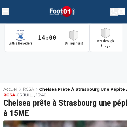
14:00
1
Worsbrough
Erith & Belvedere
Billingshurst
Bridge
Accueil
RCSA
Chelsea Prête À Strasbourg Une Pépite 
RCSA
•
05 JUIL. , 13:40
15ME
Chelsea prête à Strasbourg une pép
à 15ME