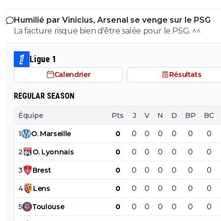
Humilié par Vinicius, Arsenal se venge sur le PSG
La facture risque bien d'être salée pour le PSG. ^^
Ligue 1
Calendrier
Résultats
REGULAR SEASON
Équipe
Pts
J
V
N
D
BP
BC
1
O
.
Marseille
0
0
0
0
0
0
0
2
O
.
Lyonnais
0
0
0
0
0
0
0
3
Brest
0
0
0
0
0
0
0
4
Lens
0
0
0
0
0
0
0
5
Toulouse
0
0
0
0
0
0
0