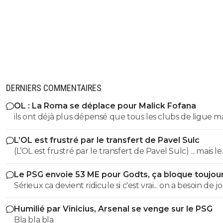
DERNIERS COMMENTAIRES
OL : La Roma se déplace pour Malick Fofana
ils ont déjà plus dépensé que tous les clubs de ligue 
réunis hors quatar.. ils veulent juste profitez au maxi
L’OL est frustré par le transfert de Pavel Sulc
des clubs qui sont beaucoup plus mal lotis qu'eux c'est 
(L’OL est frustré par le transfert de Pavel Sulc) ... mais le
du plus fort tout simplement..
public aussi commence a être frustré ... la vente de ces
Le PSG envoie 53 ME pour Godts, ça bloque toujou
"excellents" joueurs dont fait partie Pavel Sulc ... pour
Sérieux ca devient ridicule si c'est vrai... on a besoin de 
récupérer quoi ? qui? À un moment donné il faudra bi
pour la supercoupe ! sérieux a 5 ou 7M€ pres, go !!
arriver a construire dans le long terme... et avec , seul
Humilié par Vinicius, Arsenal se venge sur le PSG
avec , une équipe régulière ça finira par payer, mais là pour
Bla bla bla
l'instant, ???