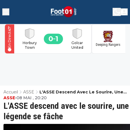
'
49
En Direct
0
1
1
Horbury
Golcar
Deeping Rangers
Town
United
Accueil
ASSE
L'ASSE Descend Avec Le Sourire, Une
ASSE
•
08 MAI , 20:20
Légende Se Fâche
L'ASSE descend avec le sourire, une
légende se fâche