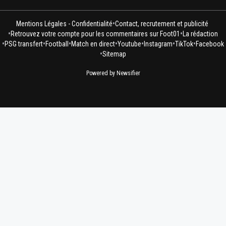
•
Mentions Légales - Confidentialité
Contact, recrutement et publicité
•
•
Retrouvez votre compte pour les commentaires sur Foot01
La rédaction
•
•
•
•
•
•
•
PSG transfert
Football
Match en direct
Youtube
Instagram
TikTok
Facebook
•
Sitemap
Powered by Newsifier