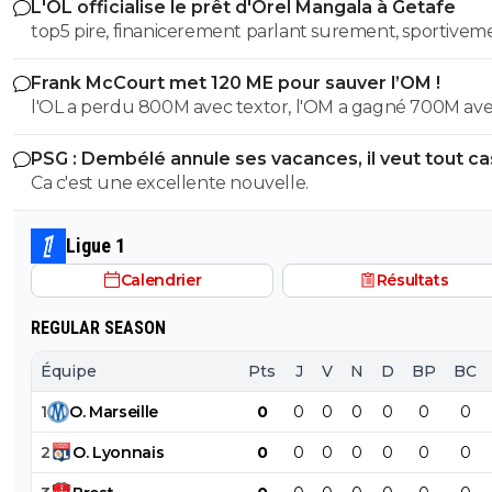
L'OL officialise le prêt d'Orel Mangala à Getafe
top5 pire, finanicerement parlant surement, sportivem
parlant on a eu des casseroles bien pire
Frank McCourt met 120 ME pour sauver l’OM !
l'OL a perdu 800M avec textor, l'OM a gagné 700M av
court , et ils sont dans la même merde financiere...
PSG : Dembélé annule ses vacances, il veut tout c
Ca c'est une excellente nouvelle.
Ligue 1
Calendrier
Résultats
REGULAR SEASON
Équipe
Pts
J
V
N
D
BP
BC
1
O
.
Marseille
0
0
0
0
0
0
0
2
O
.
Lyonnais
0
0
0
0
0
0
0