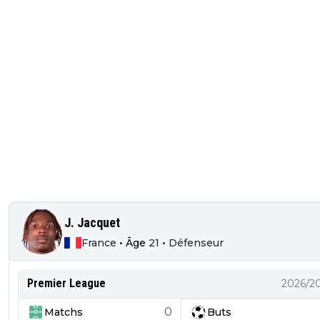
J. Jacquet
France
•
Âge
21
•
Défenseur
Premier League
2026/2
0
Matchs
Buts