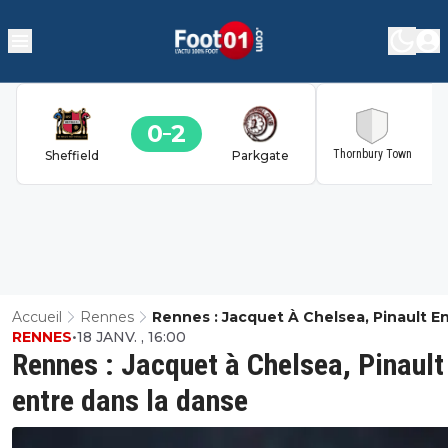
0
2
2
Thornbury Town
Sheffield
Parkgate
Accueil
Rennes
Rennes : Jacquet À Chelsea, Pinault E
RENNES
•
18 JANV. , 16:00
Dans La Danse
Rennes : Jacquet à Chelsea, Pinault
entre dans la danse