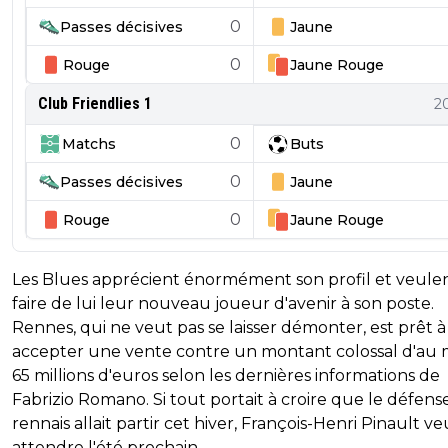
0
Passes décisives
Jaune
0
Rouge
Jaune
Rouge
Club Friendlies 1
2
0
Matchs
Buts
0
Passes décisives
Jaune
0
Rouge
Jaune
Rouge
Les Blues apprécient énormément son profil et veule
faire de lui leur nouveau joueur d'avenir à son poste.
Rennes, qui ne veut pas se laisser démonter, est prêt à
accepter une vente contre un montant colossal d'au 
65 millions d'euros selon les dernières informations de
Fabrizio Romano. Si tout portait à croire que le défens
rennais allait partir cet hiver, François-Henri Pinault ve
attendre l'été prochain.