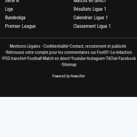
Serie A
Matchs en direct
Liga
Résultats Ligue 1
Bundesliga
Calendrier Ligue 1
Premier League
Classement Ligue 1
•
Mentions Légales - Confidentialité
Contact, recrutement et publicité
•
•
Retrouvez votre compte pour les commentaires sur Foot01
La rédaction
•
•
•
•
•
•
•
PSG transfert
Football
Match en direct
Youtube
Instagram
TikTok
Facebook
•
Sitemap
Powered by Newsifier