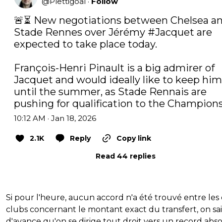
@
Plettigoal
·
Follow
🚨⏳ New negotiations between Chelsea an
Stade Rennes over Jérémy 
#Jacquet
 are 
expected to take place today.

François-Henri Pinault is a big admirer of 
Jacquet and would ideally like to keep him 
until the summer, as Stade Rennais are 
pushing for qualification to the Champion
10:12 AM · Jan 18, 2026
2.1K
Reply
Copy link
Read 44 replies
Si pour l'heure, aucun accord n'a été trouvé entre les
clubs concernant le montant exact du transfert, on sai
d'avance qu'on se dirige tout droit vers un record abs