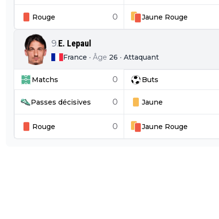
0
Rouge
Jaune
Rouge
9
.
E. Lepaul
France
•
Âge
26
•
Attaquant
0
Matchs
Buts
0
Passes décisives
Jaune
0
Rouge
Jaune
Rouge