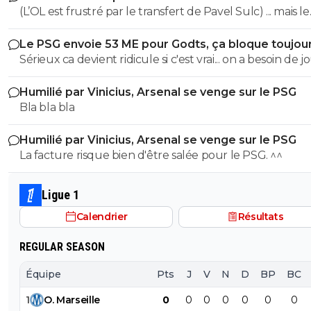
(L’OL est frustré par le transfert de Pavel Sulc) ... mais le
du plus fort tout simplement..
public aussi commence a être frustré ... la vente de ces
Le PSG envoie 53 ME pour Godts, ça bloque toujou
"excellents" joueurs dont fait partie Pavel Sulc ... pour
Sérieux ca devient ridicule si c'est vrai... on a besoin de 
récupérer quoi ? qui? À un moment donné il faudra bi
pour la supercoupe ! sérieux a 5 ou 7M€ pres, go !!
arriver a construire dans le long terme... et avec , seul
Humilié par Vinicius, Arsenal se venge sur le PSG
avec , une équipe régulière ça finira par payer, mais là pour
Bla bla bla
l'instant, ???
Humilié par Vinicius, Arsenal se venge sur le PSG
La facture risque bien d'être salée pour le PSG. ^^
Ligue 1
Calendrier
Résultats
REGULAR SEASON
Équipe
Pts
J
V
N
D
BP
BC
1
O
.
Marseille
0
0
0
0
0
0
0