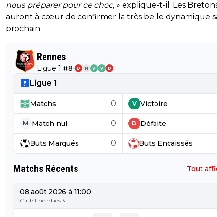
nous préparer pour ce choc,
» explique-t-il. Les Breton
auront à cœur de confirmer la très belle dynamique 
prochain.
Rennes
Ligue 1
#
8
D
N
V
V
D
Ligue 1
0
Matchs
Victoire
V
0
Match nul
Défaite
M
D
0
Buts
Marqués
Buts
Encaissés
Matchs Récents
Tout aff
08 août 2026 à 11:00
Club Friendlies 3