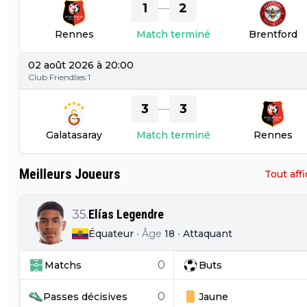
1
2
—
Rennes
Match terminé
Brentford
02 août 2026 à 20:00
Club Friendlies 1
3
3
—
Galatasaray
Match terminé
Rennes
Meilleurs Joueurs
Tout aff
35
.
Elías Legendre
Équateur
•
Âge
18
•
Attaquant
0
Matchs
Buts
0
Passes décisives
Jaune