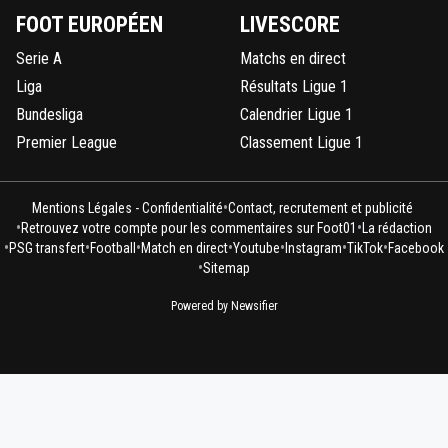
FOOT EUROPÉEN
LIVESCORE
Serie A
Matchs en direct
Liga
Résultats Ligue 1
Bundesliga
Calendrier Ligue 1
Premier League
Classement Ligue 1
•
Mentions Légales - Confidentialité
Contact, recrutement et publicité
•
•
Retrouvez votre compte pour les commentaires sur Foot01
La rédaction
•
•
•
•
•
•
•
PSG transfert
Football
Match en direct
Youtube
Instagram
TikTok
Facebook
•
Sitemap
Powered by Newsifier