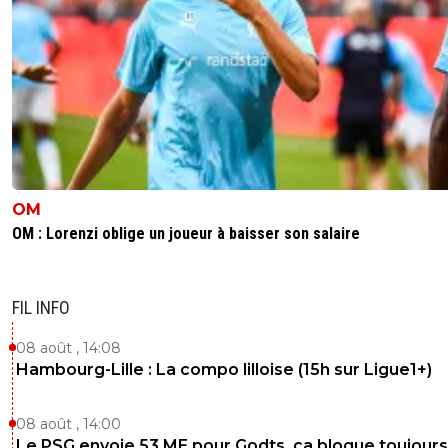
OM
OM : Lorenzi oblige un joueur à baisser son salaire
FIL INFO
08 août , 14:08
Hambourg-Lille : La compo lilloise (15h sur Ligue1+)
08 août , 14:00
Le PSG envoie 53 ME pour Godts, ça bloque toujours