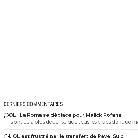
DERNIERS COMMENTAIRES
OL : La Roma se déplace pour Malick Fofana
ils ont déjà plus dépensé que tous les clubs de ligue 
réunis hors quatar.. ils veulent juste profitez au maxi
L’OL est frustré par le transfert de Pavel Sulc
des clubs qui sont beaucoup plus mal lotis qu'eux c'est 