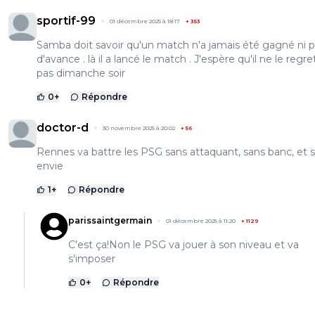
sportif-99
01 décembre 2025 à 18:17
+
353
Samba doit savoir qu'un match n'a jamais été gagné ni 
d'avance . là il a lancé le match . J'espère qu'il ne le regre
pas dimanche soir
0
+
Répondre
doctor-d
30 novembre 2025 à 20:02
+
56
Rennes va battre les PSG sans attaquant, sans banc, et 
envie
1
+
Répondre
parissaintgermain
01 décembre 2025 à 11:20
+
1129
C'est ça!Non le PSG va jouer à son niveau et va
s'imposer
0
+
Répondre