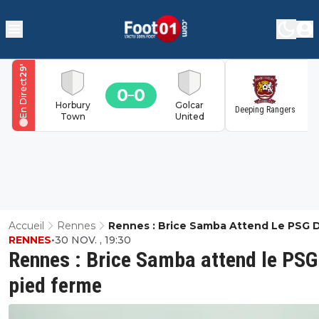
'
29
En Direct
0
0
1
Horbury
Golcar
Deeping Rangers
Town
United
Accueil
Rennes
Rennes : Brice Samba Attend Le PSG 
RENNES
•
30 NOV. , 19:30
Pied Ferme
Rennes : Brice Samba attend le PSG
pied ferme