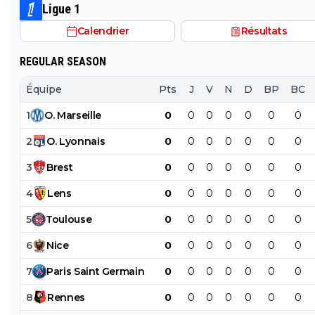
voyant que le PSG est peut être en train de lui faire u
Ligue 1
bas afin de le retenir.
Calendrier
Résultats
REGULAR SEASON
Équipe
Pts
J
V
N
D
BP
BC
1
O
.
Marseille
0
0
0
0
0
0
0
2
O
.
Lyonnais
0
0
0
0
0
0
0
3
Brest
0
0
0
0
0
0
0
4
Lens
0
0
0
0
0
0
0
5
Toulouse
0
0
0
0
0
0
0
6
Nice
0
0
0
0
0
0
0
7
Paris
Saint
Germain
0
0
0
0
0
0
0
8
Rennes
0
0
0
0
0
0
0