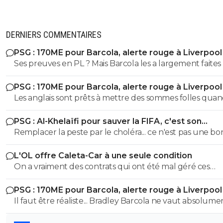
DERNIERS COMMENTAIRES
PSG : 170ME pour Barcola, alerte rouge à Liverpool
Ses preuves en PL ? Mais Barcola les a largement faites
LDC où le PSG a éliminé tout le grattin de la PL, c'est 
PSG : 170ME pour Barcola, alerte rouge à Liverpool
plus factuel que les 145M sur Isak qui n'a pas fait grand
Les anglais sont prêts à mettre des sommes folles quand
en plus de s'être blessé gravement.
s'agit d'un joueur qui joue dans un club anglais, beau
PSG : Al-Khelaïfi pour sauver la FIFA, c'est son
moins quand il vient d'un club européen. Cela dit, 170M€
cauchemar
Remplacer la peste par le choléra... ce n'est pas une b
c'est le prix de départ de la discussion? Parce que sinon
idée. Le Qatar n'attend que ça pour tout foutre en l'air afin
me parait excessif.
L'OL offre Caleta-Car à une seule condition
d'imposer sa propre politique.
On a vraiment des contrats qui ont été mal géré ces
dernières années. On est obligé de ce coltiner tous ces
PSG : 170ME pour Barcola, alerte rouge à Liverpool
joueurs jusqu'au bout. Ca nous bloque aussi dans le
Il faut être réaliste... Bradley Barcola ne vaut absolume
recrutement.
170 millions d'euros. C'est Bradley Barcola qui doit ruminer en