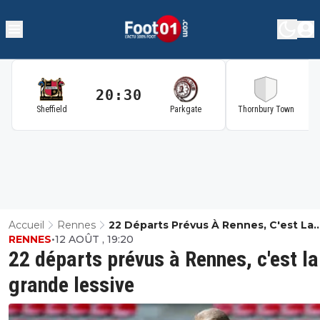
20:30
2
Sheffield
Parkgate
Thornbury Town
Accueil
Rennes
22 Départs Prévus À Rennes, C'est La
RENNES
•
12 AOÛT , 19:20
Grande Lessive
22 départs prévus à Rennes, c'est la
grande lessive