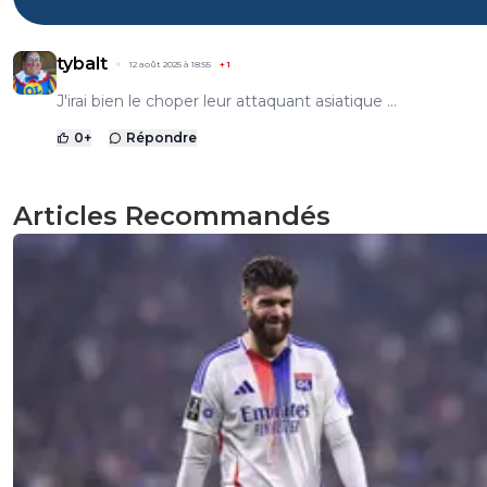
tybalt
12 août 2025 à 18:55
+
1
J'irai bien le choper leur attaquant asiatique ...
0
+
Répondre
Articles Recommandés