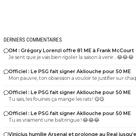
DERNIERS COMMENTAIRES
OM : Grégory Lorenzi offre 81 ME à Frank McCourt
Je sent que je vais bien rigoler la saison à venir…😂😂😂
Officiel : Le PSG fait signer Akliouche pour 50 ME
Mon pauvre, ton obsession a vouloir te justifier sur cha
commentaire 🤣😂😂 Tu aurais la queue d'un chat qui s
Officiel : Le PSG fait signer Akliouche pour 50 ME
de bouche et on t'accuserait de l'avoir mangé que tu ni
Tu sais, les fouines ça mange les rats ! 😋😋
encore....mdr
Officiel : Le PSG fait signer Akliouche pour 50 ME
Tu es vraiment une baltringue ! 😂😂😂
Vinicius humilie Arsenal et prolonge au Real jusqu’