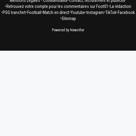
•
Mentions Légales - Confidentialité
Contact, recrutement et publicité
•
•
Retrouvez votre compte pour les commentaires sur Foot01
La rédaction
•
•
•
•
•
•
•
PSG transfert
Football
Match en direct
Youtube
Instagram
TikTok
Facebook
•
Sitemap
Powered by Newsifier