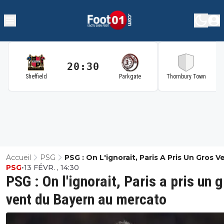
20:30
2
Sheffield
Parkgate
Thornbury Town
Accueil
PSG
PSG : On L'ignorait, Paris A Pris Un Gros 
PSG
•
13 FÉVR. , 14:30
Bayern Au Mercato
PSG : On l'ignorait, Paris a pris un 
vent du Bayern au mercato