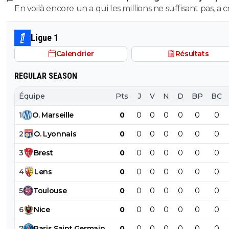
2032
En voilà encore un a qui les millions ne suffisant pas, a 
sur son club pour en récupérer quelques uns de plus.
mec pareil me pue au nez...Reste au Réal et continue a
Ligue 1
pourrir le vestiaire !
Calendrier
Résultats
REGULAR SEASON
Équipe
Pts
J
V
N
D
BP
BC
1
O
.
Marseille
0
0
0
0
0
0
0
2
O
.
Lyonnais
0
0
0
0
0
0
0
3
Brest
0
0
0
0
0
0
0
4
Lens
0
0
0
0
0
0
0
5
Toulouse
0
0
0
0
0
0
0
6
Nice
0
0
0
0
0
0
0
7
Paris
Saint
Germain
0
0
0
0
0
0
0