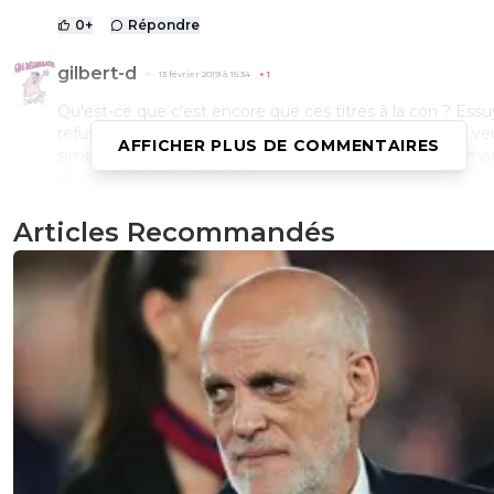
0
+
Répondre
gilbert-d
13 février 2019 à 15:34
+
1
Qu'est-ce que c'est encore que ces titres à la con ? Ess
refus ne veut pas dire forcément prendre un vent. Ça ve
AFFICHER PLUS DE COMMENTAIRES
simplement dire essuyer un refus. On a le droit de dem
et on a le droit de refuser.
0
+
Répondre
Articles Recommandés
flaco75-reviens-l-o
13 février 2019 à 14:48
+
787
Y a le pauv Lloriche qui pleurniche sur Merdercé, pour so
match de ce soir ... Les autres clubs ont plus d'argent q
😂😂🇫🇷🇧🇷🇧🇷
0
+
Répondre
bigbang
13 février 2019 à 16:48
+
0