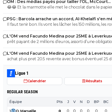
OM : Des médias payés pour tailler l’OL, McCourt
une sacré différence, l'arbitre n'a pas reçu de coup par
accusé
😂😂 Et la marmotte elle met le chocolat dans le papier
contre l' Italien lui oui Quel exemple pour les jeunes
pauvre foutre0. Les cons, ça ose tout, c'est même à ça 
poussent que de mettre un sélectionneur comme celu
PSG : Barcola arrache un accord, Al-Khelaifi s'en m
les reconnaît.
vient d'être nommé !
Il faut tenir bon. Ils vont les lâcher les 150 millions, les r
!!
L'OM vend Facundo Medina pour 25ME à Leverkus
prêt payant de 2 millions d’euros, assorti d’une obligati
d’achat fixée à 18 millions, à laquelle s’ajoutent 2 million
L'OM vend Facundo Medina pour 25ME à Leverkus
bonus facilement atteignables
achat plus pret 20.5 revente avec bonus éventuel 25 
aux max 4.5M ce n'est pas avec cela que tu vas renfloue
caisses
Ligue 1
Calendrier
Résultats
REGULAR SEASON
Équipe
Pts
J
V
N
D
BP
BC
1
O
.
Marseille
0
0
0
0
0
0
0