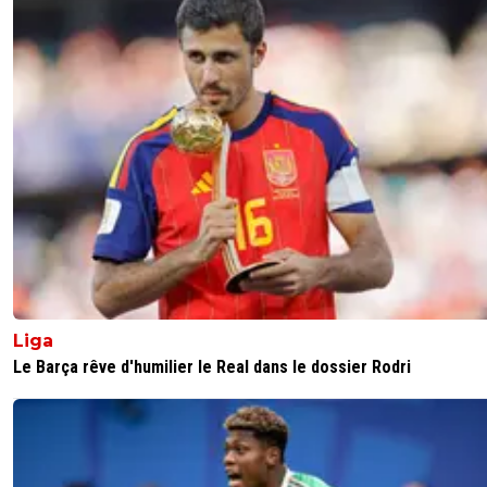
parisforever
27 novembre 2025 à 9:48
+
788
Cela devient une habitude , hélas car il revenait bien ....
1
+
Répondre
parissaintgermain
27 novembre 2025 à 13:56
+
1126
il faisait de bons match mais bon il a les fils du ce
qui s'entrechoquent
1
+
Répondre
RogerPierre
27 novembre 2025 à 18:30
+
0
Oui, les fils du cerveau qui s'entrechoquent, ma
Liga
font pas une étincelle de bon sens !
Le Barça rêve d'humilier le Real dans le dossier Rodri
0
+
Répondre
Flaco75
27 novembre 2025 à 9:38
+
190
… mais il faut savoir se contrôler », a livré sur Canal+ l’ent