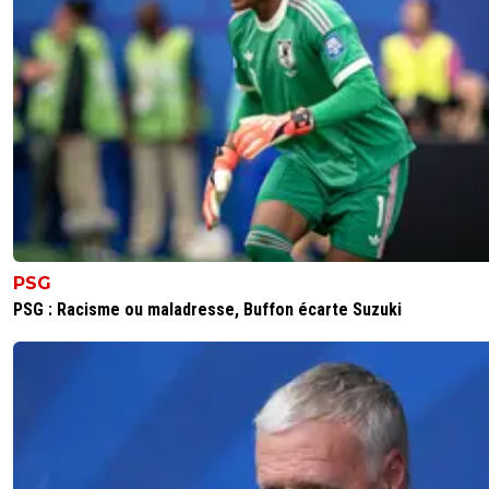
du PSG, …
Au moins le problème est identifié 🤪🇧🇷🇵🇹🇫🇷🇺🇦
0
+
Répondre
PSG
PSG : Racisme ou maladresse, Buffon écarte Suzuki