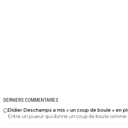
DERNIERS COMMENTAIRES
Didier Deschamps a mis « un coup de boule » en pl
Mondial
Entre un joueur qui donne un coup de boule comme 
sélectionneur en poste, et la critique sur l' arrbitrage il y