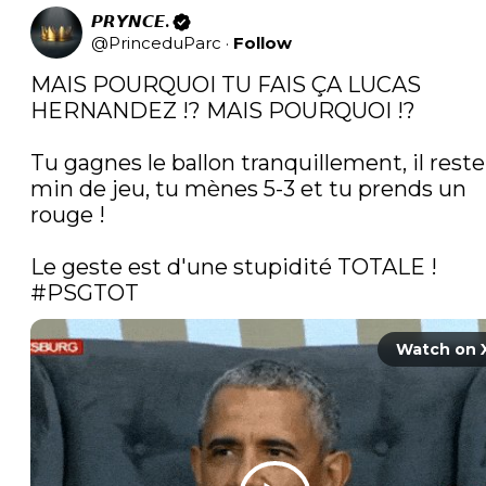
𝙋𝙍𝙔𝙉𝘾𝙀.
@
PrinceduParc
·
Follow
MAIS POURQUOI TU FAIS ÇA LUCAS 
HERNANDEZ !? MAIS POURQUOI !?

Tu gagnes le ballon tranquillement, il reste 
min de jeu, tu mènes 5-3 et tu prends un 
rouge !  

Le geste est d'une stupidité TOTALE ! 
#PSGTOT
Watch on 