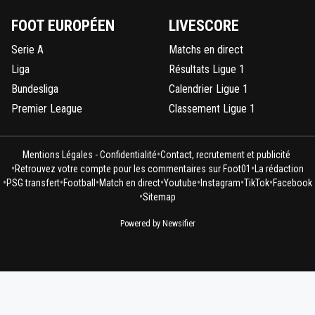
FOOT EUROPÉEN
LIVESCORE
Serie A
Matchs en direct
Liga
Résultats Ligue 1
Bundesliga
Calendrier Ligue 1
Premier League
Classement Ligue 1
•
Mentions Légales - Confidentialité
Contact, recrutement et publicité
•
•
Retrouvez votre compte pour les commentaires sur Foot01
La rédaction
•
•
•
•
•
•
•
PSG transfert
Football
Match en direct
Youtube
Instagram
TikTok
Facebook
•
Sitemap
Powered by Newsifier