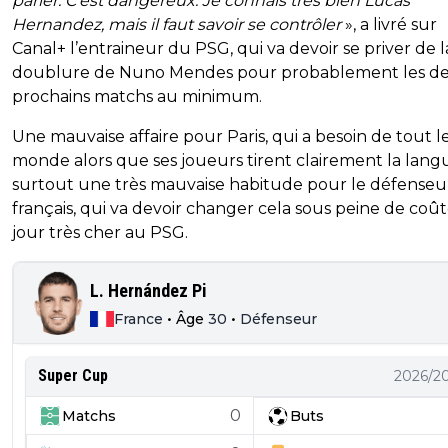
parler. C'est dangereux. Je connais très bien Lucas
Hernandez, mais il faut savoir se contrôler
», a livré sur
Canal+ l’entraineur du PSG, qui va devoir se priver de l
doublure de Nuno Mendes pour probablement les d
prochains matchs au minimum.
Une mauvaise affaire pour Paris, qui a besoin de tout l
monde alors que ses joueurs tirent clairement la langu
surtout une très mauvaise habitude pour le défenseu
français, qui va devoir changer cela sous peine de coû
jour très cher au PSG.
L. Hernández Pi
France
•
Âge
30
•
Défenseur
Super Cup
2026/2
0
Matchs
Buts