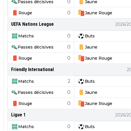
0
Passes décisives
Jaune
0
Rouge
Jaune
Rouge
UEFA Nations League
2026/2
0
Matchs
Buts
0
Passes décisives
Jaune
0
Rouge
Jaune
Rouge
Friendly International
2
2
Matchs
Buts
0
Passes décisives
Jaune
0
Rouge
Jaune
Rouge
Ligue 1
2026/2
0
Matchs
Buts