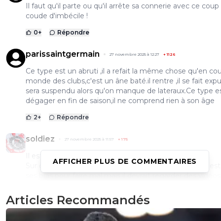
Il faut qu'il parte ou qu'il arrête sa connerie avec ce coup
coude d'imbécile !
0
+
Répondre
parissaintgermain
27 novembre 2025 à 12:27
+
1126
Ce type est un abruti ,il a refait la même chose qu'en c
monde des clubs,c'est un âne baté.il rentre ,il se fait expu
sera suspendu alors qu'on manque de lateraux.Ce type e
dégager en fin de saison,il ne comprend rien à son âge
2
+
Répondre
soldiez
27 novembre 2025 à 11:57
+
175
Il est juste limité intellectuellement...
AFFICHER PLUS DE COMMENTAIRES
Sur chaque duel il est limite car il a toujours un petit ges
ses bras pour faire mal mais il devrait regarder des vidéo
Motta qui faisait ça à la perfection...
Articles Recommandés
0
+
Répondre