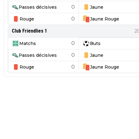
0
Passes décisives
Jaune
0
Rouge
Jaune
Rouge
Club Friendlies 1
2
0
Matchs
Buts
0
Passes décisives
Jaune
0
Rouge
Jaune
Rouge