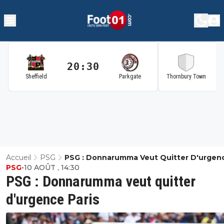
20:30
2
Sheffield
Parkgate
Thornbury Town
Accueil
PSG
PSG : Donnarumma Veut Quitter D'urgen
PSG
•
10 AOÛT , 14:30
Paris
PSG : Donnarumma veut quitter
d'urgence Paris