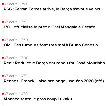
contrat il ne veut pas renouveler à ce tarif , mais s'i
07 août , 18:00
augmenté ?il sera encore plus invendable qui s'alig
PSG : Ferran Torres arrive, le Barça s'avoue vaincu
sur ce salaire à par les anglais ?
0
+
Répondre
07 août , 17:35
L'OL officialise le prêt d'Orel Mangala à Getafe
hardstylerz
10 août 2025 à 14:45
+
0
Dors
07 août , 17:30
OM : Ces rumeurs font très mal à Bruno Genesio
0
+
Répondre
07 août , 17:00
Real : Rodri et le Barça ont rendu fou José Mourinho
07 août , 16:39
Rennes : Franck Haise prolonge jusqu'en 2028 (off.)
07 août , 16:30
Monaco tente le gros coup Lukaku