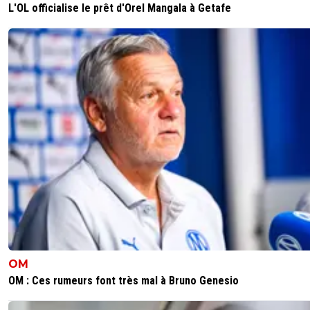
0
+
Répondre
L'OL officialise le prêt d'Orel Mangala à Getafe
hardstylerz
11 août 2025 à 16:17
+
0
Oui, mais je parle de Man U le cimetière interna
0
+
Répondre
mister-georges
10 août 2025 à 14:27
+
0
C'est dans l'ordre des choses, et oui.
0
+
Répondre
tournesol
10 août 2025 à 14:23
+
0
Parfaitement raison de souhaiter son transfert immédiat
son talent il ne peut faire banquette
0
+
Répondre
OM
oudiny
10 août 2025 à 14:22
+
22
OM : Ces rumeurs font très mal à Bruno Genesio
Pourquoi veut il partir ? Il est gardien de son équipe nati