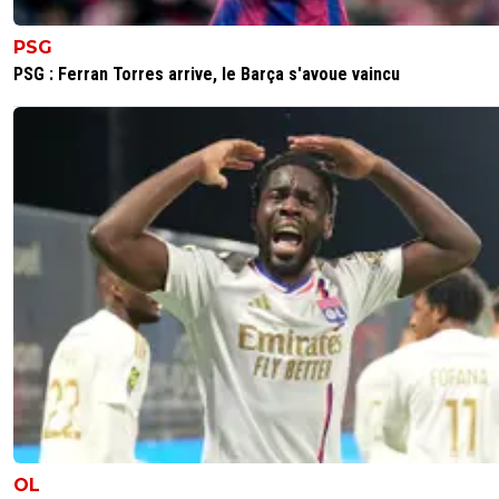
gardien bon au pied mais très moyen (oui je
considère Ederson vraiment moyen en dehors
PSG
pied).Mais je ne suis pas Guardiola encore une f
PSG : Ferran Torres arrive, le Barça s'avoue vaincu
0
+
Répondre
le-footeux-lucide
11 août 2025 à 7:31
+
485
Bein oui, tu as tout dit... Pour Guardiola, le jeu 
de donnaruma est rédhibitoire
0
+
Répondre
hardstylerz
10 août 2025 à 14:44
+
0
Grand bien lui en fasse...mais il va détruire sa carrière.
0
+
Répondre
tournesol
11 août 2025 à 6:43
+
0
A City ou au Real plutôt bonus pour lui en perspec
OL