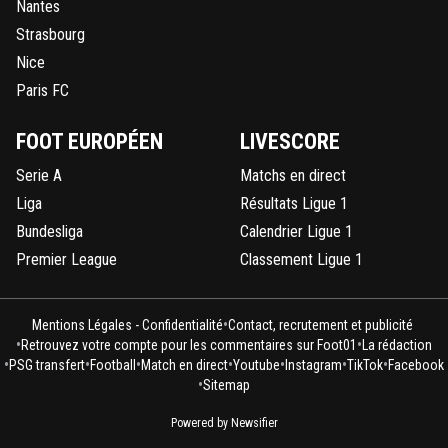
Nantes
Strasbourg
Nice
Paris FC
FOOT EUROPÉEN
LIVESCORE
Serie A
Matchs en direct
Liga
Résultats Ligue 1
Bundesliga
Calendrier Ligue 1
Premier League
Classement Ligue 1
•
Mentions Légales - Confidentialité
Contact, recrutement et publicité
•
•
Retrouvez votre compte pour les commentaires sur Foot01
La rédaction
•
•
•
•
•
•
•
PSG transfert
Football
Match en direct
Youtube
Instagram
TikTok
Facebook
•
Sitemap
Powered by Newsifier