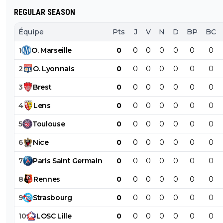
REGULAR SEASON
Équipe
Pts
J
V
N
D
BP
BC
1
O
.
Marseille
0
0
0
0
0
0
0
2
O
.
Lyonnais
0
0
0
0
0
0
0
3
Brest
0
0
0
0
0
0
0
4
Lens
0
0
0
0
0
0
0
5
Toulouse
0
0
0
0
0
0
0
6
Nice
0
0
0
0
0
0
0
7
Paris
Saint
Germain
0
0
0
0
0
0
0
8
Rennes
0
0
0
0
0
0
0
9
Strasbourg
0
0
0
0
0
0
0
10
LOSC
Lille
0
0
0
0
0
0
0