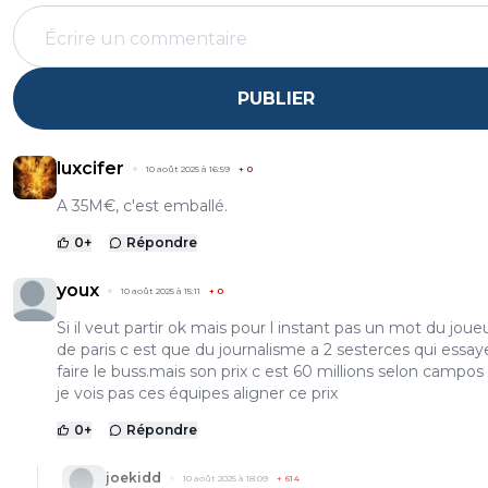
PUBLIER
luxcifer
10 août 2025 à 16:59
+
0
A 35M€, c'est emballé.
0
+
Répondre
youx
10 août 2025 à 15:11
+
0
Si il veut partir ok mais pour l instant pas un mot du joueu
de paris c est que du journalisme a 2 sesterces qui essay
faire le buss.mais son prix c est 60 millions selon campos 
je vois pas ces équipes aligner ce prix
0
+
Répondre
joekidd
10 août 2025 à 18:09
+
614