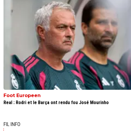
remporter le championnat d'europe la ligue des champi
multiple champion de France ... celui qui arrive à juste jou
Lille et bah c'est tout en fait !!
0
+
Répondre
le-footeux-lucide
11 août 2025 à 7:16
+
485
Chevalier sera titulaire, c'est pourquoi l'italien doit p
0
+
Répondre
th4n
10 août 2025 à 16:38
+
0
Il a fait des histoires pour prolonger et Paris a tenu
bluff donc maintenant qu'un autre gardien est arri
pour beaucoup d'argent il est quasi sûr de chauffer
banc.Sur une année de CDM qui arrive un pro ne 
Foot Europeen
pas être dans cette situation.
Real : Rodri et le Barça ont rendu fou José Mourinho
0
+
Répondre
7529
10 août 2025 à 15:00
+
0
FIL INFO
Lucas à eut l'assurance d'être n°1 . Donna un an d