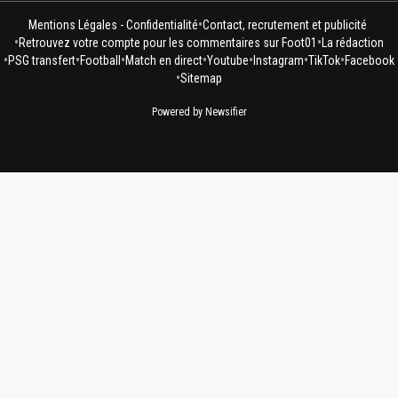
•
Mentions Légales - Confidentialité
Contact, recrutement et publicité
•
•
Retrouvez votre compte pour les commentaires sur Foot01
La rédaction
•
•
•
•
•
•
•
PSG transfert
Football
Match en direct
Youtube
Instagram
TikTok
Facebook
•
Sitemap
Powered by Newsifier