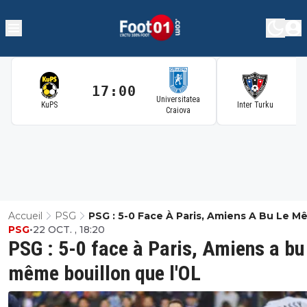
17:00
1
Universitatea
KuPS
Inter Turku
Craiova
Accueil
PSG
PSG : 5-0 Face À Paris, Amiens A Bu Le 
PSG
•
22 OCT. , 18:20
Bouillon Que L'OL
PSG : 5-0 face à Paris, Amiens a bu
même bouillon que l'OL