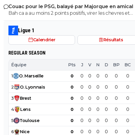
puisqu'au retour il y a eu 7 min de temps additionel d
Couac pour le PSG, balayé par Majorque en amical
insultes de ses groupies qui voulaient me faire avaler sa
a joué 78 min à 10 Et encore une fois rien a voir de jouer
соблюдать-правила
22 octobre 2018 à 17:57
+
0
Bah ca a au moins 2 points positifs, virer les chevres et
semence comme eux ...
quand tu dois ne pas encaisser ou que tu dois marquer. Mais
démeloniser les autres, c’est plutot bien vu.
je sais pas si je suis facho mais ça m'a bien fait rire 
ça tu ne peux pas comprendre puisque tu n'as jamais m
pieds sur un terrain
Ligue 1
0
+
Répondre
Calendrier
Résultats
coucou1970
22 octobre 2018 à 18:01
+
0
ça en dit long......ne cherche pas,tu y es
REGULAR SEASON
0
+
Répondre
Équipe
Pts
J
V
N
D
BP
BC
伟大的错觉
22 octobre 2018 à 17:58
+
0
1
O
.
Marseille
0
0
0
0
0
0
0
ce soir-là j'ai repris deux fois des moules ;)
2
O
.
Lyonnais
0
0
0
0
0
0
0
0
+
Répondre
3
Brest
0
0
0
0
0
0
0
соблюдать-правила
22 octobre 2018 à 18:03
+
0
4
Lens
0
0
0
0
0
0
0
écoute s'il y a que ça pour te faire plaisir ?
5
Toulouse
0
0
0
0
0
0
0
0
+
Répondre
6
Nice
0
0
0
0
0
0
0