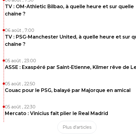
TV : OM-Athletic Bilbao, à quelle heure et sur quelle
伟大的错觉
22 octobre 2018 à 18:13
+
0
chaîne ?
en parlant de crème essuie-toi la bouche^^
0
+
Répondre
06 août , 7:00
TV : PSG-Manchester United, à quelle heure et sur q
ren-lataupe
22 octobre 2018 à 18:37
+
0
chaîne ?
Et toi le fion Aulas t'en s mis partout
05 août , 23:00
0
+
Répondre
ASSE : Exaspéré par Saint-Etienne, Kilmer rêve de L
disqus_UNEF358B60
22 octobre 2018 à 17:54
+
0
05 août , 22:50
Comment utiliser amiens pour rassembler tous les trolls
Couac pour le PSG, balayé par Majorque en amical
lyonnais &amp; parisiens sur le meme topic
0
+
Répondre
05 août , 22:30
Mercato : Vinicius fait plier le Real Madrid
伟大的错觉
22 octobre 2018 à 17:53
+
0
------------------bravo paris mondialement inoubliable----------
Plus d'articles
----------les Espagnols en rit encore-----------