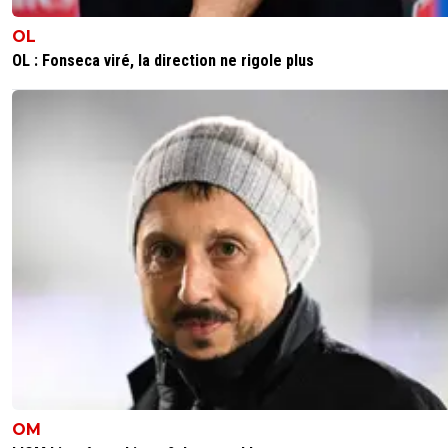
aussi KOns ? aussi tarés
OL
0
+
Répondre
OL : Fonseca viré, la direction ne rigole plus
pacoletordu
22 octobre 2018 à 19:11
+
0
oui heureusement le trou d uq de durand est la po
parler des micropénis, un spécialiste du genre...vu
anatomie
0
+
Répondre
shadow
22 octobre 2018 à 19:01
+
0
Don't feed
0
+
Répondre
pacoletordu
22 octobre 2018 à 19:12
+
0
trop tard !!!
0
+
Répondre
OM