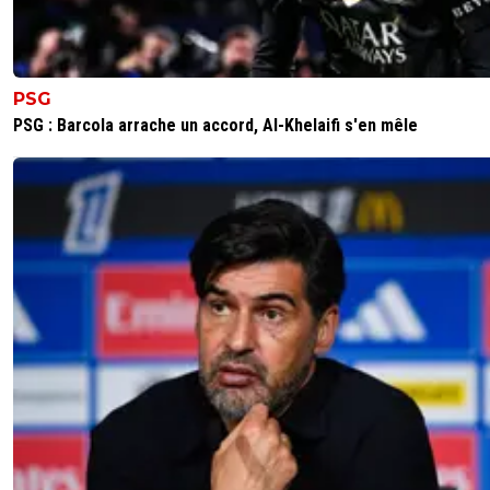
je connaissais Dupont-la-joie mais Durand-la-joie c'
pas mal aussi :D
0
+
Répondre
PSG
bonnef-tepapa
22 octobre 2018 à 19:16
+
0
PSG : Barcola arrache un accord, Al-Khelaifi s'en mêle
oui, ces deux ne feraient peut-être qu'un ? ...
0
+
Répondre
champion-mon-fr-re
22 octobre 2018 à 19:26
+
0
possible ils sont aussi cons l'un que l'autre
0
+
Répondre
伟大的错觉
22 octobre 2018 à 20:12
+
0
zoophile 🐷
0
+
Répondre
bonnef-tepapa
22 octobre 2018 à 20:09
+
0