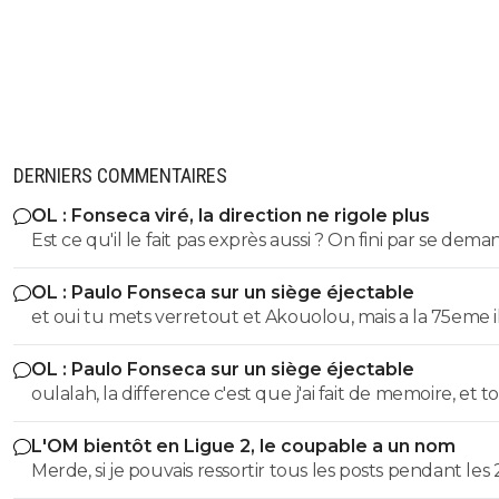
6-1 on dit des fois mort de honte ou que le ridi
tue pas Ben faut voir.... :D
0
+
Répondre
juni-is-back
22 octobre 2018 à 18:21
+
1
Le pire, je crois que c'est le mec qui reste avec 
bouche ouverte en se filmant. Pauvre époque
DERNIERS COMMENTAIRES
même que de se filmer à tout instant, y compr
quand on a une tête pareil.
OL : Fonseca viré, la direction ne rigole plus
Est ce qu'il le fait pas exprès aussi ? On fini par se dema
0
+
Répondre
Même si on peux se douter que le mercato n'est pas to
pacoletordu
22 octobre 2018 à 18:05
+
0
OL : Paulo Fonseca sur un siège éjectable
fait terminé, si on continu comme ca on va droit à la
et oui tu mets verretout et Akouolou, mais a la 75eme i
catastrophe.
en tout cas, la fissure annale est toujours doul
sont plus sur le terrain et tu es en position de qualifié
chez certains.... ^^
OL : Paulo Fonseca sur un siège éjectable
0
+
Répondre
oulalah, la difference c'est que j'ai fait de memoire, et to
été vérifier. 55eme donc 35 au lieu de 25, et 19eme don
伟大的错觉
22 octobre 2018 à 18:05
+
0
L'OM bientôt en Ligue 2, le coupable a un nom
au lieu de 75, quel mensonge. Avocat, tu serais commis
MDR
Merde, si je pouvais ressortir tous les posts pendant les 
d'office, un avocat à 2 balles. Et en plus ce n'est pas si f
dernieres années ou je denoncais cet imposteur ... et le
0
+
Répondre