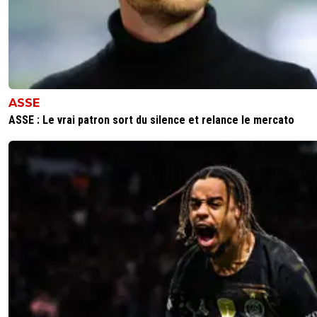
vermeer
22 octobre 2018 à 19:16
+
169
"même si ce n’était peut-être pas le même match".
pense qu'il le sait...et Cavani vendange le 6ème.
0
+
Répondre
juni-is-back
22 octobre 2018 à 18:53
+
1
ASSE
Tu parles des occasions manquées ou des bouleva
ASSE : Le vrai patron sort du silence et relance le mercato
pour ne pas avoir remplacé Tousart ? ^^
0
+
Répondre
champion-mon-fr-re
22 octobre 2018 à 18:50
+
0
apparemment il y a superconn*rd et le bas de plafond do
pseudo est en chinois qui se paluchent mutuellement le
pénis , il y a pas de mystère dés qu'un article est positif s
PSG ça ramène toujours les mêmes raclures
0
+
Répondre
伟大的错觉
22 octobre 2018 à 19:41
+
0