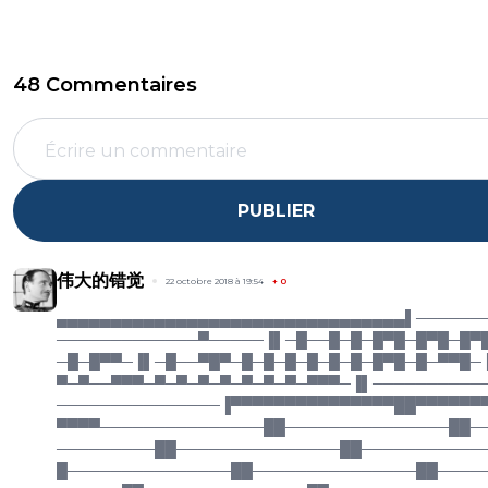
48 Commentaires
PUBLIER
伟大的错觉
22 octobre 2018 à 19:54
+
0
▄▄▄▄▄▄▄▄▄▄▄▄▄▄▄▄▄▄▄▄▄▄▄▄▄▄▄▄▄▄▄▄▌──────
─────────────▀─────▐▌─█──█─█─█▀█─█▀█─█▀
─█─█▀▀─▐▌─█──▀█▀─█─█─█─█─█─█─█▀█─█─▀▀█─
▀─▀──▀▀▀─▀─▀─▀─▀─▀─▀─▀─▀▀▀─▐▌──────────
───────────────▐▀▀▀▀▀▀▀▀▀▀▀▀▀▀▀██▀▀▀▀▀▀
▀▀▀▀───────────────██───────────────██─
─────────██───────────────██───────────
█───────────────██───────────────██────