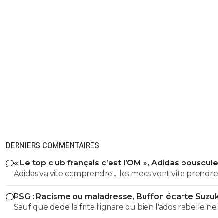
DERNIERS COMMENTAIRES
« Le top club français c’est l’OM », Adidas bouscule
PSG
Adidas va vite comprendre.... les mecs vont vite prendre
jambes à leur cou lorsqu'il vont s'apercevoir du club d
PSG : Racisme ou maladresse, Buffon écarte Suzuk
clowns qu'est l'Olympique de Marseille. ^^
Sauf que dede la frite l'ignare ou bien l'ados rebelle ne 