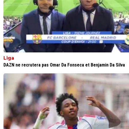
ouais ça parle quand meme. il a l'air bon.
0
+
Répondre
Liga
DAZN ne recrutera pas Omar Da Fonseca et Benjamin Da Silva