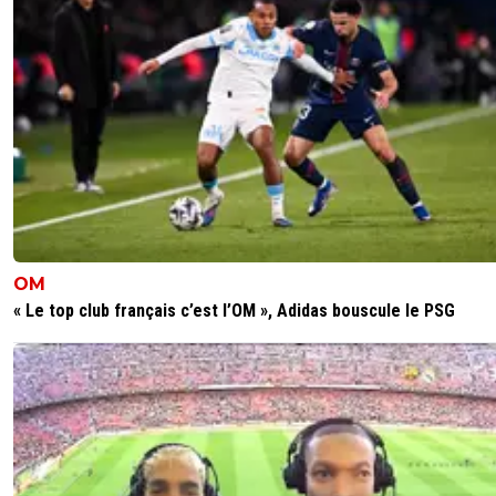
Et c’est dans quel championnat ça ?
0
+
Répondre
fissa
28 janvier 2023 à 14:25
+
2
on l'a vu à Bordeaux déjà en L1
0
+
Répondre
serviet
28 janvier 2023 à 14:09
+
0
Russe
OM
0
+
Répondre
« Le top club français c’est l’OM », Adidas bouscule le PSG
serviet
28 janvier 2023 à 13:18
+
0
Ses stats sont corrects cette saison, 23 matchs/15 buts/7
assists.
0
+
Répondre
seb-95
28 janvier 2023 à 14:02
+
1