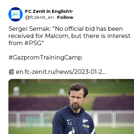
FC Zenit in English✨
@
fczenit_en
·
Follow
Sergei Semak: "No official bid has been 
received for Malcom, but there is interest 
from 
#PSG
" 

#GazpromTrainingCamp
📰 
en.fc-zenit.ru/news/2023-01-2…