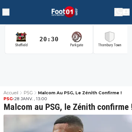
20:30
2
Sheffield
Parkgate
Thornbury Town
Accueil
PSG
Malcom Au PSG, Le Zénith Confirme !
PSG
•
28 JANV. , 13:00
Malcom au PSG, le Zénith confirme 