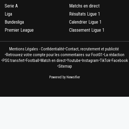
Serie A
Matchs en direct
Liga
Résultats Ligue 1
Bundesliga
Calendrier Ligue 1
Premier League
Classement Ligue 1
•
Mentions Légales - Confidentialité
Contact, recrutement et publicité
•
•
Retrouvez votre compte pour les commentaires sur Foot01
La rédaction
•
•
•
•
•
•
•
PSG transfert
Football
Match en direct
Youtube
Instagram
TikTok
Facebook
•
Sitemap
Powered by Newsifier