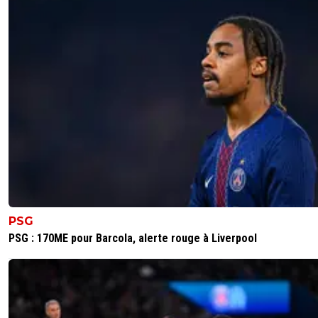
le championnat turque est supérieur au russe faut arrête
d'aller inventer des stats et une réputation de fou malad
mec surcoté qui s'est fait dégager du Farça plus vite qu'
Braithwaithe (c'est dire)...C'est pas la peine de vendre de
kalimuendo et laisser des Gharbi sur le banc pour aller c
des pseudo crack de L1 qui n'intéressent aucun top club
des années.Un positionnement ça se travaille à un mom
donné et y a tellement de joueurs plus intéressants dig
PSG dans les joueurs offensifs que là Malcom c'est juste
honte.Déjà que Campos est allé nous repêcher cette ch
de Sanches blessé ou perturbé les 3/4 du temps .....
0
+
Répondre
alexandre-aur-lien
28 janvier 2023 à 15:15
+
0
PSG
Il a l'air de s'être remis la tête à l'endroit mais bon, à voir....
faut que le mental suive, ce n'était pas fou au Barca il y a
PSG : 170ME pour Barcola, alerte rouge à Liverpool
quelques années!
0
+
Répondre
elo
28 janvier 2023 à 13:56
+
0