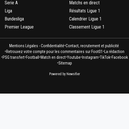
Serie A
Matchs en direct
Liga
Résultats Ligue 1
Bundesliga
Calendrier Ligue 1
Premier League
Classement Ligue 1
•
Mentions Légales - Confidentialité
Contact, recrutement et publicité
•
•
Retrouvez votre compte pour les commentaires sur Foot01
La rédaction
•
•
•
•
•
•
•
PSG transfert
Football
Match en direct
Youtube
Instagram
TikTok
Facebook
•
Sitemap
Powered by Newsifier