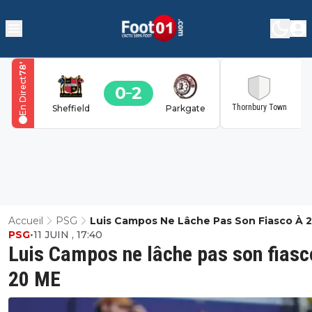
'
78
En Direct
0
2
2
Thornbury Town
Sheffield
Parkgate
Accueil
PSG
Luis Campos Ne Lâche Pas Son Fiasco À 
PSG
•
11 JUIN , 17:40
Luis Campos ne lâche pas son fiasc
20 ME