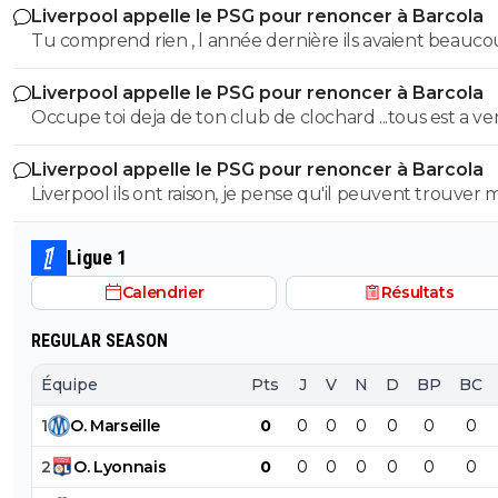
Liverpool appelle le PSG pour renoncer à Barcola
Tu comprend rien , l année dernière ils avaient beaucoup
vendu 250 M de vente, donc ca compense un peu
Liverpool appelle le PSG pour renoncer à Barcola
Occupe toi deja de ton club de clochard ...tous est a vendre
!!!!
Liverpool appelle le PSG pour renoncer à Barcola
Liverpool ils ont raison, je pense qu'il peuvent trouver 
cher
Ligue 1
Calendrier
Résultats
REGULAR SEASON
Équipe
Pts
J
V
N
D
BP
BC
1
O
.
Marseille
0
0
0
0
0
0
0
2
O
.
Lyonnais
0
0
0
0
0
0
0