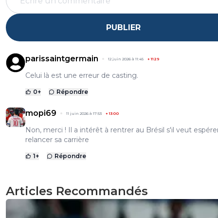
PUBLIER
parissaintgermain
12 juin 2026 à 11:45
+
1129
Celui là est une erreur de casting.
0
+
Répondre
mopi69
11 juin 2026 à 17:53
+
1300
Non, merci ! Il a intérêt à rentrer au Brésil s'il veut espére
relancer sa carrière
1
+
Répondre
Articles Recommandés