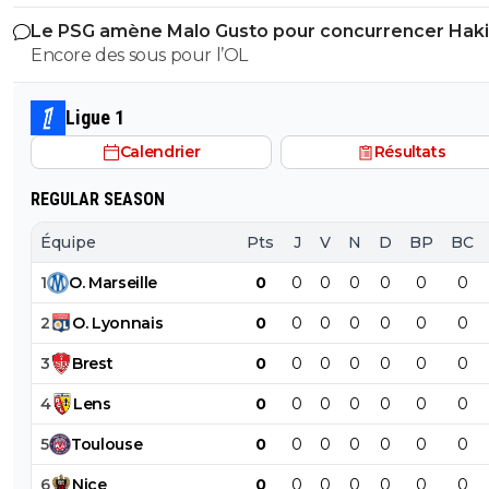
près. Bref... Quand l'équipe sera complète... ce sera beaucoup
Le PSG amène Malo Gusto pour concurrencer Hak
mieux.
Encore des sous pour l’OL
Ligue 1
Calendrier
Résultats
REGULAR SEASON
Équipe
Pts
J
V
N
D
BP
BC
1
O
.
Marseille
0
0
0
0
0
0
0
2
O
.
Lyonnais
0
0
0
0
0
0
0
3
Brest
0
0
0
0
0
0
0
4
Lens
0
0
0
0
0
0
0
5
Toulouse
0
0
0
0
0
0
0
6
Nice
0
0
0
0
0
0
0