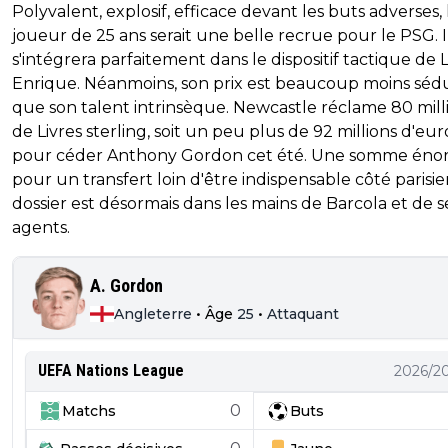
Polyvalent, explosif, efficace devant les buts adverses, 
joueur de 25 ans serait une belle recrue pour le PSG. I
s'intégrera parfaitement dans le dispositif tactique de 
Enrique. Néanmoins, son prix est beaucoup moins séd
que son talent intrinsèque. Newcastle réclame 80 mill
de Livres sterling, soit un peu plus de 92 millions d'eur
pour céder Anthony Gordon cet été. Une somme én
pour un transfert loin d'être indispensable côté parisie
dossier est désormais dans les mains de Barcola et de s
agents.
A. Gordon
Angleterre
•
Âge
25
•
Attaquant
UEFA Nations League
2026/2
0
Matchs
Buts