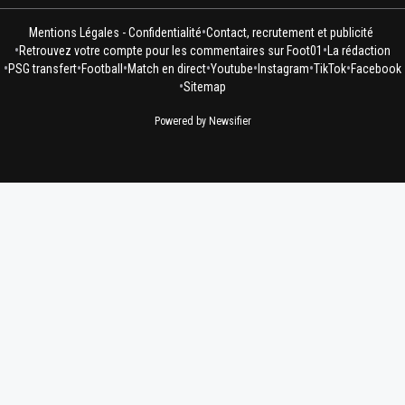
•
Mentions Légales - Confidentialité
Contact, recrutement et publicité
•
•
Retrouvez votre compte pour les commentaires sur Foot01
La rédaction
•
•
•
•
•
•
•
PSG transfert
Football
Match en direct
Youtube
Instagram
TikTok
Facebook
•
Sitemap
Powered by Newsifier