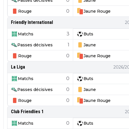
0
Passes décisives
Jaune
0
Rouge
Jaune
Rouge
Friendly International
2
3
Matchs
Buts
1
Passes décisives
Jaune
0
Rouge
Jaune
Rouge
La Liga
2026/2
0
Matchs
Buts
0
Passes décisives
Jaune
0
Rouge
Jaune
Rouge
Club Friendlies 1
2
0
Matchs
Buts