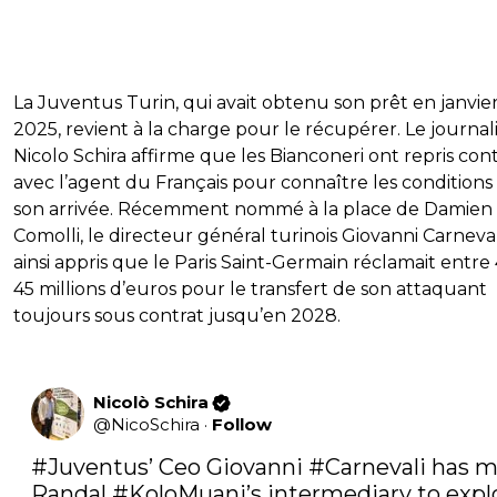
La Juventus Turin, qui avait obtenu son prêt en janvie
2025, revient à la charge pour le récupérer. Le journal
Nicolo Schira affirme que les Bianconeri ont repris con
avec l’agent du Français pour connaître les conditions
son arrivée. Récemment nommé à la place de Damien
Comolli, le directeur général turinois Giovanni Carneval
ainsi appris que le Paris Saint-Germain réclamait entre
45 millions d’euros pour le transfert de son attaquant
toujours sous contrat jusqu’en 2028.
Nicolò Schira
@
NicoSchira
·
Follow
#Juventus
’ Ceo Giovanni 
#Carnevali
 has m
Randal 
#KoloMuani
’s intermediary to explo