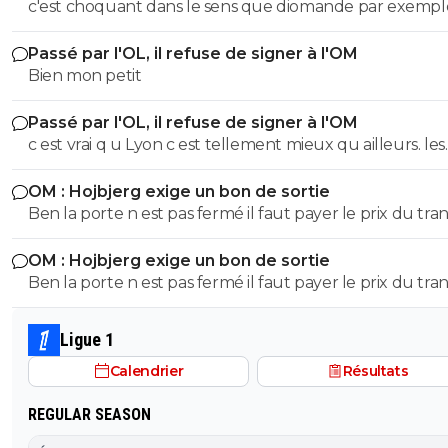
choquante
c'est choquant dans le sens que diomande par exempl
parte pour 140 millions apres 1 seule bonne saison en
Passé par l'OL, il refuse de signer à l'OM
bundesliga,l'annee derniere liverpool n'avait pas hesité 
Bien mon petit
prendre isaak 150 millions,wirtz 130 millions!La on p)arle
double champion d'europe,international,encore tres j
Passé par l'OL, il refuse de signer à l'OM
et qui a prouvé (sans compter sa marge de progression)
c est vrai q u Lyon c est tellement mieux qu ailleurs. les
parce qu'on est un club francais on devrait leur faire de
saints..... les femmes enceintes frappées, les cris de singes, les
fleurs et s'agenouiller devant eux
OM : Hojbjerg exige un bon de sortie
saluts nazis c ets tellemnt plus folklorique. le nombilisme et
Ben la porte n est pas fermé il faut payer le prix du tran
la croyance que leur leur club est toujours mieux aue 
c est tout il veut partir ok ben le club qui le veut paye 
autres..... alors qu il n a existé que 10 ans. ca fait pitie
OM : Hojbjerg exige un bon de sortie
est réglé...
Ben la porte n est pas fermé il faut payer le prix du tran
c est tout il veut partir ok ben le club qui le veut paye 
est réglé...
Ligue 1
Calendrier
Résultats
REGULAR SEASON