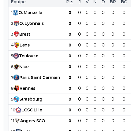
Équipe
Pts
J
V
N
D
BP
BC
1
O
.
Marseille
0
0
0
0
0
0
0
2
O
.
Lyonnais
0
0
0
0
0
0
0
3
Brest
0
0
0
0
0
0
0
4
Lens
0
0
0
0
0
0
0
5
Toulouse
0
0
0
0
0
0
0
6
Nice
0
0
0
0
0
0
0
7
Paris
Saint
Germain
0
0
0
0
0
0
0
8
Rennes
0
0
0
0
0
0
0
9
Strasbourg
0
0
0
0
0
0
0
10
LOSC
Lille
0
0
0
0
0
0
0
11
Angers
SCO
0
0
0
0
0
0
0