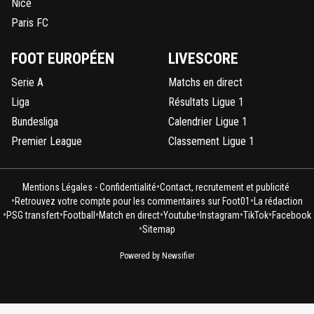
Nice
Paris FC
FOOT EUROPÉEN
LIVESCORE
Serie A
Matchs en direct
Liga
Résultats Ligue 1
Bundesliga
Calendrier Ligue 1
Premier League
Classement Ligue 1
•
Mentions Légales - Confidentialité
Contact, recrutement et publicité
•
•
Retrouvez votre compte pour les commentaires sur Foot01
La rédaction
•
•
•
•
•
•
•
PSG transfert
Football
Match en direct
Youtube
Instagram
TikTok
Facebook
•
Sitemap
Powered by Newsifier