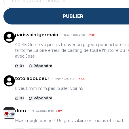
PUBLIER
parissaintgermain
20 juin 2026 à 11:25
+
1128
40-45 On ne va jamais trouver un pigeon pour acheter c
fantome.La pire erreur de casting de toute l'histoire du
avec Jesé
0
+
Répondre
totoladouceur
19 juin 2026 à 13:41
+
175
Il vaut mm mm pas 15 aller voir 45
0
+
Répondre
dom
19 juin 2026 à 13:09
+
557
Mais moi jle donne !! Un gros salaire en moins et il part !!