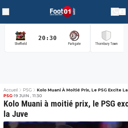
20:30
2
Sheffield
Parkgate
Thornbury Town
Accueil
PSG
Kolo Muani À Moitié Prix, Le PSG Excite L
PSG
•
19 JUIN , 11:30
Kolo Muani à moitié prix, le PSG exc
la Juve