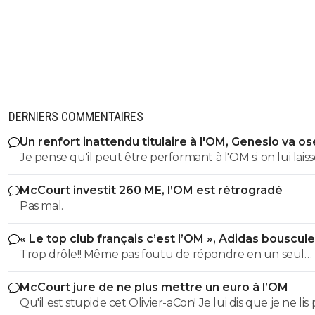
DERNIERS COMMENTAIRES
Un renfort inattendu titulaire à l'OM, Genesio va os
Je pense qu'il peut être performant à l'OM si on lui laiss
temps.
McCourt investit 260 ME, l’OM est rétrogradé
Pas mal.
« Le top club français c’est l’OM », Adidas bouscule
PSG
Trop drôle!! Même pas foutu de répondre en un seul
message. Il perd tout ses moyens le poussin.
McCourt jure de ne plus mettre un euro à l’OM
Qu'il est stupide cet Olivier-aCon! Je lui dis que je ne lis 