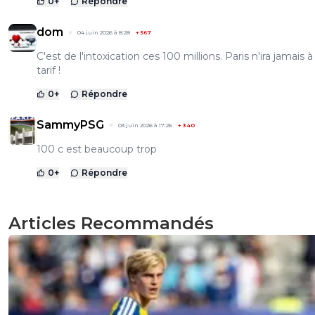
0
+
Répondre
dom
04 juin 2026 à 8:28
+
567
C'est de l'intoxication ces 100 millions. Paris n'ira jamais à
tarif !
0
+
Répondre
SammyPSG
03 juin 2026 à 17:26
+
340
100 c est beaucoup trop
0
+
Répondre
Articles Recommandés