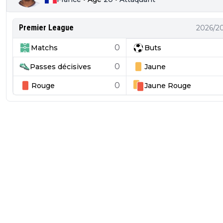
Premier League
2026/2
0
Matchs
Buts
0
Passes décisives
Jaune
0
Rouge
Jaune
Rouge