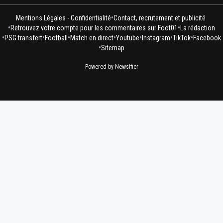
•
Mentions Légales - Confidentialité
Contact, recrutement et publicité
•
•
Retrouvez votre compte pour les commentaires sur Foot01
La rédaction
•
•
•
•
•
•
•
PSG transfert
Football
Match en direct
Youtube
Instagram
TikTok
Facebook
•
Sitemap
Powered by Newsifier