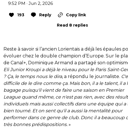
9:52 PM · Jun 2, 2026
193
Reply
Copy link
Read 8 replies
Reste à savoir si l’ancien Lorientais a déjà les épaules p
évoluer chez le double champion d’Europe. Sur le pl
de Canal+, Dominique Armand a partagé son optimism
Eli Junior Kroupi a déjà le niveau pour le Paris Saint-G
? Ça, le temps nous le dira
, a répondu le journaliste.
C'e
difficile de le dire comme ça. Mais bon, il a le talent, il a 
bagage puisqu'il vient de faire une saison en Premier
League quand même, ce n'est pas rien, avec des résult
individuels mais aussi collectifs dans une équipe qui a 
bien tourné. Et on sent qu'il a aussi la mentalité pour
performer dans ce genre de club. Donc il a beaucoup 
très bonnes prédispositions.
»