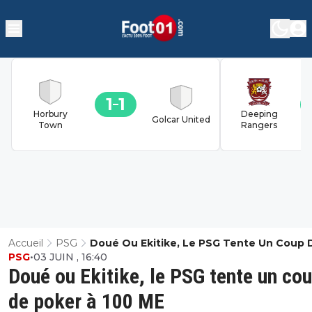
1
1
Horbury
Deeping
Golcar United
Town
Rangers
Accueil
PSG
Doué Ou Ekitike, Le PSG Tente Un Coup 
PSG
•
03 JUIN , 16:40
Poker À 100 ME
Doué ou Ekitike, le PSG tente un co
de poker à 100 ME