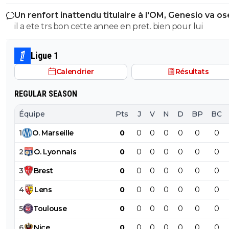
ses commentaires puérils avec des émojis et il continue
Un renfort inattendu titulaire à l'OM, Genesio va os
me répondre avec ses petites images de gogol. Ça pro
il a ete trs bon cette annee en pret. bien pour lui
bien ce que je dis, on voit tout de suite qu'on a affaire à
teubé.^^
Ligue 1
Calendrier
Résultats
REGULAR SEASON
Équipe
Pts
J
V
N
D
BP
BC
1
O
.
Marseille
0
0
0
0
0
0
0
2
O
.
Lyonnais
0
0
0
0
0
0
0
3
Brest
0
0
0
0
0
0
0
4
Lens
0
0
0
0
0
0
0
5
Toulouse
0
0
0
0
0
0
0
6
Nice
0
0
0
0
0
0
0