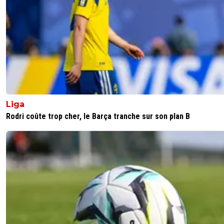
kirkyoyo-gandalf-le-rose
02 janvier 2018 à 20:36
+
425
il y restera... regarde delort il est bien revenu du
mexique, et gignac a des offres européenes aussi
est bon il y aura des recruteurs a se pencher sur 
0
+
Répondre
leo
02 janvier 2018 à 20:04
+
0
L'article parle bien d'un prêt..?
Liga
0
+
Répondre
Rodri coûte trop cher, le Barça tranche sur son plan B
tybalt
02 janvier 2018 à 19:31
+
1
A 21ans, je signerai tout de suite pour aller en MLS ..
j'avais le choix en ça et la L2Rêve Américain, cadre
plutôt pas mal ...
0
+
Répondre
united-red-soldier
02 janvier 2018 à 18:02
+
0
Pr toi modo 4 buts en 18 matches c'est un bon début d