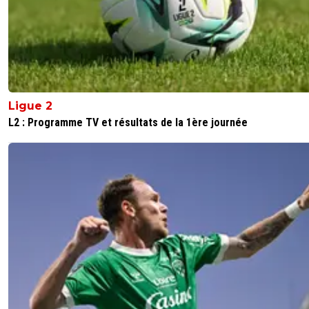
saison ? En plus en L2 ??? 😲😲
0
+
Répondre
nicooo-lacazmonb-bew
02 janvier 2018 à 18:35
+
0
Ça depend du poste ou il joue
Ligue 2
0
+
Répondre
L2 : Programme TV et résultats de la 1ère journée
united-red-soldier
02 janvier 2018 à 20:11
+
0
Même milieu offensif, c'est peu...
0
+
Répondre
nicooo-lacazmonb-bew
02 janvier 2018 à 17:03
+
0
On peut plus garder tout le monde.Ciao Aldo ;)
0
+
Répondre
leo
02 janvier 2018 à 17:39
+
0