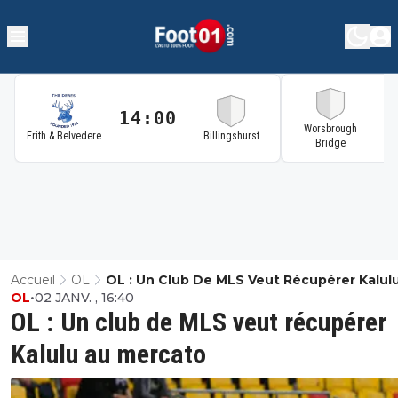
14:00
1
Worsbrough
Erith & Belvedere
Billingshurst
Bridge
Accueil
OL
OL : Un Club De MLS Veut Récupérer Kalul
OL
•
02 JANV. , 16:40
Mercato
OL : Un club de MLS veut récupérer
Kalulu au mercato