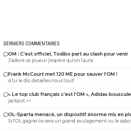
DERNIERS COMMENTAIRES
OM : C’est officiel, Todibo part au clash pour venir
J'adore ce joueur j'espère qu'on l'aura
Frank McCourt met 120 ME pour sauver l’OM !
si tu le dis...detailles nous tout!
« Le top club français c’est l’OM », Adidas bouscule
PSG
jackpot ^^
OL-Sparta menacé, un dispositif énorme mis en pl
Si l'OL gagne ce sera un grand soulagement vu le sab
incroyable du farfelu sans froc Fonseca au match allé. S