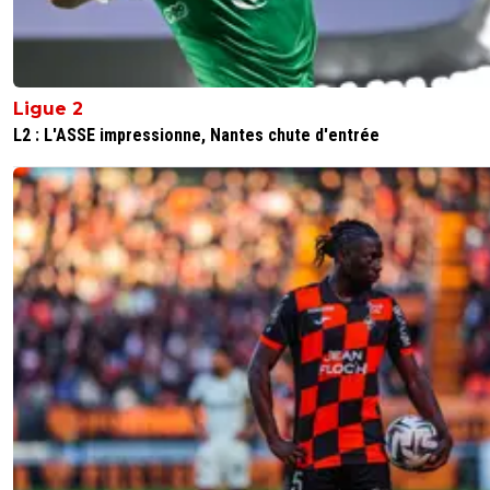
Je crois que t'as mal lu l'article ^^
0
+
Répondre
Ligue 2
leo
02 janvier 2018 à 16:41
+
0
L2 : L'ASSE impressionne, Nantes chute d'entrée
Les gars lui dites pas, depuis le temps c'est qu'il fait expr
c'est certain
0
+
Répondre
moh69
02 janvier 2018 à 16:50
+
0
La technique pour avoir des coms
0
+
Répondre