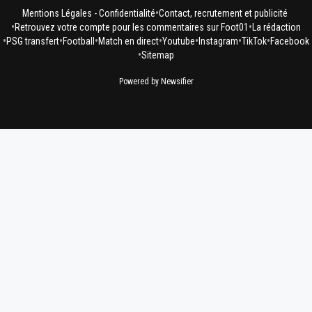
•
Mentions Légales - Confidentialité
Contact, recrutement et publicité
•
•
Retrouvez votre compte pour les commentaires sur Foot01
La rédaction
•
•
•
•
•
•
•
PSG transfert
Football
Match en direct
Youtube
Instagram
TikTok
Facebook
•
Sitemap
Powered by Newsifier