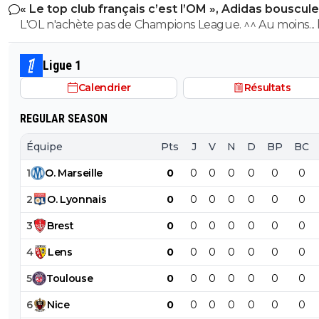
« Le top club français c’est l’OM », Adidas bouscule
perd ce sera aussi une grande victoire et une énorme
PSG
L'OL n'achète pas de Champions League. ^^ Au moins... l'OM a
délivrance avec un possible licenciement de ce clown.
un point commun avec le PSG. Mdr Adidas ne se trompe pas
avec l'OL qui est une valeur sûre... contrairement à l'OM
Ligue 1
Calendrier
Résultats
REGULAR SEASON
Équipe
Pts
J
V
N
D
BP
BC
1
O
.
Marseille
0
0
0
0
0
0
0
2
O
.
Lyonnais
0
0
0
0
0
0
0
3
Brest
0
0
0
0
0
0
0
4
Lens
0
0
0
0
0
0
0
5
Toulouse
0
0
0
0
0
0
0
6
Nice
0
0
0
0
0
0
0