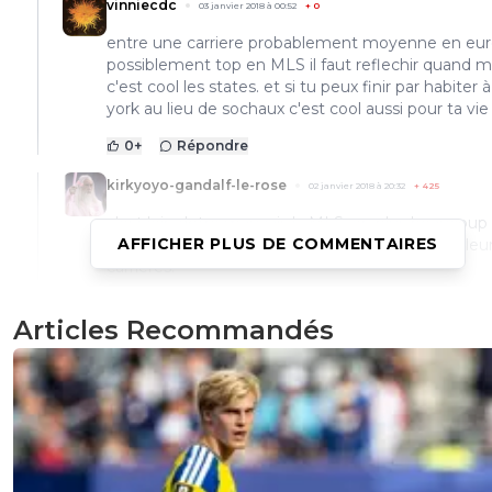
vinniecdc
03 janvier 2018 à 00:52
+
0
entre une carriere probablement moyenne en eur
possiblement top en MLS il faut reflechir quand 
c'est cool les states. et si tu peux finir par habiter
york au lieu de sochaux c'est cool aussi pour ta vie
0
+
Répondre
kirkyoyo-gandalf-le-rose
02 janvier 2018 à 20:32
+
425
c'est loin detre mauvais la MLS, en plus beaucoup
AFFICHER PLUS DE COMMENTAIRES
bon joueurs y vont et pas seulement pour finir leu
carrières.
0
+
Répondre
Articles Recommandés
aerixz
02 janvier 2018 à 20:33
+
0
Oui c'est un championnat sympa mais le prob
c'est qu'après c'est difficile de revenir en europe
a 21 ans ça serait une connerie
0
+
Répondre