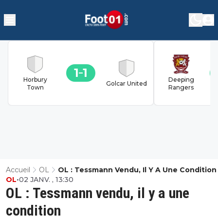
1
1
Horbury
Deeping
Golcar United
Town
Rangers
Accueil
OL
OL : Tessmann Vendu, Il Y A Une Condition
OL
•
02 JANV. , 13:30
OL : Tessmann vendu, il y a une
condition