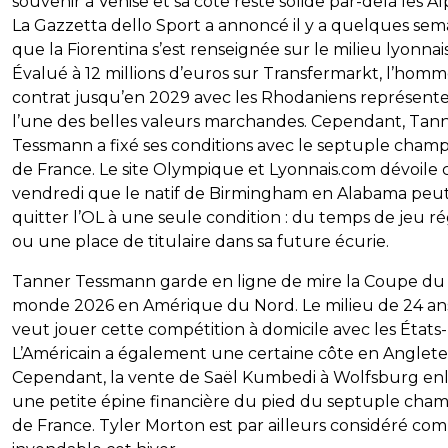
souvenir à Venise et sa côte reste solide par-delà les Al
La Gazzetta dello Sport a annoncé il y a quelques sem
que la Fiorentina s’est renseignée sur le milieu lyonnais
Évalué à 12 millions d’euros sur Transfermarkt, l’hom
contrat jusqu’en 2029 avec les Rhodaniens représent
l’une des belles valeurs marchandes. Cependant, Tan
Tessmann a fixé ses conditions avec le septuple cham
de France. Le site Olympique et Lyonnais.com dévoile 
vendredi que le natif de Birmingham en Alabama peu
quitter l’OL à une seule condition : du temps de jeu ré
ou une place de titulaire dans sa future écurie.
Tanner Tessmann garde en ligne de mire la Coupe du
monde 2026 en Amérique du Nord. Le milieu de 24 an
veut jouer cette compétition à domicile avec les États-
L’Américain a également une certaine côte en Anglete
Cependant, la vente de Saël Kumbedi à Wolfsburg en
une petite épine financière du pied du septuple cha
de France. Tyler Morton est par ailleurs considéré c