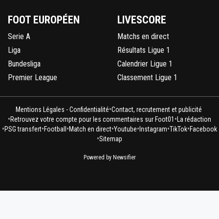
FOOT EUROPÉEN
LIVESCORE
Serie A
Matchs en direct
Liga
Résultats Ligue 1
Bundesliga
Calendrier Ligue 1
Premier League
Classement Ligue 1
•
Mentions Légales - Confidentialité
Contact, recrutement et publicité
•
•
Retrouvez votre compte pour les commentaires sur Foot01
La rédaction
•
•
•
•
•
•
•
PSG transfert
Football
Match en direct
Youtube
Instagram
TikTok
Facebook
•
Sitemap
Powered by Newsifier