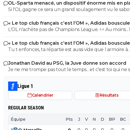
OL-Sparta menacé, un dispositif énorme mis en pl
Si l'OL gagne ce sera un grand soulagement vu le sab
incroyable du farfelu sans froc Fonseca au match allé. S
« Le top club français c’est l’OM », Adidas bouscule
perd ce sera aussi une grande victoire et une énorme
PSG
L'OL n'achète pas de Champions League. ^^ Au moins... l'OM a
délivrance avec un possible licenciement de ce clown.
un point commun avec le PSG. Mdr Adidas ne se trompe pas
« Le top club français c’est l’OM », Adidas bouscule
avec l'OL qui est une valeur sûre... contrairement à l'OM
PSG
Tu t enfonces, ta répartie est aussi vide que l armoire à
trophées de ton club depuis 15 piges, t es juste une gr
Jonathan David au PSG, la Juve donne son accord
gueule arrogante se pensant plus intelligent que les a
Je ne me trompe pas tout le temps... et c'est toi qui ne s
alors que t es juste un pauvre clown empafé mdr
pas lire. ^^
Ligue 1
Calendrier
Résultats
REGULAR SEASON
Équipe
Pts
J
V
N
D
BP
BC
1
O
.
Marseille
0
0
0
0
0
0
0