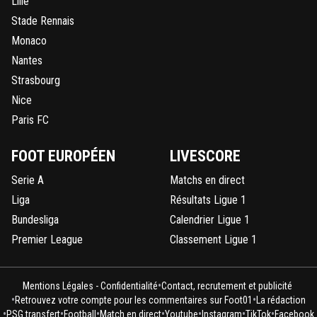
Lille
Ca c'est pas mon soucis :D
Stade Rennais
0
+
Répondre
Monaco
nickel-agent
09 décembre 2018 à 2:24
+
0
Nantes
On a 20% sur sa valeur...
Strasbourg
Nice
0
+
Répondre
Paris FC
madininaol
08 décembre 2018 à 19:51
+
0
ni le mien ^^ je suis d'accord
FOOT EUROPÉEN
LIVESCORE
0
+
Répondre
Serie A
Matchs en direct
Liga
Résultats Ligue 1
Bundesliga
Calendrier Ligue 1
Premier League
Classement Ligue 1
•
Mentions Légales - Confidentialité
Contact, recrutement et publicité
•
•
Retrouvez votre compte pour les commentaires sur Foot01
La rédaction
•
•
•
•
•
•
•
PSG transfert
Football
Match en direct
Youtube
Instagram
TikTok
Facebook