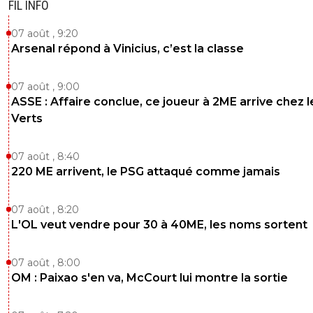
Ça commence aussi a parlé du fils d'Aulas il me
FIL INFO
semble, peut importe qui sera a la tête du club
Aulas mais j'espère qu'il apportera une ambitio
07 août , 9:20
nouvelle, un coup de neuf comme Aulas a su le 
Arsenal répond à Vinicius, c’est la classe
a son arrivé
0
+
Répondre
07 août , 9:00
ASSE : Affaire conclue, ce joueur à 2ME arrive chez l
barthvr
09 décembre 2018 à 19:22
+
0
Verts
Thomas Seydoux, la quarantaine, au conseil
d'administration du club depuis plusieurs
07 août , 8:40
années.D'après les rumeurs, il est formé par Au
220 ME arrivent, le PSG attaqué comme jamais
pour prendre la succession quand JMA aura dé
raccrocher.
07 août , 8:20
0
+
Répondre
L'OL veut vendre pour 30 à 40ME, les noms sortent
discovery
09 décembre 2018 à 10:47
+
0
C'est l'argent qui ramène du neuf
07 août , 8:00
OM : Paixao s'en va, McCourt lui montre la sortie
0
+
Répondre