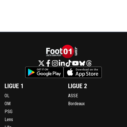
alexx-auvergnat-lyonnais
08 décembre 2018 à 19:06
+
0
Il y est allé pour l'argent avant tout (car ça reste un supe
de développement), tant mieux pour lui, écoute.
0
+
Répondre
dylanolbest
08 décembre 2018 à 19:17
+
0
Il joue quasiment pas a Monaco donc je suis pas sur
y gagne quelque chose a avoir signé là-bas plutôt
d'être resté a l'OL
0
+
Répondre
discovery
08 décembre 2018 à 20:26
+
0
LIGUE 1
LIGUE 2
On parle pas d'un joueur de 25 ans là. S'il est si f
OL
ASSE
que ça, on le verra dans quelques années.
OM
Bordeaux
0
+
Répondre
PSG
alexx-auvergnat-lyonnais
Lens
08 décembre 2018 à 19:23
+
0