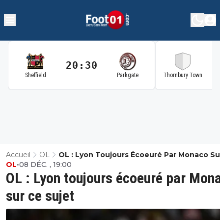
20:30
2
Sheffield
Parkgate
Thornbury Town
Accueil
OL
OL : Lyon Toujours Écoeuré Par Monaco Su
OL
•
08 DÉC. , 19:00
Sujet
OL : Lyon toujours écoeuré par Mon
sur ce sujet