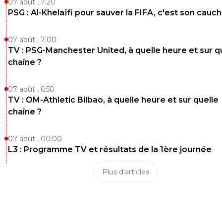
nickel-agent
07 août , 7:20
09 décembre 2018 à 2:22
+
0
PSG : Al-Khelaïfi pour sauver la FIFA, c'est son cau
On voit à quel point ça leur réussit cette saison...
0
+
Répondre
07 août , 7:00
TV : PSG-Manchester United, à quelle heure et sur q
eric-gf38iste-par-d-faut
08 décembre 2018 à 20:53
+
2
chaîne ?
bah, il sera titu en L2 la saison prochaine... à bientôt 18 an
fort ^^
07 août , 6:50
TV : OM-Athletic Bilbao, à quelle heure et sur quelle
0
+
Répondre
chaîne ?
disqus_wklshfRzRw
08 décembre 2018 à 21:08
+
0
07 août , 00:00
Il serait resté à l'OL il aurait pu avoir du temps de 
l'irrégularité de Traoré et Terrier, vraiment dommag
L3 : Programme TV et résultats de la 1ère journée
0
+
Répondre
Plus d'articles
eric-gf38iste-par-d-faut
08 décembre 2018 à 22:01
+
2
tant pis, son père a décidé de son futur, souhait
bonne chance