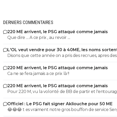
rien à foutre? Je serai content moi.
0
+
Répondre
nickel-agent
09 décembre 2018 à 11:47
+
0
DERNIERS COMMENTAIRES
Lol. Que devient ce club d'ailleurs ?
220 ME arrivent, le PSG attaqué comme jamais
Que dire .... A ce prix , au revoir ....
0
+
Répondre
nickel-agent
09 décembre 2018 à 11:48
+
0
L'OL veut vendre pour 30 à 40ME, les noms sorten
Disons que cette année on a pris des recrues, apres des
Mdr
"renforts" ca reste à voir.....
0
+
Répondre
220 ME arrivent, le PSG attaqué comme jamais
Ca ne se fera jamais a ce prix là !!
discovery
08 décembre 2018 à 20:24
+
0
Il a le temps de se montrer, il n'a encore que 17 ans ! C'e
220 ME arrivent, le PSG attaqué comme jamais
parce qu'il a rejoint Monaco qu'il faut qu'il joue de suite.
Pour 220 M, vu la volonté de BB de partir et l'entoura
toxique de IB on les dépose direct chez les Anglais.
0
+
Répondre
Officiel : Le PSG fait signer Akliouche pour 50 ME
😂😂😂 t es vraiment notre gros bouffon de service Se
barthvr
09 décembre 2018 à 9:32
+
0