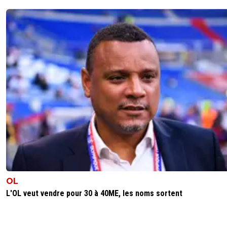
0
+
Répondre
jean-luc-m
09 décembre 2018 à 7:27
+
0
Vincent prochain peesident de l'OL
0
+
Répondre
barthvr
09 décembre 2018 à 9:31
+
0
C'est pas censé être le fils Seydoux le prochain pr
du club ?
0
+
Répondre
jean-luc-m
09 décembre 2018 à 19:08
+
0
Je le connais pas le fils seydoux. Ponsot, cest
l'homme qui gere deja tout au club.
OL
L'OL veut vendre pour 30 à 40ME, les noms sortent
0
+
Répondre
69dz
09 décembre 2018 à 9:35
+
0