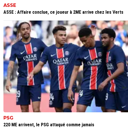
ASSE
0
+
Répondre
ASSE : Affaire conclue, ce joueur à 2ME arrive chez les Verts
elyes-we-khan
09 décembre 2018 à 11:20
+
0
CE n'est pas un choix de carrière ! il avait 16 ans, il 
obéis son connard véreux de père dollars !
0
+
Répondre
fab-g-ronimo
09 décembre 2018 à 10:36
+
35
Franchement c'est bien fait pour sa gueule.
0
+
Répondre
latrique69
09 décembre 2018 à 10:34
+
0
Il est blessé
0
+
Répondre
of-course
09 décembre 2018 à 9:54
+
0
PSG
Money money...
220 ME arrivent, le PSG attaqué comme jamais