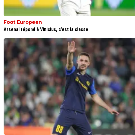
sont crashé (cf Gaspar). Maintenant ce qui l'attend c'est 
dans un club qui joue le maintient avec un président qui 
dans une sacrée histoire qui risque de le forcée a vendre 
Foot Europeen
et se tailler en Russie. Quand on compare le chemin choi
un mec comme Houssem Aouar qui au bout d'un an fini
Arsenal répond à Vinicius, c’est la classe
être classé dans les 10 meilleurs joueurs du monde de m
de 21 ans mdr le choix est vite fait. J'espère juste que la
blessure de Gouiri n'aura pas de répercussion sur son ave
parce que lui c'est un crack au même niveau qu'Housse
0
+
Répondre
gabilegone
09 décembre 2018 à 8:39
+
0
Il joue même pas avec la réserve quel choix de carrière.
0
+
Répondre
tagueuletetedecul
11 décembre 2018 à 12:31
+
0
sinon le fait qu'il soit blessé explique peut être qu'i
joue pas ! même en N2 il est fortement déconseil
jouer blesser