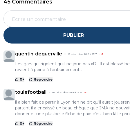
45 Commentaires
PUBLIER
quentin-deguerville
10 décembre 2018 à 23:17
+
0
Les gars qui rigolent qu'il ne joue pas xD . Il est blessé hein
revient à peine à l'entrainement...
0
+
Répondre
toulefootball
09 décembre 2018 à 19:34
+
0
il a bien fait de partir à Lyon rien ne dit qu'il aurait joueren
partant il a encaissé un beau chèque que JMA ne pouvait
donner et une plus belle fiche de paie c'est bien là le prin
0
+
Répondre