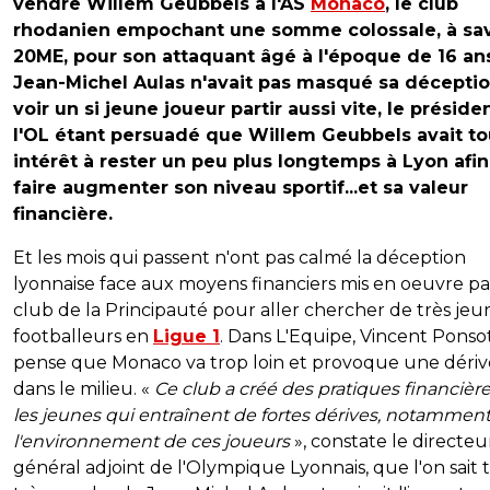
vendre Willem Geubbels à l'AS
Monaco
, le club
rhodanien empochant une somme colossale, à sav
20ME, pour son attaquant âgé à l'époque de 16 an
Jean-Michel Aulas n'avait pas masqué sa décepti
voir un si jeune joueur partir aussi vite, le préside
l'OL étant persuadé que Willem Geubbels avait to
intérêt à rester un peu plus longtemps à Lyon afi
faire augmenter son niveau sportif...et sa valeur
financière.
Et les mois qui passent n'ont pas calmé la déception
lyonnaise face aux moyens financiers mis en oeuvre pa
club de la Principauté pour aller chercher de très jeu
footballeurs en
Ligue 1
. Dans L'Equipe, Vincent Ponso
pense que Monaco va trop loin et provoque une dériv
dans le milieu. «
Ce club a créé des pratiques financière
les jeunes qui entraînent de fortes dérives, notammen
l'environnement de ces joueurs
», constate le directeu
général adjoint de l'Olympique Lyonnais, que l'on sait 