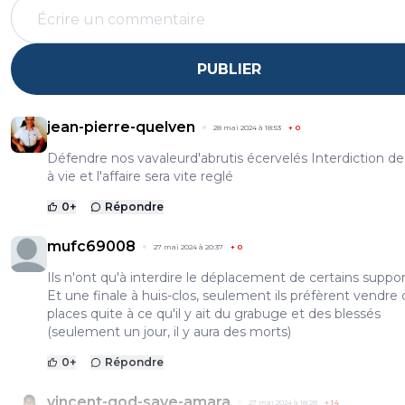
PUBLIER
jean-pierre-quelven
28 mai 2024 à 18:53
+
0
Défendre nos vavaleurd'abrutis écervelés Interdiction de
à vie et l'affaire sera vite reglé
0
+
Répondre
mufc69008
27 mai 2024 à 20:37
+
0
Ils n'ont qu'à interdire le déplacement de certains suppor
Et une finale à huis-clos, seulement ils préfèrent vendre
places quite à ce qu'il y ait du grabuge et des blessés
(seulement un jour, il y aura des morts)
0
+
Répondre
vincent-god-save-amara
27 mai 2024 à 18:28
+
14