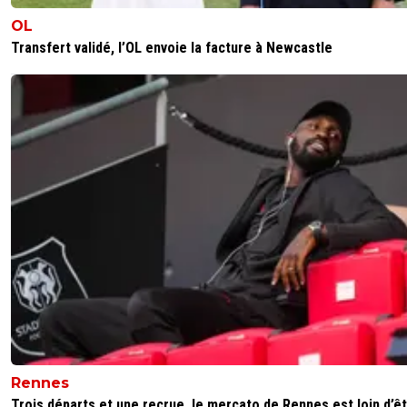
m-dalou78
OL
27 mai 2024 à 17:42
+
0
Transfert validé, l’OL envoie la facture à Newcastle
La vidéo d'une femme et d'une autre jeune fille voilées q
prend des coups de coude par 2 sous merdes est juste
insoutenable. Comment peut-on faire ça ?!?! Je souhaite 
à ces 2 monstres . Pour le reste le problème c'est les pri
positions stupides des 2 partis ....Je suis parisien et fran
je serai heureux de voir les supp parisiens concernés en g
ces mecs là n'ont rien à voir avec le club et avec le foot.
j'arrive pas à comprendre c'est les gens cautionnent ce 
font les hooligan de leur club. Si j'étais ce d abruti je dirai
lyonnais sont responsables et que les parisiens sont victi
parisiens ou lyonnais on parle d'une bande de teubés qui
rien d'autre à faire dans leur vie.
0
+
Répondre
john
27 mai 2024 à 18:45
+
0
Entièrement d'accord
Rennes
0
+
Répondre
Trois départs et une recrue, le mercato de Rennes est loin d’êtr