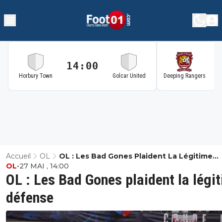
14:00
1
Horbury Town
Golcar United
Deeping Rangers
Accueil
OL
OL : Les Bad Gones Plaident La Légitime
OL
•
27 MAI , 14:00
Défense
OL : Les Bad Gones plaident la légi
défense