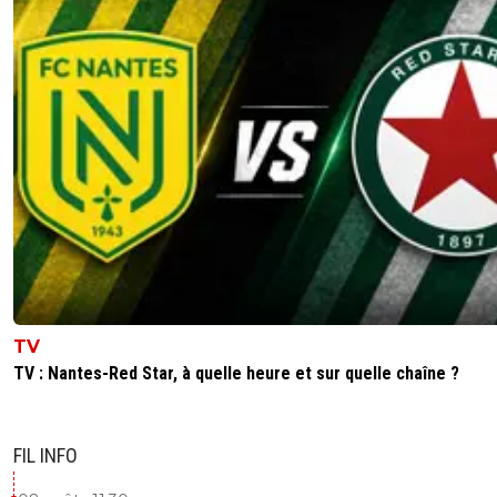
heure de la journée ou de la nuit)... Et pourtant 
bonne tête de français. A un moment il faut arr
de tout le temps vouloir stigmatiser certains en
0
+
Répondre
on-l-a-jouer-chez-toi
27 mai 2024 à 20:24
+
532
Mon dieu... quelle tristesse de vivre avec ton
angoisse...perso à 4h du matin si j'ai envie d'all
balader peu importe où j'y vais.. et sans angoisse.
rien à me reprocher je dois rien à personne et
personne ne me doit rien... t'as une curieuse f
voir les chose...
0
+
Répondre
TV
on-l-a-jouer-chez-toi
27 mai 2024 à 20:37
+
532
TV : Nantes-Red Star, à quelle heure et sur quelle chaîne ?
Il doit avoir peur changer de trottoir et peut êt
même les regarder de travers sans s'en rendre
compte..tellement il a jamais du y foutre les pi
FIL INFO
souvent dans ces quartier avec son
raisonnementChez nous à Marseille les mecs