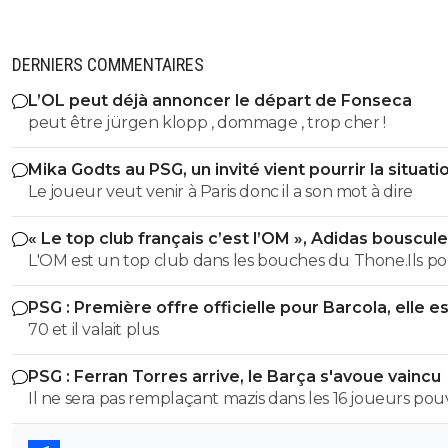
on-l-a-jouer-chez-toi
27 mai 2024 à 16:27
+
532
Fallait pas s'arrêter pour faire les mariole.. c'est
guet apens des parisiens à la base... c'est un g
DERNIERS COMMENTAIRES
apens des lyonnais qui ont rebroussé chemin e
nombre face à la réaction parisienne...Tous les 
L’OL peut déjà annoncer le départ de Fonseca
sont unanime
peut être jürgen klopp , dommage , trop cher !
0
+
Répondre
Mika Godts au PSG, un invité vient pourrir la situati
on-l-a-jouer-chez-toi
Le joueur veut venir à Paris donc il a son mot à dire
27 mai 2024 à 16:21
+
532
La consigne est claire ne jamais descendre du 
« Le top club français c’est l’OM », Adidas bouscule
qui descende c'est pour se battre si le bus a brûl
PSG
L'OM est un top club dans les bouches du Thone.Ils po
été brûlé de l'intérieur il était vide le chauffeur
les portes personne descend le bus brûle pas.. v
gagner la coupe departementale en 2026
cassé etc ok ....
PSG : Première offre officielle pour Barcola, elle e
choquante
70 et il valait plus
0
+
Répondre
on-l-a-jouer-chez-toi
PSG : Ferran Torres arrive, le Barça s'avoue vaincu
27 mai 2024 à 16:18
+
532
Il ne sera pas remplaçant mazis dans les 16 joueurs po
Non... si yavais eu des gens dans le bus au fon
demarrer un match en fonction de la tactique de L.E
"pacisfiste" ils auraient rien eu.. du moins pas a
que les premiere ligne en général quand tu t'in