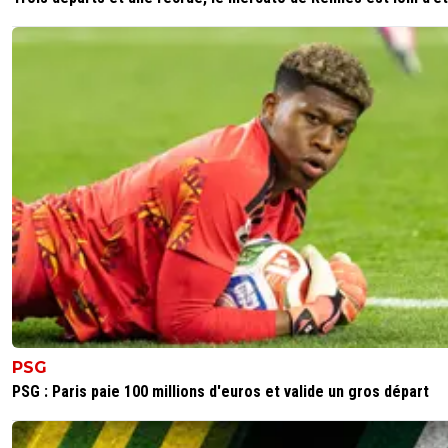
daniel-daniel
27 mai 2024 à 17:59
+
0
C'est sur que cette vidéo est insupportable. Main
il ne faut subir ses émotions et essayer de réfléchi
peu. C'est certain que ce n'est pas normal mais c'
notoriété publique qu'il y a des fachos parmi les
supporteurs lyonnais, notamment les plus ultra
généralement placé dans la fosse. On est pas dan
monde de bisounours, ces deux filles non
accompagnées, n'auraient jamais du se trouver à 
endroit aussi potentiellement dangereux. Perso j
déplace pas tout seul à pied a Vénissieux à 4 heur
matin car je sais que je vais tomber sur 10 racailles
vont me déboiter. Par ce qu'on ne vit pas dans un
monde de Bisounours, il faut aussi avoir l'intellige
ne pas s'exposer
0
+
Répondre
PSG
mufc69008
27 mai 2024 à 20:33
+
0
PSG : Paris paie 100 millions d'euros et valide un gros départ
Pour y avoir vécu plus de 10 ans, je n'ai jamais 
aucun souci aux minguettes (à n'importe quell