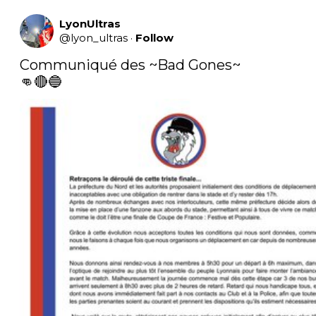
LyonUltras
@
lyon_ultras
·
Follow
Communiqué des ~Bad Gones~

👊🔴🔵 