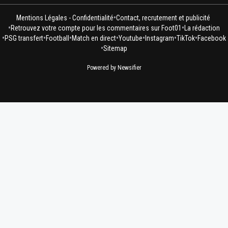
•
Mentions Légales - Confidentialité
Contact, recrutement et publicité
•
•
Retrouvez votre compte pour les commentaires sur Foot01
La rédaction
•
•
•
•
•
•
•
PSG transfert
Football
Match en direct
Youtube
Instagram
TikTok
Facebook
•
Sitemap
Powered by Newsifier