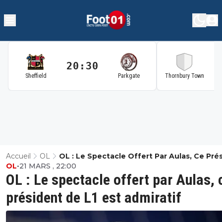
20:30
2
Sheffield
Parkgate
Thornbury Town
Accueil
OL
OL : Le Spectacle Offert Par Aulas, Ce Pré
OL
•
21 MARS , 22:00
De L1 Est Admiratif
OL : Le spectacle offert par Aulas, 
président de L1 est admiratif