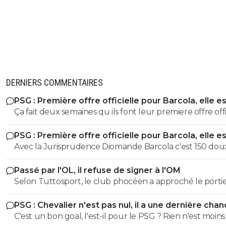
DERNIERS COMMENTAIRES
PSG : Première offre officielle pour Barcola, elle e
choquante
Ça fait deux semaines qu ils font leur premiere offre offi
à 115M...
PSG : Première offre officielle pour Barcola, elle e
choquante
Avec la Jurisprudence Diomande Barcola c'est 150 dou
minimum je veux RIEN savoir. Ceux qui prétendent le
Passé par l'OL, il refuse de signer à l'OM
contraire allez vous faire soigner. Ou alors soyez solides sur
Selon Tuttosport, le club phocéen a approché le porti
vos appuis niveau argument.
Leeds ces derniers jours afin de sonder son intérêt pou
PSG : Chevalier n'est pas nul, il a une dernière cha
arrivée en Provence., y a pas que des sites pourris, tous 
C'est un bon goal, l'est-il pour le PSG ? Rien n'est moins 
sites de foot relayent cette info.