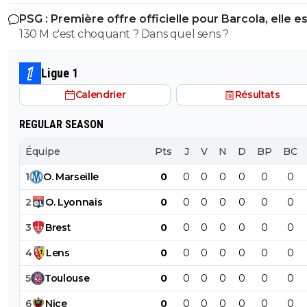
ferait le bonheur ailleurs le PSG est devenu trop
PSG : Première offre officielle pour Barcola, elle e
IMPORTANT pour lui le PSG est peut être le futur Réal
choquante
130 M c'est choquant ? Dans quel sens ?
Madrid
Ligue 1
Calendrier
Résultats
REGULAR SEASON
Équipe
Pts
J
V
N
D
BP
BC
1
O
.
Marseille
0
0
0
0
0
0
0
2
O
.
Lyonnais
0
0
0
0
0
0
0
3
Brest
0
0
0
0
0
0
0
4
Lens
0
0
0
0
0
0
0
5
Toulouse
0
0
0
0
0
0
0
6
Nice
0
0
0
0
0
0
0