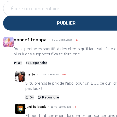
PUBLIER
bonnef-tepapa
21 mars 2019 à 23:17
+
0
"des spectacles sportifs à des clients qu'il faut satisfaire 
plus à des supporters"Va te faire enc..... !
0
+
Répondre
marty
22 mars 2019 à 9:20
+
0
Si tu prends le prix de l'abo' pour un BG... ce qu'il di
pas faux !
0
+
Répondre
juni-is-back
22 mars 2019 à 6:10
+
1
Et pourtant comment lui donner tort sur certains 