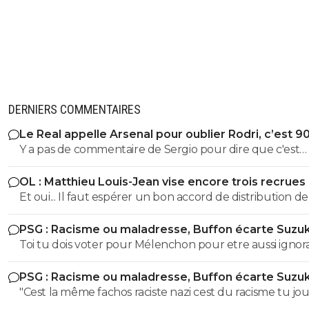
DERNIERS COMMENTAIRES
Le Real appelle Arsenal pour oublier Rodri, c’est 9
Y a pas de commentaire de Sergio pour dire que c'est
honteux de claquer 200 ou 300 millions en un mercato.
OL : Matthieu Louis-Jean vise encore trois recrues
encore un coup de Nasser
Et oui... Il faut espérer un bon accord de distribution de
dans les prochaines semaines pour réamorcer un peu l
PSG : Racisme ou maladresse, Buffon écarte Suzuk
pompe à euros.
Toi tu dois voter pour Mélenchon pour etre aussi ignor
histoire !! alors que cette période on en a mangé au collège
PSG : Racisme ou maladresse, Buffon écarte Suzuk
et au lycée Moi on m'a pourtant appris que ces deux
"Cest la même fachos raciste nazi cest du racisme tu jo
idéologies etaient bien différente : Le fascisme cherche 
avec les mots là finalité est la meme.." AH ah y'a vraimen