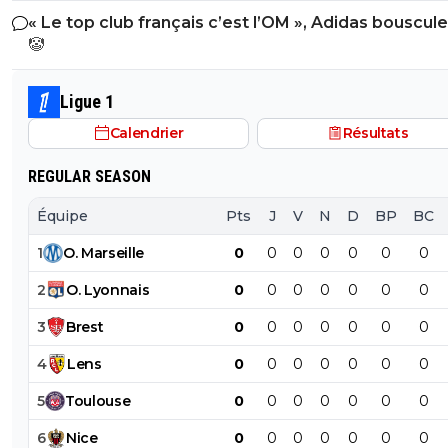
soumettre l'individu à un État absolu ; le nazisme cher
« Le top club français c’est l’OM », Adidas bouscule
mecs ils sont ignorants sur tout !! Mais ouvre le bouquin
soumettre l'État et le monde à une hiérarchie raciale. Ta
PSG
🤡
d'histoire de ton frere qui est collège, on t'expliquera la
juste pas étudier la question et tu ressors les poncifs
différence putain d'ignorant !! Au lieu de continuer à te
habituels des ignorants qui parlent sans rien savoir..
ridiculiser, instruits toi, ca te servira.... y'a des vidéos you
Ligue 1
ou des ia qui t'expliqueront la différence !! Mais cesse de
Calendrier
Résultats
parler de ce que tu ne connais pas, l'histoire ca s'étudie !
tu la connais clairement pas mec
REGULAR SEASON
Équipe
Pts
J
V
N
D
BP
BC
1
O
.
Marseille
0
0
0
0
0
0
0
2
O
.
Lyonnais
0
0
0
0
0
0
0
3
Brest
0
0
0
0
0
0
0
4
Lens
0
0
0
0
0
0
0
5
Toulouse
0
0
0
0
0
0
0
6
Nice
0
0
0
0
0
0
0