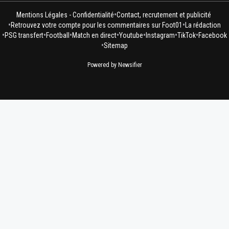
•
Mentions Légales - Confidentialité
Contact, recrutement et publicité
•
•
Retrouvez votre compte pour les commentaires sur Foot01
La rédaction
•
•
•
•
•
•
•
PSG transfert
Football
Match en direct
Youtube
Instagram
TikTok
Facebook
•
Sitemap
Powered by Newsifier