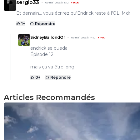
sergio33
09 mai 2026 à 15:12
+
1605
Et demain... vous écrirez qu'Endrick reste à l'OL. Mdr
1
+
Répondre
SidneyBallondOr
09 mai 2026 à 17:42
+
707
endrick se queda
Épisode 12
mais ça va être long
0
+
Répondre
Articles Recommandés