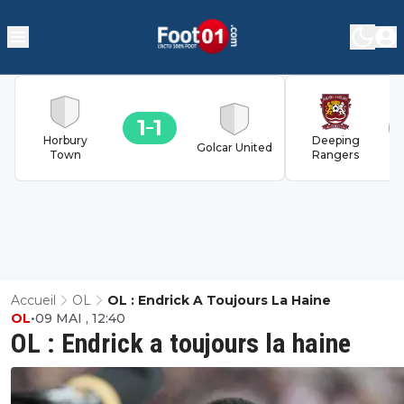
1
1
Horbury
Deeping
Golcar United
Town
Rangers
Accueil
OL
OL : Endrick A Toujours La Haine
OL
•
09 MAI , 12:40
OL : Endrick a toujours la haine