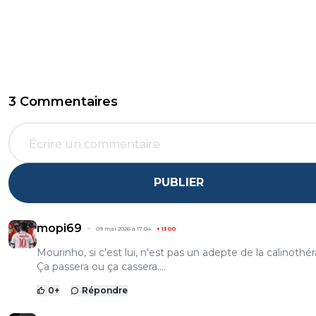
3 Commentaires
PUBLIER
mopi69
09 mai 2026 à 17:04
+
1300
Mourinho, si c'est lui, n'est pas un adepte de la calinothér
Ça passera ou ça cassera....
0
+
Répondre