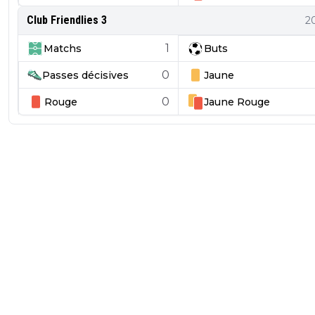
Club Friendlies 3
2
1
Matchs
Buts
0
Passes décisives
Jaune
0
Rouge
Jaune
Rouge