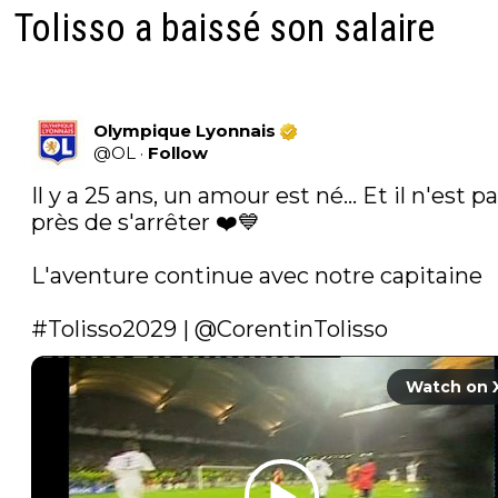
Tolisso a baissé son salaire
Olympique Lyonnais
@
OL
·
Follow
Il y a 25 ans, un amour est né... Et il n'est pa
près de s'arrêter ❤️💙

L'aventure continue avec notre capitaine

#Tolisso2029
 | 
@CorentinTolisso
Watch on 