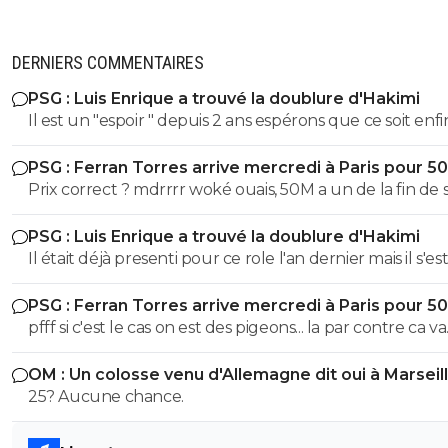
DERNIERS COMMENTAIRES
PSG : Luis Enrique a trouvé la doublure d'Hakimi
Il est un "espoir " depuis 2 ans espérons que ce soit enfin son
tour . S'il ne se blesse plus c'est un futur BON àà ce poste
PSG : Ferran Torres arrive mercredi à Paris pour 5
Prix correct ? mdrrrr woké ouais, 50M a un de la fin de 
contrat, la blague, venez pas pleurer quand je reclame
PSG : Luis Enrique a trouvé la doublure d'Hakimi
sur Godts
Il était déjà presenti pour ce role l'an dernier mais il s'es
l'épaule en juin 2025 avec l'EDF et ça a pourri sa 1ere p
PSG : Ferran Torres arrive mercredi à Paris pour 5
de saison. Espérons que ça colle cette fois ci
pfff si c'est le cas on est des pigeons... la par contre ca va
choquer personne ? On galere a mettre 10M de plus sur
OM : Un colosse venu d'Allemagne dit oui à Marseil
Godts tout le monde m'explique "gneuh gneuh c'est
25? Aucune chance.
normal on veut pas surpayer" alors qu'on joue les gratt
10M pres. Mais un mec remplacant au Barca dans la derniere
année de son contrat et qui a flop a city, mettre 50M 