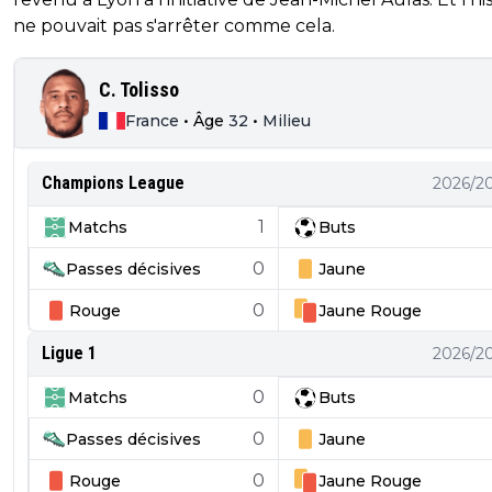
ne pouvait pas s'arrêter comme cela.
C. Tolisso
France
•
Âge
32
•
Milieu
Champions League
2026/2
1
Matchs
Buts
0
Passes décisives
Jaune
0
Rouge
Jaune
Rouge
Ligue 1
2026/2
0
Matchs
Buts
0
Passes décisives
Jaune
0
Rouge
Jaune
Rouge