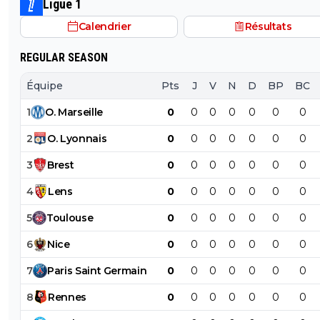
Ligue 1
eux ils otn eu Adeymi pour 29M on va vouloir me faire 
Calendrier
Résultats
la pillule que c'est bien ? et allez vous faire foutre C'est
Kroupi Jr qu'il fallait putain !
REGULAR SEASON
Équipe
Pts
J
V
N
D
BP
BC
1
O
.
Marseille
0
0
0
0
0
0
0
2
O
.
Lyonnais
0
0
0
0
0
0
0
3
Brest
0
0
0
0
0
0
0
4
Lens
0
0
0
0
0
0
0
5
Toulouse
0
0
0
0
0
0
0
6
Nice
0
0
0
0
0
0
0
7
Paris
Saint
Germain
0
0
0
0
0
0
0
8
Rennes
0
0
0
0
0
0
0