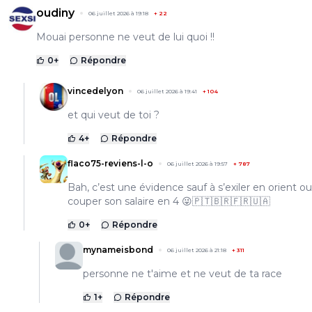
oudiny
06 juillet 2026 à 19:18
+
22
Mouai personne ne veut de lui quoi !!
0
+
Répondre
vincedelyon
06 juillet 2026 à 19:41
+
104
et qui veut de toi ?
4
+
Répondre
flaco75-reviens-l-o
06 juillet 2026 à 19:57
+
787
Bah, c’est une évidence sauf à s’exiler en orient ou
couper son salaire en 4 😜🇵🇹🇧🇷🇫🇷🇺🇦
0
+
Répondre
mynameisbond
06 juillet 2026 à 21:18
+
311
personne ne t'aime et ne veut de ta race
1
+
Répondre