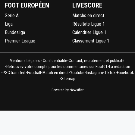
FOOT EUROPÉEN
LIVESCORE
Serie A
Matchs en direct
Liga
Résultats Ligue 1
Bundesliga
Calendrier Ligue 1
Premier League
Classement Ligue 1
•
Mentions Légales - Confidentialité
Contact, recrutement et publicité
•
•
Retrouvez votre compte pour les commentaires sur Foot01
La rédaction
•
•
•
•
•
•
•
PSG transfert
Football
Match en direct
Youtube
Instagram
TikTok
Facebook
•
Sitemap
Powered by Newsifier