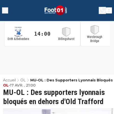
14:00
1
Worsbrough
Erith & Belvedere
Billingshurst
Bridge
Accueil
OL
MU-OL : Des Supporters Lyonnais Bloqués
OL
•
17 AVR. , 21:00
Dehors D'Old Trafford
MU-OL : Des supporters lyonnais
bloqués en dehors d'Old Trafford