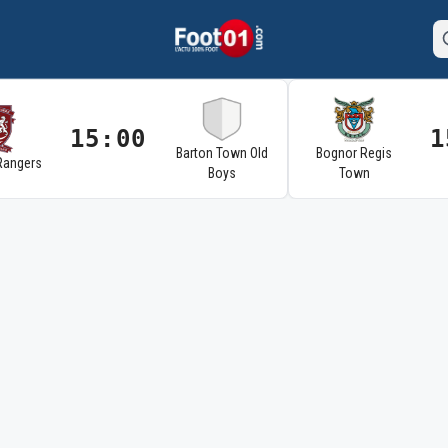
15:00
1
Barton Town Old
Bognor Regis
Rangers
Boys
Town