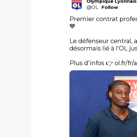
Olympique Lyonnais
@
OL
·
Follow
Premier contrat profe
💙

Le défenseur central, a
désormais lié à l'OL ju
Plus d'infos 👉 
ol.fr/fr