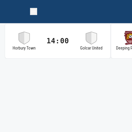
14:00
Horbury Town
Golcar United
Deeping 