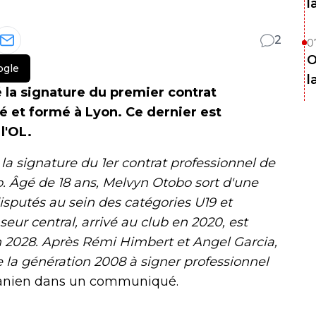
l
2
0
O
ogle
l
é la signature du premier contrat
é et formé à Lyon. Ce dernier est
l'OL.
a signature du 1er contrat professionnel de
. Âgé de 18 ans, Melvyn Otobo sort d'une
sputés au sein des catégories U19 et
seur central, arrivé au club en 2020, est
in 2028. Après Rémi Himbert et Angel Garcia,
 la génération 2008 à signer professionnel
odanien dans un communiqué.