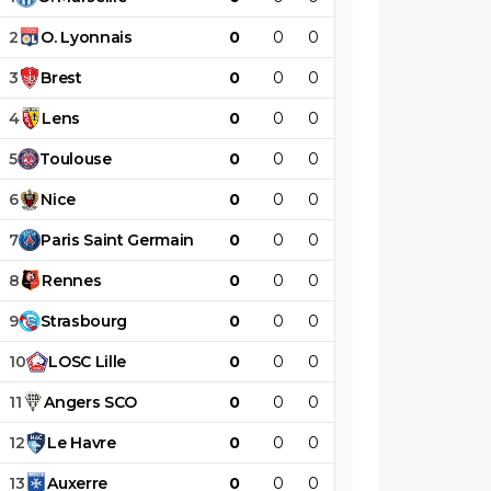
2
O
.
Lyonnais
0
0
0
0
0
0
3
Brest
0
0
0
0
0
0
4
Lens
0
0
0
0
0
0
5
Toulouse
0
0
0
0
0
0
6
Nice
0
0
0
0
0
0
7
Paris
Saint
Germain
0
0
0
0
0
0
8
Rennes
0
0
0
0
0
0
9
Strasbourg
0
0
0
0
0
0
10
LOSC
Lille
0
0
0
0
0
0
11
Angers
SCO
0
0
0
0
0
0
12
Le
Havre
0
0
0
0
0
0
13
Auxerre
0
0
0
0
0
0