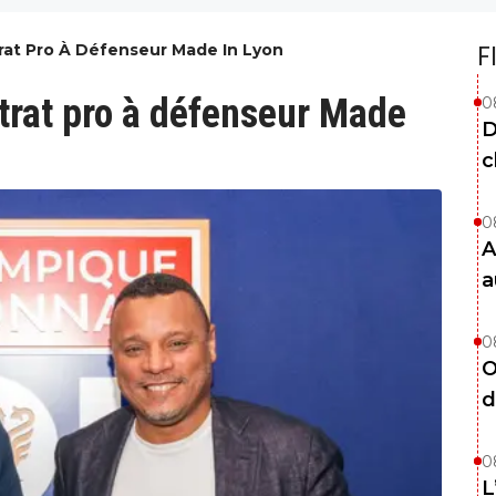
trat Pro À Défenseur Made In Lyon
F
ntrat pro à défenseur Made
0
D
c
0
A
a
0
O
d
0
L