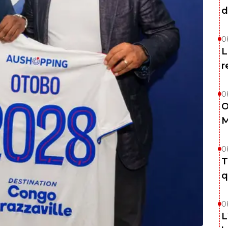
d
0
L
r
0
O
M
0
T
q
0
L