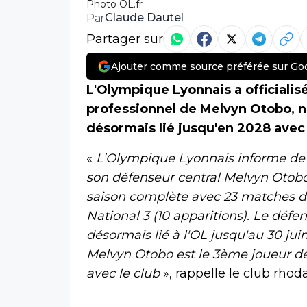
Photo OL.fr
Claude Dautel
Par
Partager sur
Ajouter comme source préférée sur Go
L'Olympique Lyonnais a officialis
professionnel de Melvyn Otobo, n
désormais lié jusqu'en 2028 avec 
«
L’Olympique Lyonnais informe de l
son défenseur central Melvyn Otobo
saison complète avec 23 matches di
National 3 (10 apparitions). Le défen
désormais lié à l'OL jusqu'au 30 ju
Melvyn Otobo est le 3ème joueur de
avec le club
», rappelle le club rh