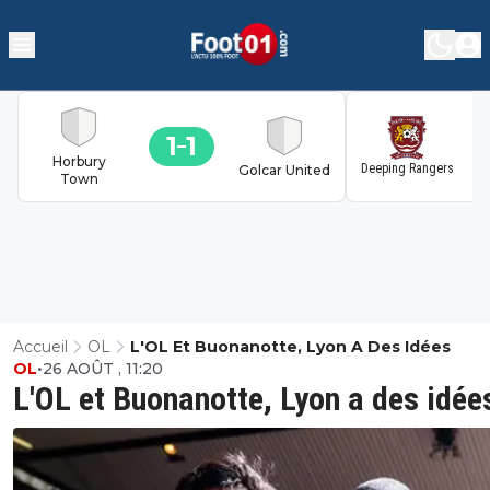
1
1
1
Horbury
Deeping Rangers
Golcar United
Town
Accueil
OL
L'OL Et Buonanotte, Lyon A Des Idées
OL
•
26 AOÛT , 11:20
L'OL et Buonanotte, Lyon a des idée