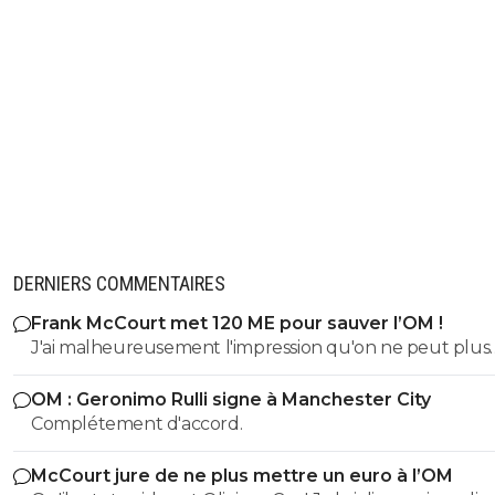
DERNIERS COMMENTAIRES
Frank McCourt met 120 ME pour sauver l’OM !
J'ai malheureusement l'impression qu'on ne peut plus
aujourd'hui espérer mieux que ça. Pour moi il n'y a pas mille
OM : Geronimo Rulli signe à Manchester City
possibilités. Soit on est racheté par quelqu'un (quelque
Complétement d'accord.
chose) qui a énormément de pognon et qui est capabl
faire comme pour Paris: injecter beaucoup d'argent
McCourt jure de ne plus mettre un euro à l’OM
rapidement pour monter un groupe qui s'assure au mo