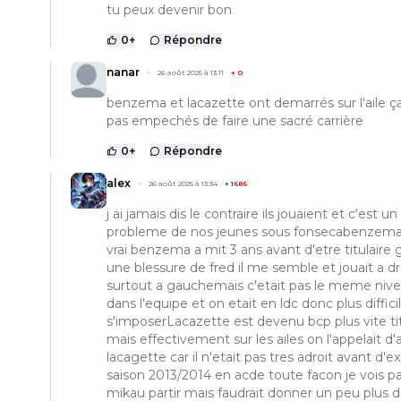
tu peux devenir bon
0
+
Répondre
nanar
26 août 2025 à 13:11
+
0
benzema et lacazette ont demarrés sur l'aile ça
pas empechés de faire une sacré carrière
0
+
Répondre
alex
26 août 2025 à 13:34
+
1686
j ai jamais dis le contraire ils jouaient et c'est un
probleme de nos jeunes sous fonsecabenzema
vrai benzema a mit 3 ans avant d'etre titulaire 
une blessure de fred il me semble et jouait a dr
surtout a gauchemais c'etait pas le meme niv
dans l'equipe et on etait en ldc donc plus diffici
s'imposerLacazette est devenu bcp plus vite tit
mais effectivement sur les ailes on l'appelait d'a
lacagette car il n'etait pas tres adroit avant d'e
saison 2013/2014 en acde toute facon je vois pa
mikau partir mais faudrait donner un peu plus 