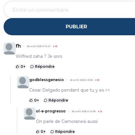
PUBLIER
fh
26 août 2025 à 10:47
+
0
Wilfried zaha ? Je sors
0
+
Répondre
godblessgenesio
26 août 2025 à 13:32
+
0
Cesar Delgado pendant que tu y es ^^
0
+
Répondre
ol-e-progresso
26 août 2025 à 14:08
+
2
On parle de Camoranesi aussi
0
+
Répondre