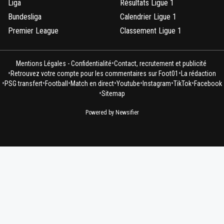
Liga
Résultats Ligue 1
Bundesliga
Calendrier Ligue 1
Premier League
Classement Ligue 1
•
Mentions Légales - Confidentialité
Contact, recrutement et publicité
•
•
Retrouvez votre compte pour les commentaires sur Foot01
La rédaction
•
•
•
•
•
•
•
PSG transfert
Football
Match en direct
Youtube
Instagram
TikTok
Facebook
•
Sitemap
Powered by Newsifier