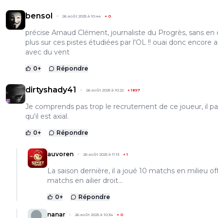
bensol
26 août 2025 à 10:44
+
0
précise Arnaud Clément, journaliste du Progrès, sans en 
plus sur ces pistes étudiées par l'OL !! ouai donc encore ar
avec du vent
0
+
Répondre
dirtyshady41
26 août 2025 à 10:22
+
1897
Je comprends pas trop le recrutement de ce joueur, il pa
qu'il est axial.
0
+
Répondre
auvoren
26 août 2025 à 11:13
+
1
La saison dernière, il a joué 10 matchs en milieu of
matchs en ailier droit...
0
+
Répondre
nanar
26 août 2025 à 10:34
+
0