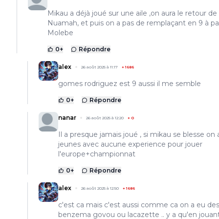
Mikau a déjà joué sur une aile ,on aura le retour de
Nuamah, et puis on a pas de remplaçant en 9 à pa
Molebe
0
+
Répondre
alex
26 août 2025 à 11:17
+
1686
gomes rodriguez est 9 aussi il me semble
0
+
Répondre
nanar
26 août 2025 à 12:20
+
0
Il a presque jamais joué , si mikau se blesse on
jeunes avec aucune experience pour jouer
l'europe+championnat
0
+
Répondre
alex
26 août 2025 à 12:50
+
1686
c'est ca mais c'est aussi comme ca on a eu de
benzema govou ou lacazette .. y a qu'en jouan