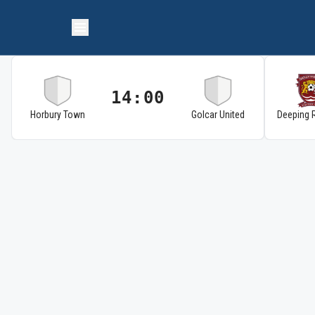
14:00
Horbury Town
Golcar United
Deeping 