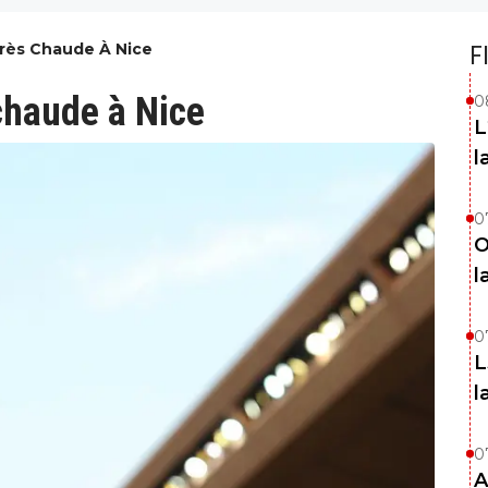
Très Chaude À Nice
F
 chaude à Nice
0
L
l
0
O
l
0
L
l
0
A