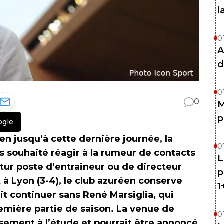
l
0
A
d
0
0
M
p
ogle
en jusqu’à cette dernière journée, la
0
as souhaité réagir à la rumeur de contacts
L
tur poste d’entraineur ou de directeur
p
 à Lyon (3-4), le club azuréen conserve
1
ait continuer sans René Marsiglia, qui
première partie de saison. La venue de
0
sement à l’étude et pourrait être annoncé