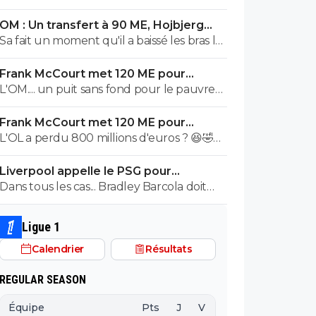
OM : Un transfert à 90 ME, Hojbjerg
s'en va
Sa fait un moment qu'il a baissé les bras la
première saison il etait top mais depuis
Frank McCourt met 120 ME pour
quelques match etait en dessus. Merci et
sauver l’OM !
L'OM.... un puit sans fond pour le pauvre
bon vent a lui pour le reste de sa carrière
Frank McCourt.
...
Frank McCourt met 120 ME pour
sauver l’OM !
L'OL a perdu 800 millions d'euros ? 😆🤣😂
Pourquoi pas un milliard tant que tu y es !
Liverpool appelle le PSG pour
^^
renoncer à Barcola
Dans tous les cas... Bradley Barcola doit
être très inquiet. Ce qui est vraiment
compréhensible lorsque l'on sait
Ligue 1
comment le PSG a traiter Kylian Mbappé
Calendrier
Résultats
lorsqu'il avait voulu quitter le PSG.
REGULAR SEASON
Équipe
Pts
J
V
N
D
BP
B