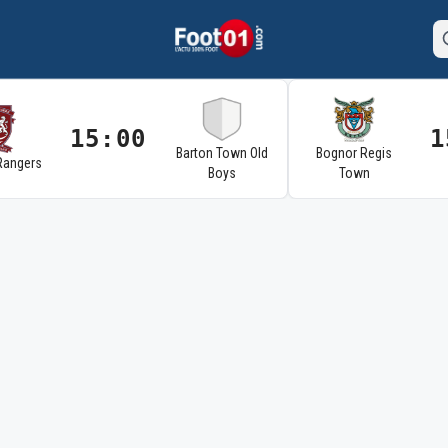
15:00
1
Barton Town Old
Bognor Regis
Rangers
Boys
Town