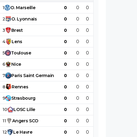
1
O
.
Marseille
0
0
0
0
0
0
2
O
.
Lyonnais
0
0
0
0
0
0
3
Brest
0
0
0
0
0
0
4
Lens
0
0
0
0
0
0
5
Toulouse
0
0
0
0
0
0
6
Nice
0
0
0
0
0
0
7
Paris
Saint
Germain
0
0
0
0
0
0
8
Rennes
0
0
0
0
0
0
9
Strasbourg
0
0
0
0
0
0
10
LOSC
Lille
0
0
0
0
0
0
11
Angers
SCO
0
0
0
0
0
0
12
Le
Havre
0
0
0
0
0
0