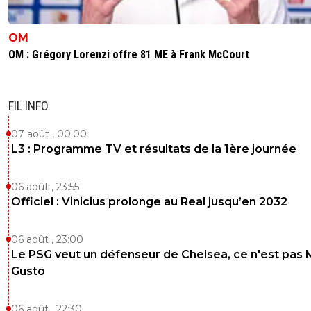
moment et depuis quelques temps d'ailleurs, que tu pe
participer a une aventure incroyable, et ensuite faire une
cdm...et tout gâcher pour une soit disante concurrence 
OM
nice....ce serait le réal...a la rigueur mais là nice, faut pas
OM : Grégory Lorenzi offre 81 ME à Frank McCourt
déconner....si t'as besoin de temps pour t'imposer a nice 
un soucis quelque part....
0
+
Répondre
FIL INFO
boukhalfa57460-gmail-com
14 octobre 2021 à 20:20
+
0
07 août , 00:00
L3 : Programme TV et résultats de la 1ère journée
On est pas qualifie encore
0
+
Répondre
06 août , 23:55
noname
Officiel : Vinicius prolonge au Real jusqu’en 2032
14 octobre 2021 à 20:36
+
0
vous le serez j'en suis sur!
06 août , 23:00
0
+
Répondre
Le PSG veut un défenseur de Chelsea, ce n'est pas 
Gusto
06 août , 22:30