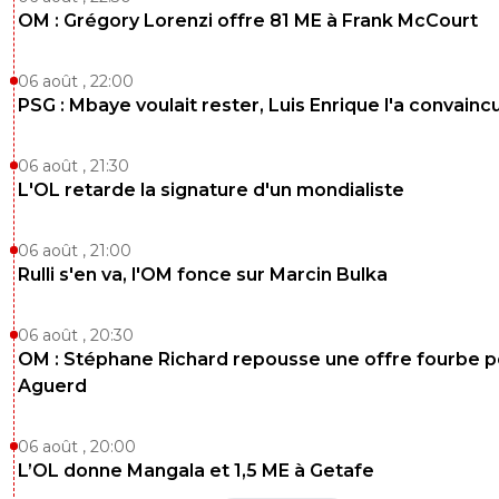
OM : Grégory Lorenzi offre 81 ME à Frank McCourt
06 août , 22:00
PSG : Mbaye voulait rester, Luis Enrique l'a convainc
06 août , 21:30
L'OL retarde la signature d'un mondialiste
06 août , 21:00
Rulli s'en va, l'OM fonce sur Marcin Bulka
06 août , 20:30
OM : Stéphane Richard repousse une offre fourbe p
Aguerd
06 août , 20:00
L’OL donne Mangala et 1,5 ME à Getafe