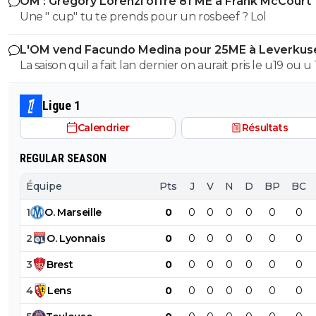
OM : Grégory Lorenzi offre 81 ME à Frank McCourt
Une " cup" tu te prends pour un rosbeef ? Lol
L'OM vend Facundo Medina pour 25ME à Leverkus
La saison quil a fait lan dernier on aurait pris le u19 ou u
son poste ils auraient pas fait pire, il a ete blessé plus 1/3
saison et le peu de fois où on l'a vue bah putain...je sais 
Ligue 1
lors de quel match tu l'a vu bon, moi jai surtout vue so
Calendrier
Résultats
bide et ses croissants a la place des pieds et faire des fau
duel sur 3..
REGULAR SEASON
Équipe
Pts
J
V
N
D
BP
BC
1
O
.
Marseille
0
0
0
0
0
0
0
2
O
.
Lyonnais
0
0
0
0
0
0
0
3
Brest
0
0
0
0
0
0
0
4
Lens
0
0
0
0
0
0
0