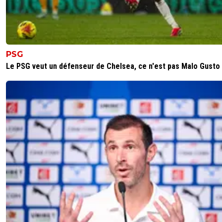
sur plus de 50 pays que contient l'Afrique ! Arêt
camarade..^^😏
0
+
Répondre
PSG
aimercaire-jay
14 octobre 2021 à 20:42
+
0
Le PSG veut un défenseur de Chelsea, ce n'est pas Malo Gusto
Toutes mariées ne valent pas tjrs de l or
0
+
Répondre
THE-STiG-
14 octobre 2021 à 20:21
+
246
Excellent l’itw de Belmadi , Rothen il était tout petit deva
0
+
Répondre
noname
14 octobre 2021 à 20:04
+
0
en clair delort et la cdm au qatar ce sera sur le canapé qu
dommage pour lui en tout cas, franchement quand tu as
chance d'avoir une team forte comme l'est l'algérie en c