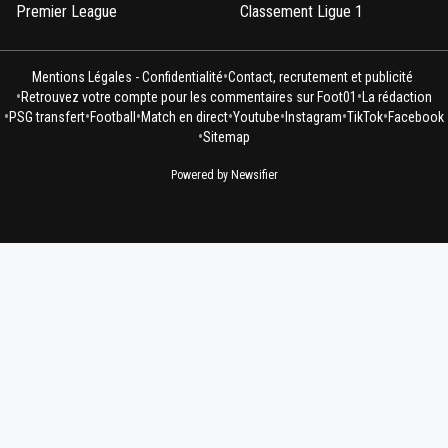
Premier League
Classement Ligue 1
•
Mentions Légales - Confidentialité
Contact, recrutement et publicité
•
•
Retrouvez votre compte pour les commentaires sur Foot01
La rédaction
•
•
•
•
•
•
•
PSG transfert
Football
Match en direct
Youtube
Instagram
TikTok
Facebook
•
Sitemap
Powered by Newsifier