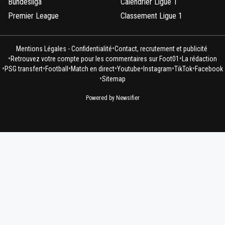
Bundesliga
Calendrier Ligue 1
Premier League
Classement Ligue 1
•
Mentions Légales - Confidentialité
Contact, recrutement et publicité
•
•
Retrouvez votre compte pour les commentaires sur Foot01
La rédaction
•
•
•
•
•
•
•
PSG transfert
Football
Match en direct
Youtube
Instagram
TikTok
Facebook
•
Sitemap
Powered by Newsifier