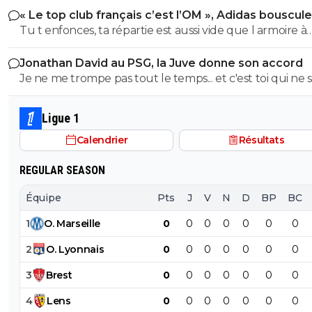
« Le top club français c’est l’OM », Adidas bouscule
avec l'OL qui est une valeur sûre... contrairement à l'OM
PSG
Tu t enfonces, ta répartie est aussi vide que l armoire à
trophées de ton club depuis 15 piges, t es juste une gr
Jonathan David au PSG, la Juve donne son accord
gueule arrogante se pensant plus intelligent que les a
Je ne me trompe pas tout le temps... et c'est toi qui ne s
alors que t es juste un pauvre clown empafé mdr
pas lire. ^^
Ligue 1
Calendrier
Résultats
REGULAR SEASON
Équipe
Pts
J
V
N
D
BP
BC
1
O
.
Marseille
0
0
0
0
0
0
0
2
O
.
Lyonnais
0
0
0
0
0
0
0
3
Brest
0
0
0
0
0
0
0
4
Lens
0
0
0
0
0
0
0