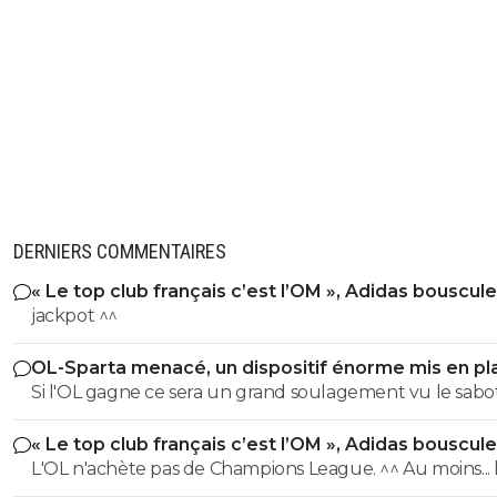
DERNIERS COMMENTAIRES
« Le top club français c’est l’OM », Adidas bouscule
PSG
jackpot ^^
OL-Sparta menacé, un dispositif énorme mis en pl
Si l'OL gagne ce sera un grand soulagement vu le sab
incroyable du farfelu sans froc Fonseca au match allé. S
« Le top club français c’est l’OM », Adidas bouscule
perd ce sera aussi une grande victoire et une énorme
PSG
L'OL n'achète pas de Champions League. ^^ Au moins... l'OM a
délivrance avec un possible licenciement de ce clown.
un point commun avec le PSG. Mdr Adidas ne se trompe pas