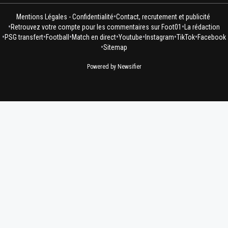
•
Mentions Légales - Confidentialité
Contact, recrutement et publicité
•
•
Retrouvez votre compte pour les commentaires sur Foot01
La rédaction
•
•
•
•
•
•
•
PSG transfert
Football
Match en direct
Youtube
Instagram
TikTok
Facebook
•
Sitemap
Powered by Newsifier