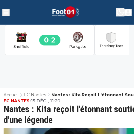
0
2
2
Thornbury Town
Sheffield
Parkgate
Accueil
FC Nantes
Nantes : Kita Reçoit L'étonnant Sou
FC NANTES
•
15 DÉC. , 11:20
D'une Légende
Nantes : Kita reçoit l'étonnant souti
d'une légende