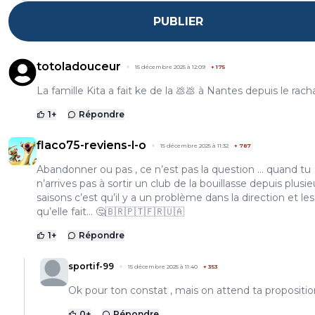
PUBLIER
totoladouceur
15 décembre 2025 à 12:09
+
175
La famille Kita a fait ke de la 💩💩 à Nantes depuis le rach
1
+
Répondre
flaco75-reviens-l-o
15 décembre 2025 à 11:32
+
787
Abandonner ou pas , ce n’est pas la question … quand tu
n’arrives pas à sortir un club de la bouillasse depuis plusie
saisons c’est qu’il y a un problème dans la direction et les
qu’elle fait… 🤔🇧🇷🇵🇹🇫🇷🇺🇦
1
+
Répondre
sportif-99
15 décembre 2025 à 11:40
+
353
Ok pour ton constat , mais on attend ta propositio
0
+
Répondre