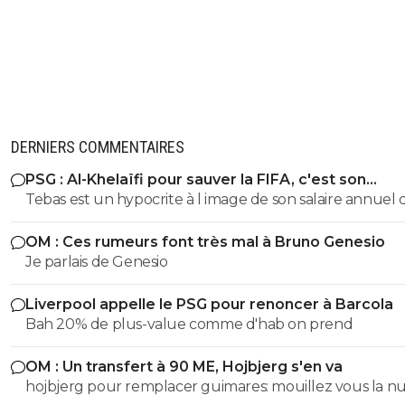
DERNIERS COMMENTAIRES
PSG : Al-Khelaïfi pour sauver la FIFA, c'est son
cauchemar
Tebas est un hypocrite à l image de son salaire annuel 
est, à 500000e près, égal à la masse salariale brute de l
OM : Ces rumeurs font très mal à Bruno Genesio
effectif entier de malaga en liga 😂
Je parlais de Genesio
Liverpool appelle le PSG pour renoncer à Barcola
Bah 20% de plus-value comme d'hab on prend
OM : Un transfert à 90 ME, Hojbjerg s'en va
hojbjerg pour remplacer guimares: mouillez vous la 