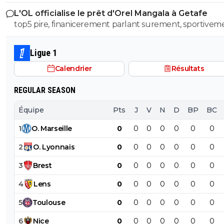
avant quand même
L'OL officialise le prêt d'Orel Mangala à Getafe
top5 pire, finanicerement parlant surement, sportivem
parlant on a eu des casseroles bien pire
Ligue 1
Calendrier
Résultats
REGULAR SEASON
Équipe
Pts
J
V
N
D
BP
BC
1
O
.
Marseille
0
0
0
0
0
0
0
2
O
.
Lyonnais
0
0
0
0
0
0
0
3
Brest
0
0
0
0
0
0
0
4
Lens
0
0
0
0
0
0
0
5
Toulouse
0
0
0
0
0
0
0
6
Nice
0
0
0
0
0
0
0