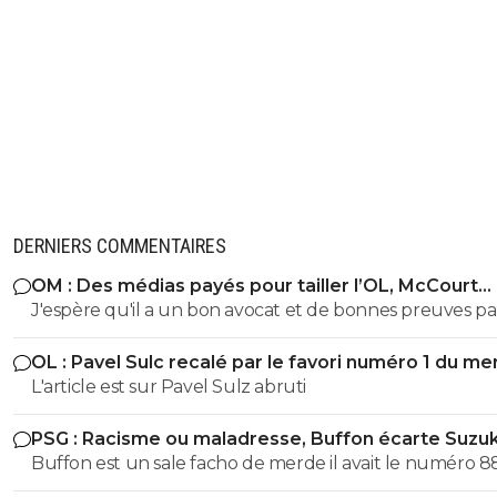
DERNIERS COMMENTAIRES
OM : Des médias payés pour tailler l’OL, McCourt
accusé
J'espère qu'il a un bon avocat et de bonnes preuves p
qu'il va vite exploser en vol avec ses différentes révélat
OL : Pavel Sulc recalé par le favori numéro 1 du me
L'article est sur Pavel Sulz abruti
PSG : Racisme ou maladresse, Buffon écarte Suzuk
Buffon est un sale facho de merde il avait le numéro 8
cetait pas un hasard...