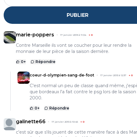
PUBLIER
marie-poppers
17 janvier 2013 à 11:04
+
0
Contre Marseille ils vont se coucher pour leur rendre la
monnaie de leur pièce de la saison dernière.
0
+
Répondre
coeur-d-olympien-sang-de-foot
17 janvier 2013 à 12:37
+
0
C'est normal un peu de classe quand même, j'esp
que bordeaux l'a fait contre le psg lors de la saison
2000.
0
+
Répondre
galinette66
17 janvier 2013 à 10:45
+
0
c'est sûr que s'ils jouent de cette manière face à des Mars