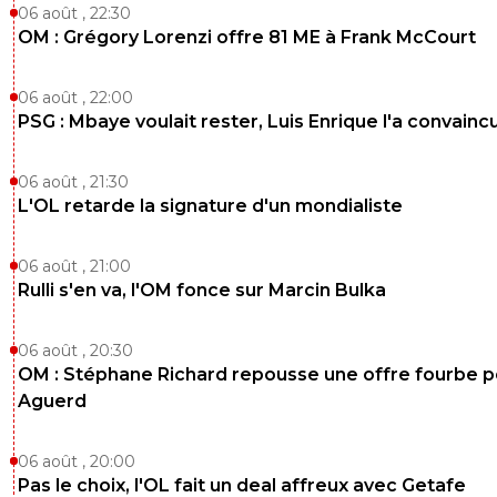
06 août , 22:30
OM : Grégory Lorenzi offre 81 ME à Frank McCourt
06 août , 22:00
PSG : Mbaye voulait rester, Luis Enrique l'a convainc
06 août , 21:30
L'OL retarde la signature d'un mondialiste
06 août , 21:00
Rulli s'en va, l'OM fonce sur Marcin Bulka
06 août , 20:30
OM : Stéphane Richard repousse une offre fourbe p
Aguerd
06 août , 20:00
Pas le choix, l'OL fait un deal affreux avec Getafe