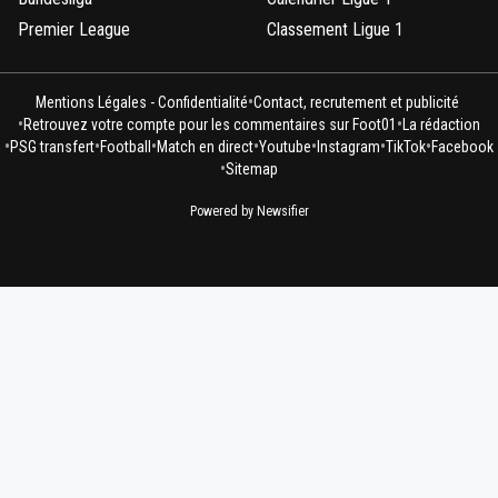
Premier League
Classement Ligue 1
•
Mentions Légales - Confidentialité
Contact, recrutement et publicité
•
•
Retrouvez votre compte pour les commentaires sur Foot01
La rédaction
•
•
•
•
•
•
•
PSG transfert
Football
Match en direct
Youtube
Instagram
TikTok
Facebook
•
Sitemap
Powered by Newsifier