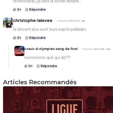
revenchards, ça sent la lourde défaite...
0
+
Répondre
christophe-lalevee
17 janvier 2013 à 10:45
+
0
ils doivent plus avoir leurs esprits paillades
0
+
Répondre
coeur-d-olympien-sang-de-foot
17 janvier 2013 à 12:36
+
0
heinnnnnnn qué qui dit???
0
+
Répondre
Articles Recommandés