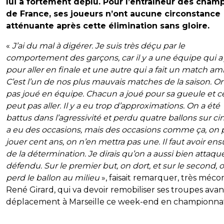
lui a fortement déplu. Pour l’entraîneur des cham
de France, ses joueurs n’ont aucune circonstance
atténuante après cette élimination sans gloire.
«
J’ai du mal à digérer. Je suis très déçu par le
comportement des garçons, car il y a une équipe qui a
pour aller en finale et une autre qui a fait un match ami
C’est l’un de nos plus mauvais matches de la saison. On
pas joué en équipe. Chacun a joué pour sa gueule et c
peut pas aller. Il y a eu trop d’approximations. On a été
battus dans l’agressivité et perdu quatre ballons sur ci
a eu des occasions, mais des occasions comme ça, on 
jouer cent ans, on n’en mettra pas une. Il faut avoir ens
de la détermination. Je dirais qu’on a aussi bien attaq
défendu. Sur le premier but, on dort, et sur le second, 
perd le ballon au milieu
», faisait remarquer, très méco
René Girard, qui va devoir remobiliser ses troupes avan
déplacement à Marseille ce week-end en championna