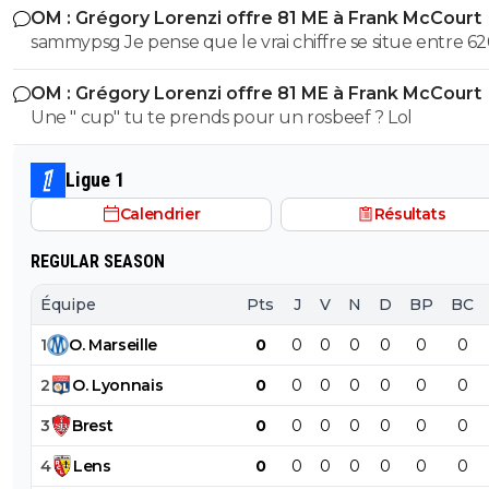
OM : Grégory Lorenzi offre 81 ME à Frank McCourt
sammypsg Je pense que le vrai chiffre se situe entre 62
700 M
OM : Grégory Lorenzi offre 81 ME à Frank McCourt
Une " cup" tu te prends pour un rosbeef ? Lol
Ligue 1
Calendrier
Résultats
REGULAR SEASON
Équipe
Pts
J
V
N
D
BP
BC
1
O
.
Marseille
0
0
0
0
0
0
0
2
O
.
Lyonnais
0
0
0
0
0
0
0
3
Brest
0
0
0
0
0
0
0
4
Lens
0
0
0
0
0
0
0