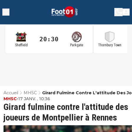
20:30
2
Sheffield
Parkgate
Thornbury Town
Accueil
MHSC
Girard Fulmine Contre L'attitude Des J
MHSC
•
17 JANV. , 10:36
De Montpellier À Rennes
Girard fulmine contre l'attitude des
joueurs de Montpellier à Rennes