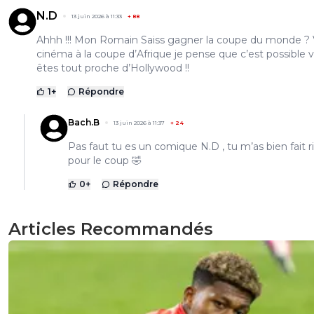
N.D
13 juin 2026 à 11:33
+
88
Ahhh !!! Mon Romain Saiss gagner la coupe du monde ? 
cinéma à la coupe d’Afrique je pense que c’est possible 
êtes tout proche d’Hollywood !!
1
+
Répondre
Bach.B
13 juin 2026 à 11:37
+
24
Pas faut tu es un comique N.D , tu m’as bien fait r
pour le coup 🤣
0
+
Répondre
Articles Recommandés