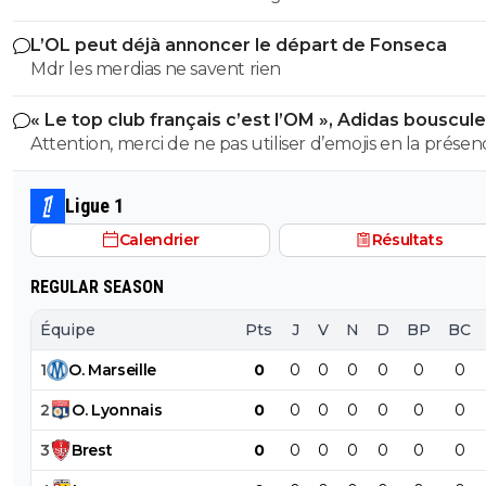
L’OL peut déjà annoncer le départ de Fonseca
Mdr les merdias ne savent rien
« Le top club français c’est l’OM », Adidas bouscule
PSG
Attention, merci de ne pas utiliser d’emojis en la prése
Raymond Q qui a un traumatisme de l enfance lié à ces
derniers; pour le soutenir, vous pouvez adhérer à son
Ligue 1
association se prétendant faire partie d’une « élite » litté
Calendrier
Résultats
se refusant catégoriquement l utilisation d emojis bien 
populaire à son goût et surtout incompréhensible pou
REGULAR SEASON
gros globes oculaires de sardine. Cordialement.
Équipe
Pts
J
V
N
D
BP
BC
1
O
.
Marseille
0
0
0
0
0
0
0
2
O
.
Lyonnais
0
0
0
0
0
0
0
3
Brest
0
0
0
0
0
0
0