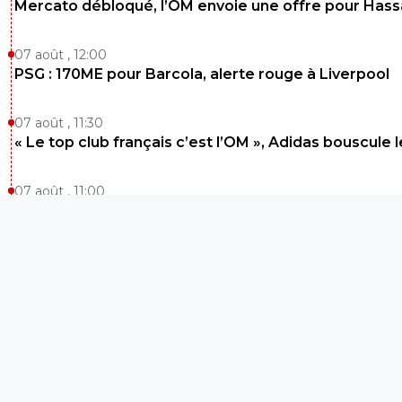
Mercato débloqué, l’OM envoie une offre pour Has
07 août , 12:00
PSG : 170ME pour Barcola, alerte rouge à Liverpool
07 août , 11:30
« Le top club français c’est l’OM », Adidas bouscule 
07 août , 11:00
DAZN ne recrutera pas Omar Da Fonseca et Benjam
Silva
07 août , 10:30
OL : 45ME pour Malick Fofana, ce club déchire son o
07 août , 10:05
L3 : Programme TV et résultats de la 1ère journée