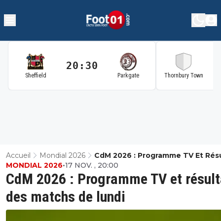
20:30
2
Sheffield
Parkgate
Thornbury Town
Accueil
Mondial 2026
CdM 2026 : Programme TV Et Résu
MONDIAL 2026
•
17 NOV. , 20:00
Des Matchs De Lundi
CdM 2026 : Programme TV et résult
des matchs de lundi