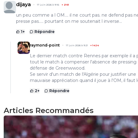
dijaya
17 juin 2026 à 9:16
+
2161
un peu comme a l OM.... il ne court pas. ne defend pas n
presse pas..... pourtant on me soutenait l inverse...
1
+
Répondre
raymond-point
17 juin 2026 à 9:21
+
1424
Le dernier match contre Rennes par exemple il a 
tout le match à compenser l'absence de pressing 
défense de Greenwwood.
Se servir d'un match de l'Algérie pour justifier une
mauvaise appréciation quand il joue à l'OM, il faut le
2
+
Répondre
Articles Recommandés