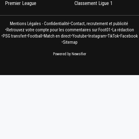
Premier League
Classement Ligue 1
•
Mentions Légales - Confidentialité
Contact, recrutement et publicité
•
•
Retrouvez votre compte pour les commentaires sur Foot01
La rédaction
•
•
•
•
•
•
•
PSG transfert
Football
Match en direct
Youtube
Instagram
TikTok
Facebook
•
Sitemap
Powered by Newsifier