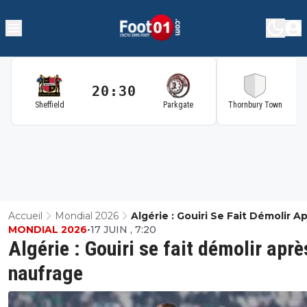
20:30
2
Sheffield
Parkgate
Thornbury Town
Accueil
Mondial 2026
Algérie : Gouiri Se Fait Démolir A
MONDIAL 2026
•
17 JUIN , 7:20
Le Naufrage
Algérie : Gouiri se fait démolir aprè
naufrage