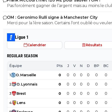
Frank McCourt met 120 ME pour sauver l’OM !
Pas forcément gagner de l’argent mais au moins le clu
aurait du être auto suffisant en assurant au moins la L
OM : Geronimo Rulli signe à Manchester City
chaque saison , c ce qui aurait du être fait avec tout cet
Merci pour la 1ère saison. Certains l'ont oublié ou veulen
oseille mal géré par l’escroc espagnol .
minimiser, mais il n'a pas été élu 2ème (devant Greenw
olympien de l'année pour la saison 2024/2025 pour rien
Ligue 1
Calendrier
Résultats
REGULAR SEASON
Équipe
Pts
J
V
N
D
BP
BC
1
O
.
Marseille
0
0
0
0
0
0
0
2
O
.
Lyonnais
0
0
0
0
0
0
0
3
Brest
0
0
0
0
0
0
0
4
Lens
0
0
0
0
0
0
0
5
Toulouse
0
0
0
0
0
0
0