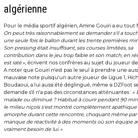
algérienne
Pour le média sportif algérien, Amine Gouiri a eu tout f
On peut très raisonnablement se demander s'il a touc
une seule fois le ballon durant les trente premières mi
Son pressing était insuffisant, ses courses limitées, sa
contribution dans le jeu trop faible et son match, en r
est raté
», écrivent nos confrères au sujet du joueur de 
A noter que Gouiri n'est pas le seul à prendre une auss
mauvaise note puisqu'un autre joueur de Ligue 1, Hi
Boudaoui, a lui aussi été déglingué, même si DZFoot s
demande s'il n'a pas des circonstances atténuantes : «
É
malade ou diminué ? Habitué à courir pendant 90 min
le milieu niçois s'est montré complètement apathique 
amorphe durant cette rencontre, choquant même par
manque de réactivité à des moments où son équipe av
vraiment besoin de lui.
»