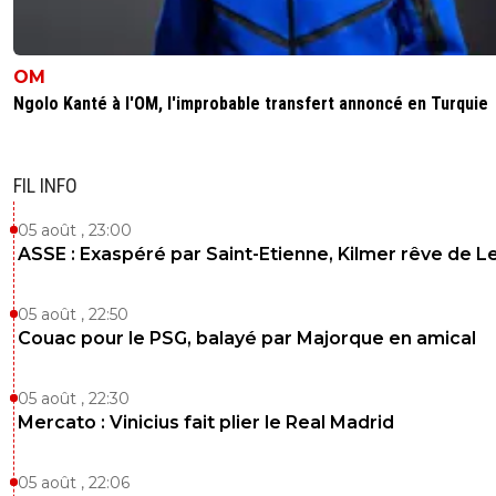
aimercaire-jay
23 novembre 2018 à 10:04
+
0
Le problème principal c'est l'uniformisation, du style, de l
OM
médiocritéD ailleurs le mec se sent obligé de dire génial 
Ngolo Kanté à l'OM, l'improbable transfert annoncé en Turquie
france a gagné..
0
+
Répondre
FIL INFO
lionelcoquard
23 novembre 2018 à 9:56
+
0
05 août , 23:00
Ah bon? le pérou était moins fort que l'équipe de france?
ASSE : Exaspéré par Saint-Etienne, Kilmer rêve de L
0
+
Répondre
05 août , 22:50
xemfac-2
23 novembre 2018 à 9:57
+
0
Couac pour le PSG, balayé par Majorque en amical
Quand tu passes pas les poules c’est compliqué d
prétendre que tu es meilleur que le vainqueur du
05 août , 22:30
tournoi.
Mercato : Vinicius fait plier le Real Madrid
0
+
Répondre
lionelcoquard
23 novembre 2018 à 10:01
+
0
05 août , 22:06