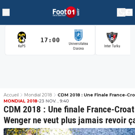
17:00
1
Universitatea
KuPS
Inter Turku
Craiova
Accueil
Mondial 2018
CDM 2018 : Une Finale France-Cro
MONDIAL 2018
•
23 NOV. , 9:40
Wenger Ne Veut Plus Jamais Revo
CDM 2018 : Une finale France-Croat
Wenger ne veut plus jamais revoir ç