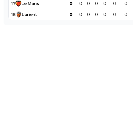
0
+
Répondre
17
Le
Mans
0
0
0
0
0
0
0
nicooo-lacazmonb-bew
23 novembre 2018 à 9:51
+
0
18
Lorient
0
0
0
0
0
0
0
^^
0
+
Répondre