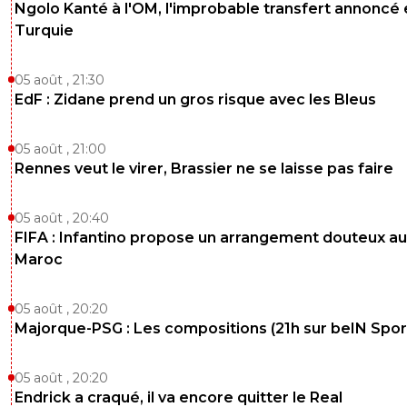
Ngolo Kanté à l'OM, l'improbable transfert annoncé
J'ai regardé le match et pour moi il y avait cla
Turquie
comparaison
0
+
Répondre
05 août , 21:30
yann-fanch-ar-bras
EdF : Zidane prend un gros risque avec les Bleus
23 novembre 2018 à 14:02
+
0
C'était un match de poules
05 août , 21:00
0
+
Répondre
Rennes veut le virer, Brassier ne se laisse pas faire
pauletic
23 novembre 2018 à 10:21
+
0
05 août , 20:40
Oui oui du beau jeu de la combativité, bravo br
FIFA : Infantino propose un arrangement douteux au
Une défaite et ça passe pas les poules
Maroc
0
+
Répondre
05 août , 20:20
ylarr-18-le-retour-de-bobby
23 novembre 2018 à 9:52
+
0
Majorque-PSG : Les compositions (21h sur beIN Sport
En 2014 y'avait pas l'Argentine en finale ?
0
+
Répondre
05 août , 20:20
Endrick a craqué, il va encore quitter le Real