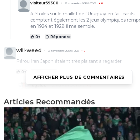
visiteur59300
23 novembre 2018 à 17:03
+
0
4 étoiles sur le maillot de l'Uruguay en fait car ils
comptent également les 2 jeux olympiques remp
en 1924 et 1928 il me semble.
0
+
Répondre
will-weed
23 novembre 2018 à 12:23
+
0
Pérou Iran Japon étaient très plaisant à regarder
0
+
Répondre
AFFICHER PLUS DE COMMENTAIRES
regalus
23 novembre 2018 à 16:44
+
15
Oui, l'Iran, je pensais que cela allait être très faible 
Articles Recommandés
finalement, ils ont montré de belles choses. Une b
surprise.
0
+
Répondre
will-weed
23 novembre 2018 à 12:22
+
0