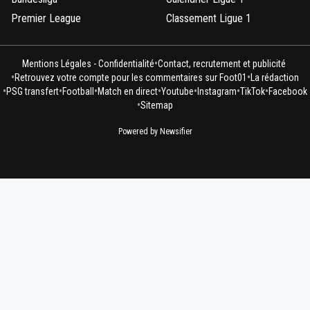
Premier League
Classement Ligue 1
•
Mentions Légales - Confidentialité
Contact, recrutement et publicité
•
•
Retrouvez votre compte pour les commentaires sur Foot01
La rédaction
•
•
•
•
•
•
•
PSG transfert
Football
Match en direct
Youtube
Instagram
TikTok
Facebook
•
Sitemap
Powered by Newsifier