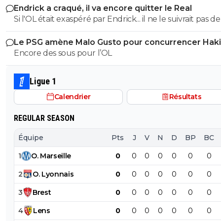
nicooo-lacazmonb-bew
23 novembre 2018 à 11:53
+
0
Endrick a craqué, il va encore quitter le Real
Si l'OL était exaspéré par Endrick... il ne le suivrait pas de
Mdr
près. Bref... Quand l'équipe sera complète... ce sera beaucoup
0
+
Répondre
Le PSG amène Malo Gusto pour concurrencer Hak
mieux.
Encore des sous pour l’OL
froml2toeuropa
23 novembre 2018 à 9:44
+
0
Tu t emballés un peu , y en a que 2.Calme toi Nico 
Ligue 1
journée est encore longue jusqu a ce soir !!!😂
Calendrier
Résultats
0
+
Répondre
yann-fanch-ar-bras
23 novembre 2018 à 14:09
+
0
REGULAR SEASON
T'as perdu une occasion de te taire. Ils ont 4 ét
Équipe
Pts
J
V
N
D
BP
BC
sur le maillot mais 2 coupes du monde officielle
JO avant la création de la coupe du monde.
1
O
.
Marseille
0
0
0
0
0
0
0
0
+
Répondre
2
O
.
Lyonnais
0
0
0
0
0
0
0
toufik-59
23 novembre 2018 à 9:55
+
1
3
Brest
0
0
0
0
0
0
0
Pas si faux que ça desfois ils mettent 4 étoiles 
4
Lens
0
0
0
0
0
0
0
qu'ils ont 2 titres olympiques en plus