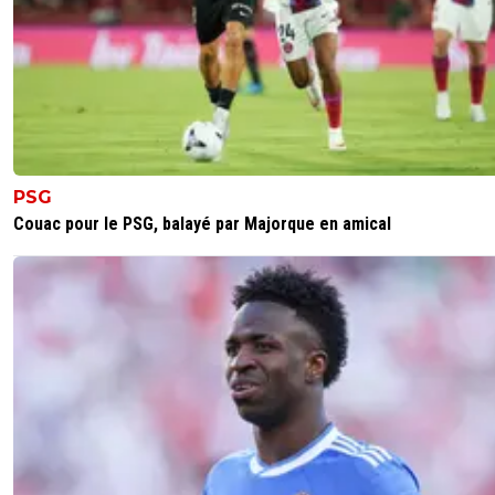
Le football vient d'Europe, avec des championnats et de
plus que centenaire. C'est donc logique que ça soit là où i
le plus développé
0
+
Répondre
razor-blade
23 novembre 2018 à 12:08
+
0
Le foot vient d Europe et y'a qu' une nation au 
PSG
avec 5 étoiles et c est pas l Europe
Couac pour le PSG, balayé par Majorque en amical
0
+
Répondre
yann-fanch-ar-bras
23 novembre 2018 à 14:01
+
0
Et ? C'est bien ce qui est dit dans l'article
0
+
Répondre
parisforever
23 novembre 2018 à 10:24
+
788
L'Europe bénéficie de la structure de ses fédérations et le
de leur "pôle jeunesse " , des sélections de jeunes pointu