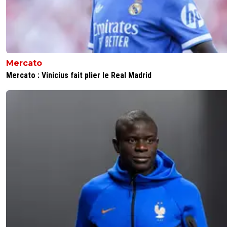
.L'Argentine ou le Brésil possède le même système , sauf
sont tributaires de l'économie de leur Pays . L'Afrique et l
donneront un 1/4 de finaliste de temps en temps , car ils
une "génération dit spontanée " avec une ou deux
individualités dans le groupe , mais hélas sans l'apport de
l'économie , de centre comme le fut celui de J.M Guillou
Abidjan ou d'entraîneur(s) amoureux de l'Afrique comme 
Mercato
sont : Bruno Metsu- Gernot Rohr -Claude Le Roy ou
Mercato : Vinicius fait plier le Real Madrid
maintenant Hervé Renard cela n'évoluera guère .Mais le 
rare d'un ex-joueur dans son Pays devenant un "bon
sélectionneur " comme l'est celui d'Aliou Cissé pour le S
est une avancée .
0
+
Répondre
regalus
23 novembre 2018 à 16:46
+
15
Pourtant, l'Afrique a un très bon potentiel. Avec u
d'organisation, ils pourraient améliorer la formation
bas, et vendre beaucoup plus cher leurs joueurs e
Europe comme le fait le Brésil.
0
+
Répondre